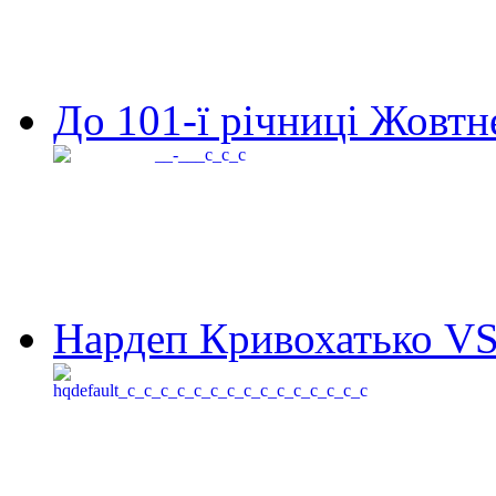
До 101-ї річниці Жовтне
Нардеп Кривохатько VS 