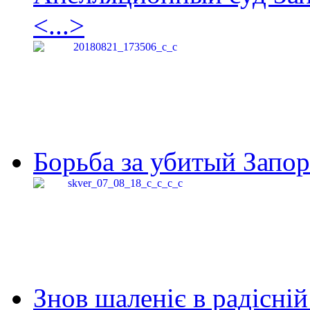
<...>
Борьба за убитый Запор
Знов шаленіє в радісній