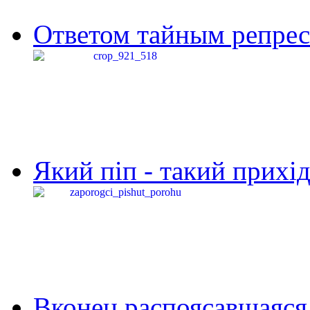
Ответом тайным репресс
Який піп - такий прихід,
Вконец распоясавшаяся 