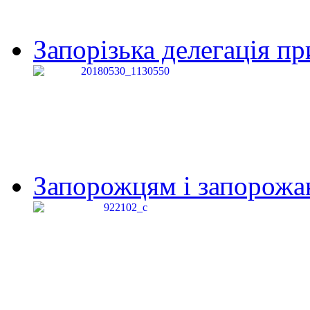
Запорізька делегація пр
Запорожцям і запорожанк