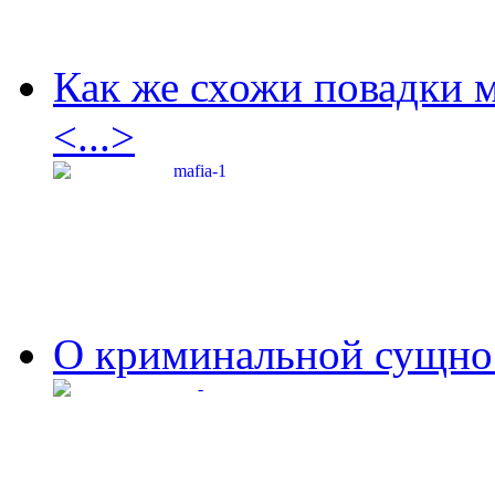
Как же схожи повадки 
<...>
О криминальной сущнос