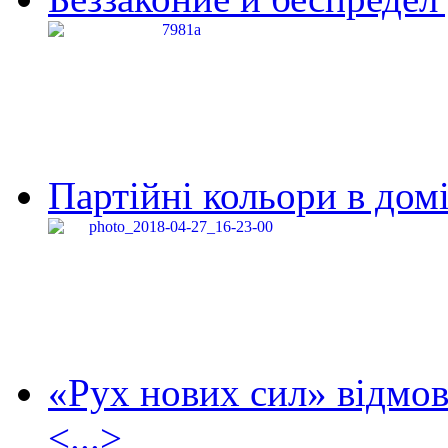
Партійні кольори в домі
«Рух нових сил» відмов
<...>