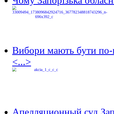
Чому Запорізька обласна
Вибори мають бути по-
<...>
Апелляционный суд Зап