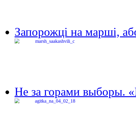
Запорожці на марші, аб
Не за горами выборы. «