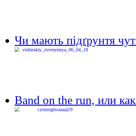
Чи мають підґрунтя чут
Band on the run, или ка