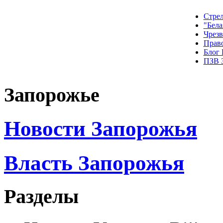
Стрел
"Бела
Чрез
Прав
Блог
ПЗВ 
Запорожье
Новости Запорожья
Власть Запорожья
Разделы