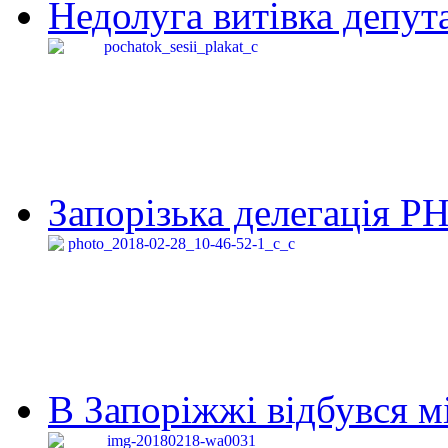
Недолуга витівка депута
Запорізька делегація Р
В Запоріжжі відбувся м