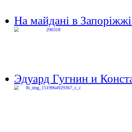
На майдані в Запоріжжі 
Эдуард Гугнин и Конста