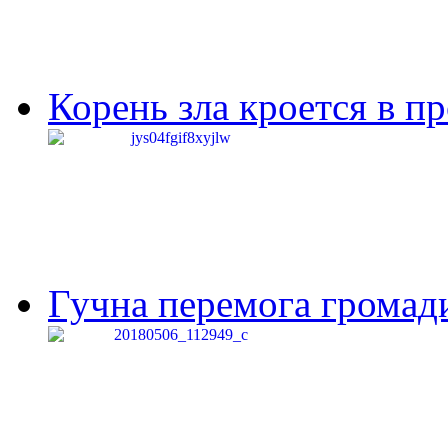
Корень зла кроется в п
Гучна перемога громади