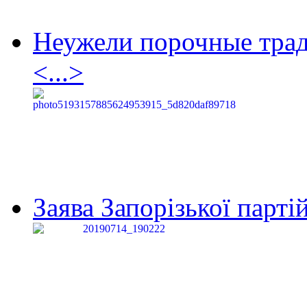
Неужели порочные тра
<...>
Заява Запорізької партій