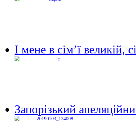
І мене в сім’ї великій, с
Запорізький апеляційний