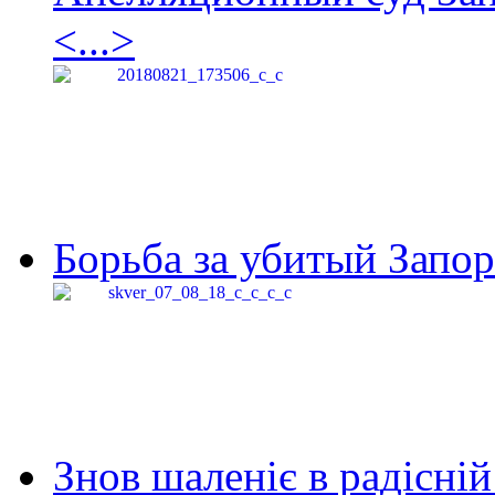
<...>
Борьба за убитый Запор
Знов шаленіє в радісній