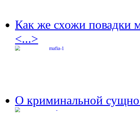
Как же схожи повадки 
<...>
О криминальной сущнос