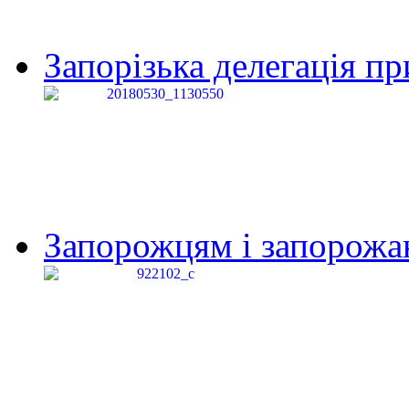
Запорізька делегація пр
Запорожцям і запорожанк