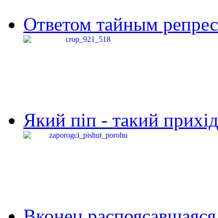
Ответом тайным репресс
Який піп - такий прихід,
Вконец распоясавшаяся 