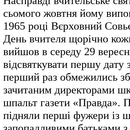
Насправді вчительське свя
сьомого жовтня йому випов
1965 році Вєрховний Совь
День вчителя щорічно кожн
вийшов в середу 29 вересн
відсвяткувати першу дату 
перший раз обмежились зб
зачитаним директорами шкі
шпальт газети «Правда». 
підняли перші фужери із 
запопадливими батьками з 