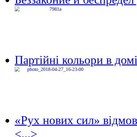
Партійні кольори в домі
«Рух нових сил» відмов
<...>