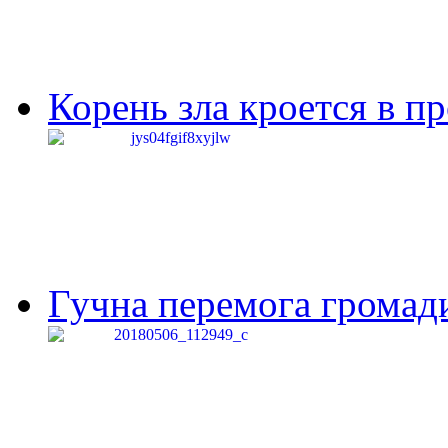
Корень зла кроется в п
Гучна перемога громади