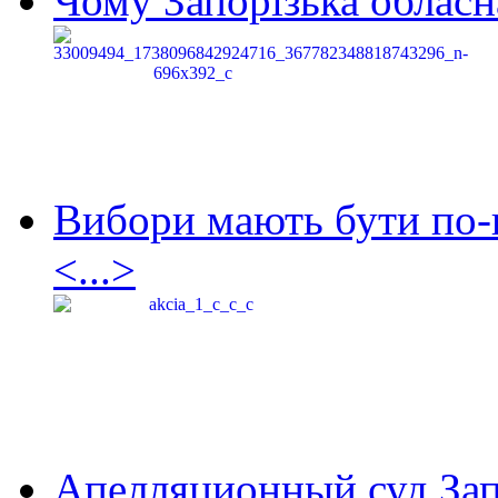
Чому Запорізька обласна
Вибори мають бути по-
<...>
Апелляционный суд Зап