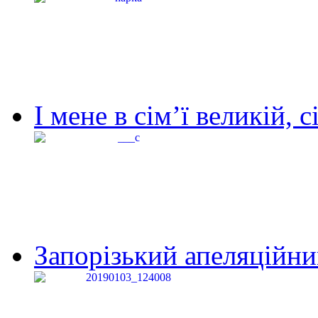
І мене в сім’ї великій, с
Запорізький апеляційний