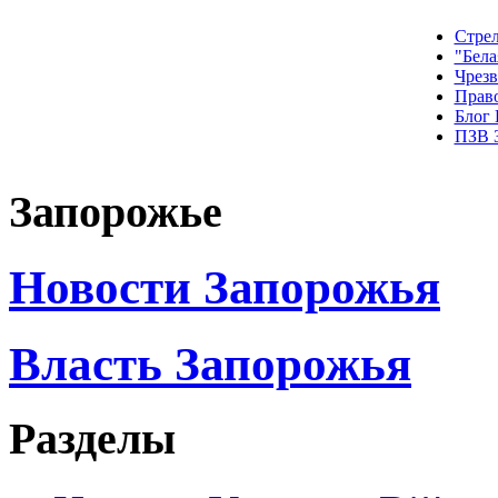
Стрел
"Бела
Чрез
Прав
Блог
ПЗВ 
Запорожье
Новости Запорожья
Власть Запорожья
Разделы