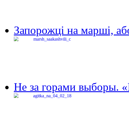
Запорожці на марші, аб
Не за горами выборы. «