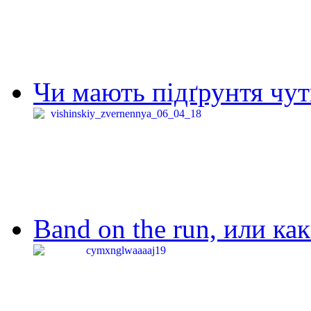
Чи мають підґрунтя чут
Band on the run, или ка