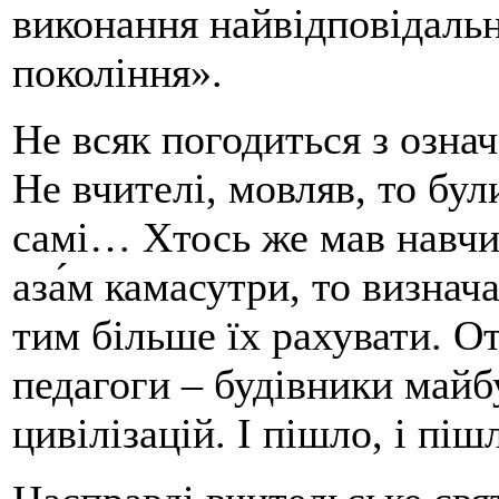
виконання найвідповідальн
покоління».
Не всяк погодиться з озна
Не вчителі, мовляв, то бул
самі… Хтось же мав навчи
аза́м камасутри, то визнач
тим більше їх рахувати. От
педагоги – будівники май
цивілізацій. І пішло, і пі