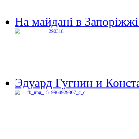
На майдані в Запоріжжі 
Эдуард Гугнин и Конста