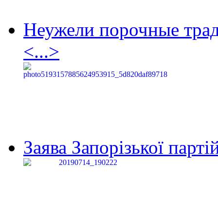
Неужели порочные тра
<...>
Заява Запорізької партій