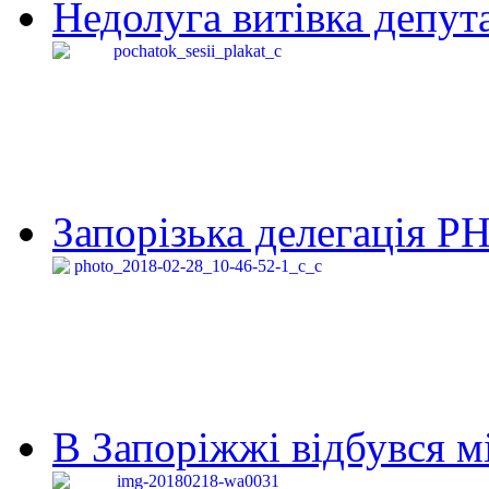
Недолуга витівка депута
Запорізька делегація Р
В Запоріжжі відбувся м