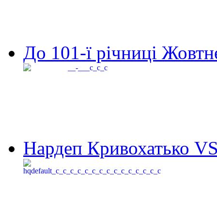
До 101-ї річниці Жовтне
Нардеп Кривохатько VS 