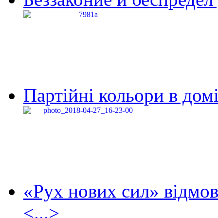
Партійні кольори в домі
«Рух нових сил» відмов
<...>