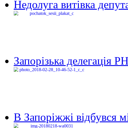
Недолуга витівка депута
Запорізька делегація Р
В Запоріжжі відбувся м