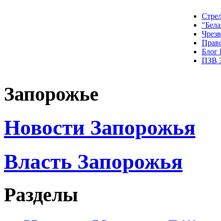
Стрел
"Бела
Чрез
Прав
Блог
ПЗВ 
Запорожье
Новости Запорожья
Власть Запорожья
Разделы