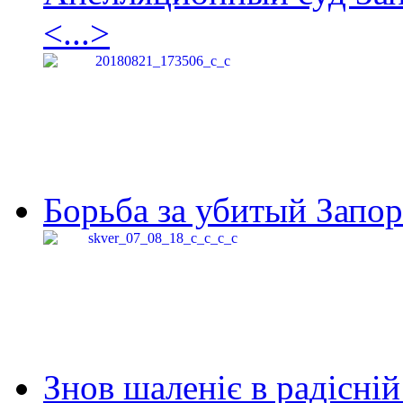
<...>
Борьба за убитый Запор
Знов шаленіє в радісній