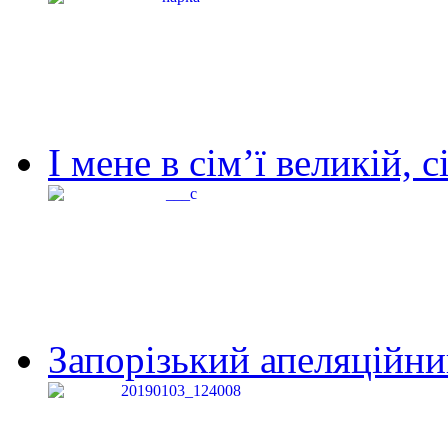
І мене в сім’ї великій, с
Запорізький апеляційний