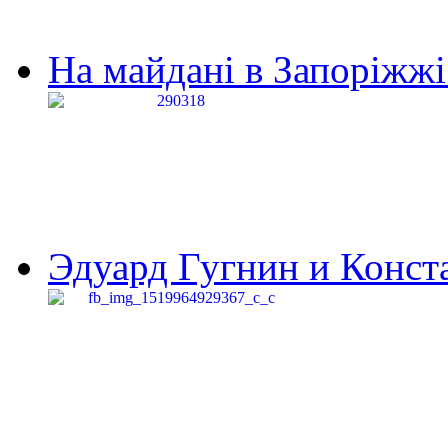
На майдані в Запоріжжі 
Эдуард Гугнин и Конста