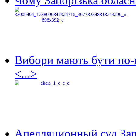
Чому Запорізька обласна
Вибори мають бути по-
<...>
Апелляционный суд Зап