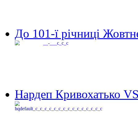
До 101-ї річниці Жовтне
Нардеп Кривохатько VS 