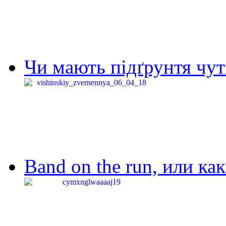
Чи мають підґрунтя чут
Band on the run, или ка