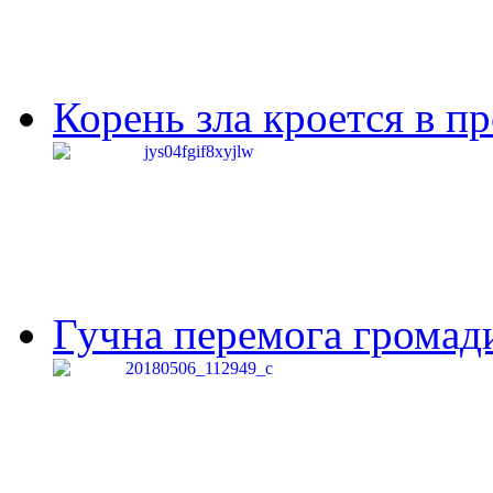
Корень зла кроется в п
Гучна перемога громади