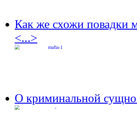
Как же схожи повадки 
<...>
О криминальной сущнос