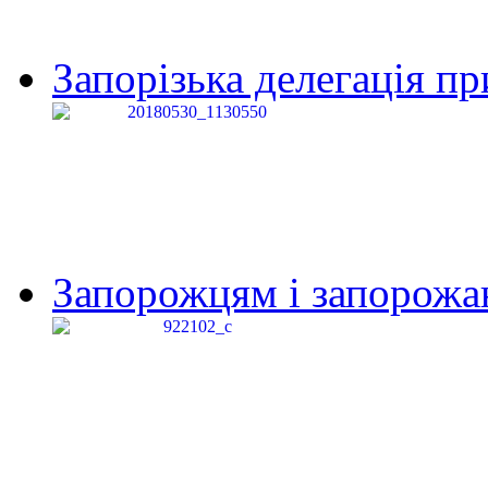
Запорізька делегація пр
Запорожцям і запорожанк