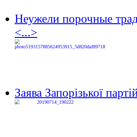
Неужели порочные тра
<...>
Заява Запорізької партій