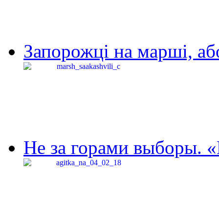
Запорожці на марші, аб
Не за горами выборы. «