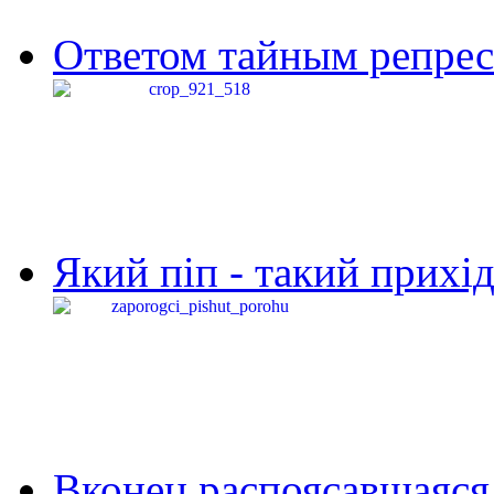
Ответом тайным репресс
Який піп - такий прихід,
Вконец распоясавшаяся 