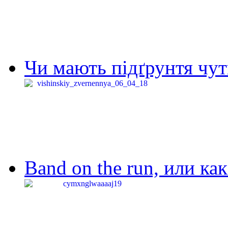
Чи мають підґрунтя чут
Band on the run, или ка