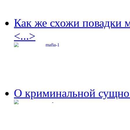
Как же схожи повадки 
<...>
О криминальной сущнос