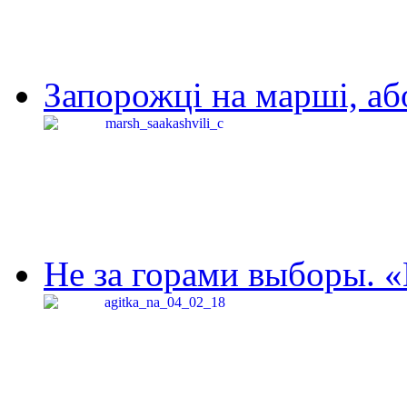
Запорожці на марші, аб
Не за горами выборы. «