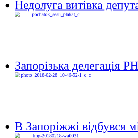
Недолуга витівка депута
Запорізька делегація Р
В Запоріжжі відбувся м