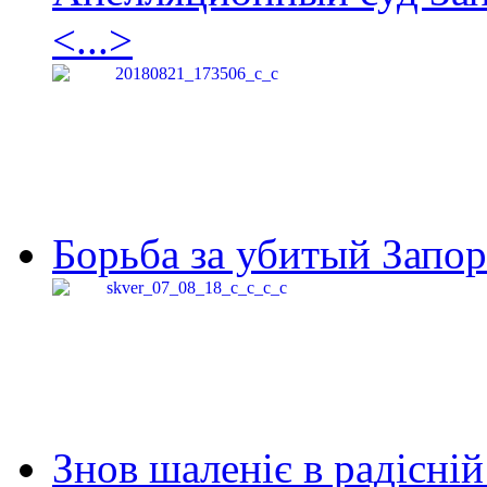
<...>
Борьба за убитый Запор
Знов шаленіє в радісній