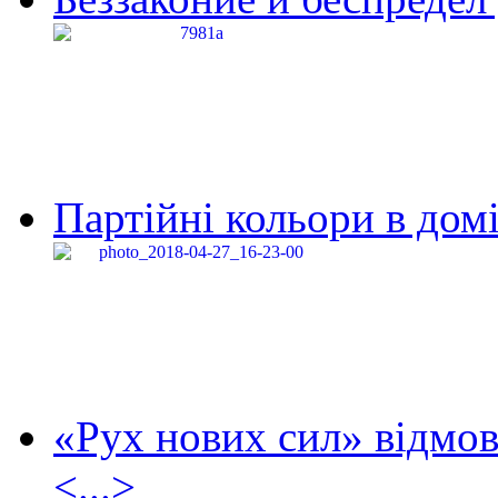
Партійні кольори в домі
«Рух нових сил» відмов
<...>