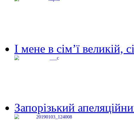
І мене в сім’ї великій, с
Запорізький апеляційний