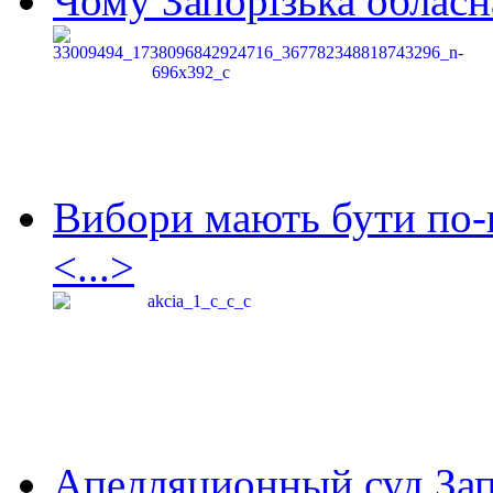
Чому Запорізька обласна
Вибори мають бути по-
<...>
Апелляционный суд Зап