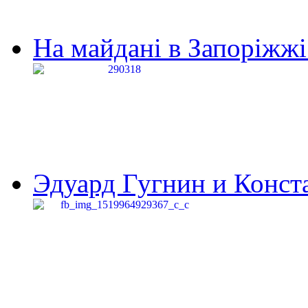
На майдані в Запоріжжі 
Эдуард Гугнин и Конста