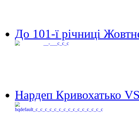
До 101-ї річниці Жовтне
Нардеп Кривохатько VS 