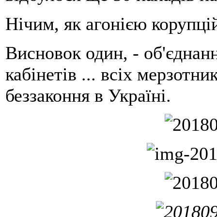
Нічим, як агонією корупці
Висновок один, - об'єднан
кабінетів ... всіх мерзотн
беззаконня в Україні.