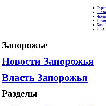
Стрел
"Бела
Чрез
Прав
Блог
ПЗВ 
Запорожье
Новости Запорожья
Власть Запорожья
Разделы