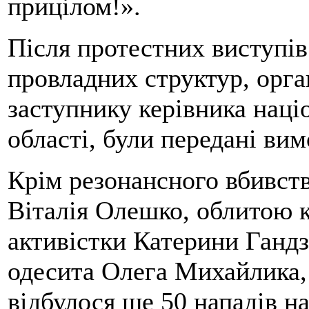
прицілом!».
Після протестних виступів 
провладних структур, орган
заступнику керівника націо
області, були передані ви
Крім резонансного вбивст
Віталія Олешко, облитою 
активістки Катерини Ганд
одесита Олега Михайлика, 
відбулося ще 50 нападів на