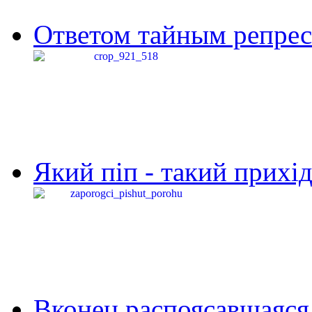
Ответом тайным репресс
Який піп - такий прихід,
Вконец распоясавшаяся 