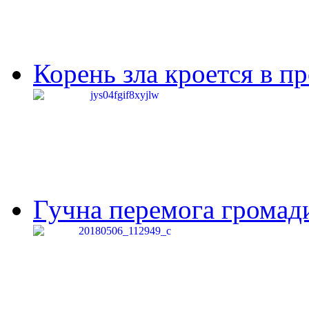
Корень зла кроется в п
Гучна перемога громади