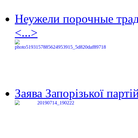
Неужели порочные тра
<...>
Заява Запорізької партій