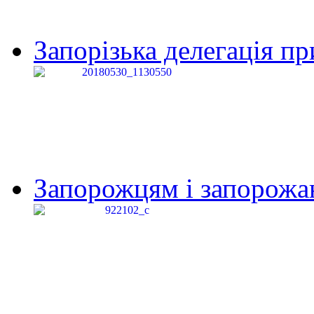
Запорізька делегація пр
Запорожцям і запорожанк