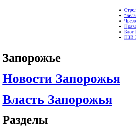
Стрел
"Бела
Чрез
Прав
Блог
ПЗВ 
Запорожье
Новости Запорожья
Власть Запорожья
Разделы