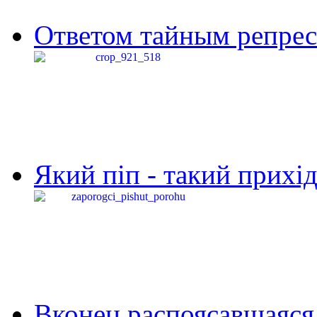
Ответом тайным репресс
Який піп - такий прихід,
Вконец распоясавшаяся 