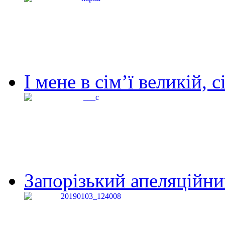
І мене в сім’ї великій, с
Запорізький апеляційний