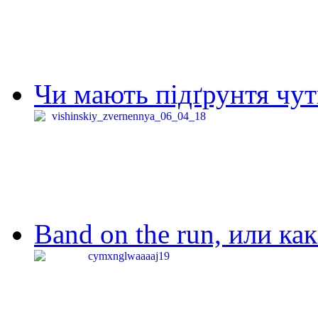
Чи мають підґрунтя чут
Band on the run, или ка