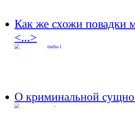
Как же схожи повадки 
<...>
О криминальной сущнос