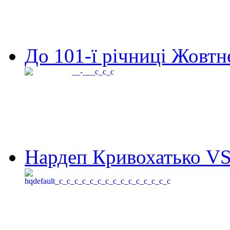
До 101-ї річниці Жовтне
Нардеп Кривохатько VS 