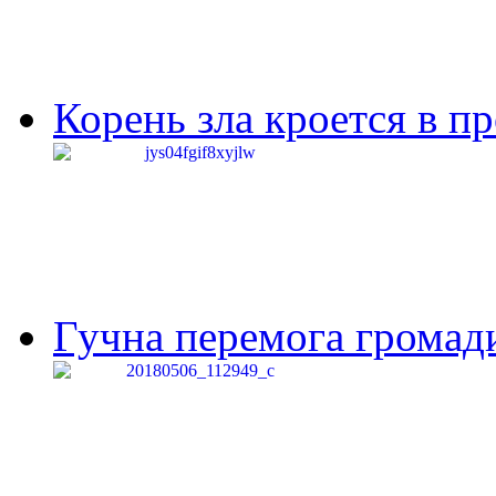
Корень зла кроется в п
Гучна перемога громади