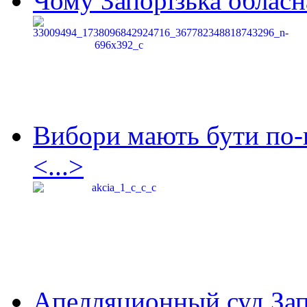
Чому Запорізька обласна
Вибори мають бути по-
<...>
Апелляционный суд Зап