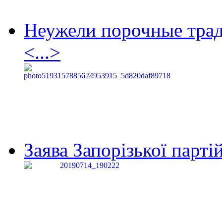
Неужели порочные тра
<...>
Заява Запорізької партій