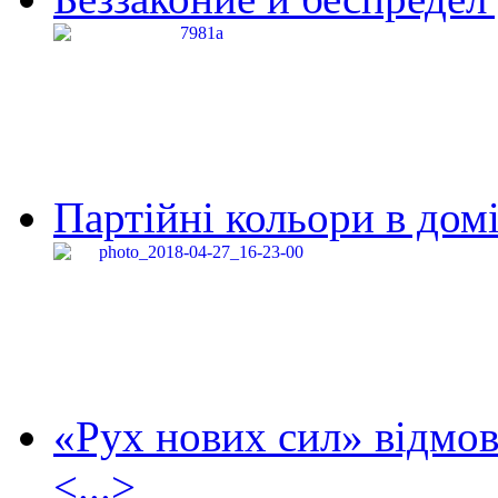
Партійні кольори в домі
«Рух нових сил» відмов
<...>