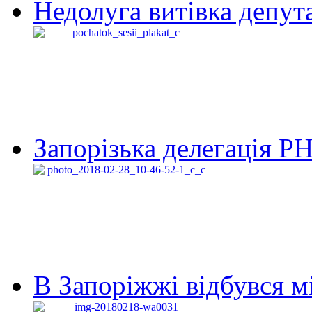
Недолуга витівка депута
Запорізька делегація Р
В Запоріжжі відбувся м