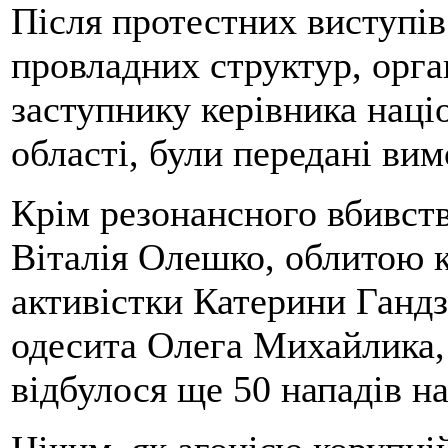
Після протестних виступів 
провладних структур, орган
заступнику керівника націо
області, були передані ви
Крім резонансного вбивст
Віталія Олешко, облитою 
активістки Катерини Ганд
одесита Олега Михайлика, 
відбулося ще 50 нападів на