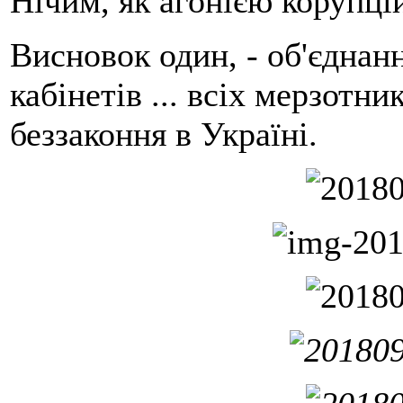
Нічим, як агонією корупці
Висновок один, - об'єднан
кабінетів ... всіх мерзотн
беззаконня в Україні.