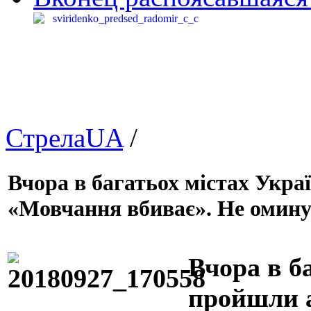
СтрелаUA
/
Вчора в багатьох містах Укра
«Мовчання вбиває». Не оминул
Вчора в б
пройшли а