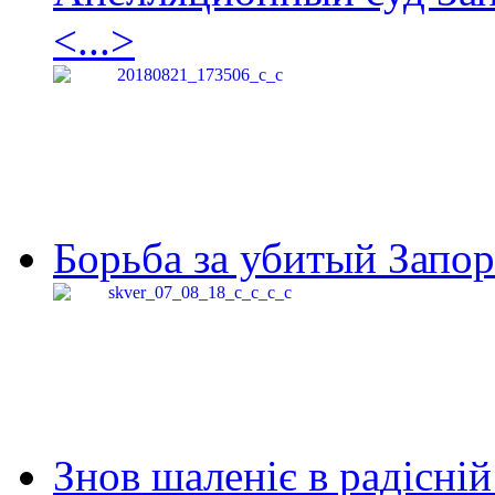
<...>
Борьба за убитый Запор
Знов шаленіє в радісній