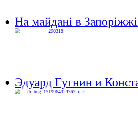
На майдані в Запоріжжі 
Эдуард Гугнин и Конста