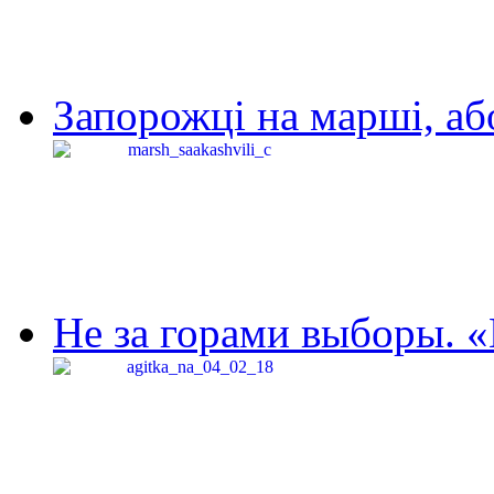
Запорожці на марші, аб
Не за горами выборы. «