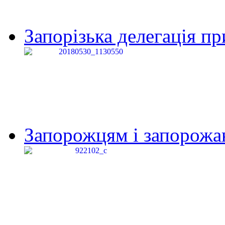
Запорізька делегація пр
Запорожцям і запорожанк