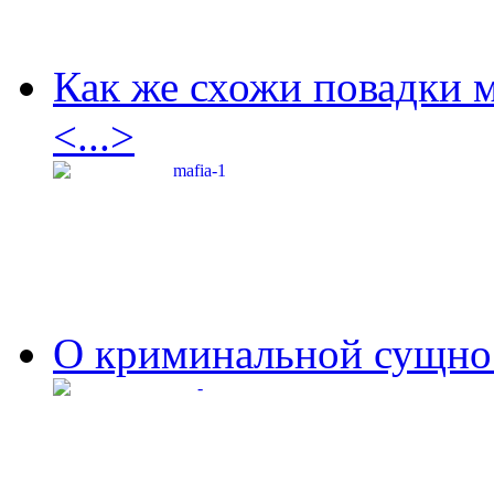
Как же схожи повадки 
<...>
О криминальной сущнос