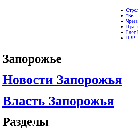
Стрел
"Бела
Чрез
Прав
Блог
ПЗВ 
Запорожье
Новости Запорожья
Власть Запорожья
Разделы