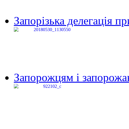
Запорізька делегація пр
Запорожцям і запорожанк