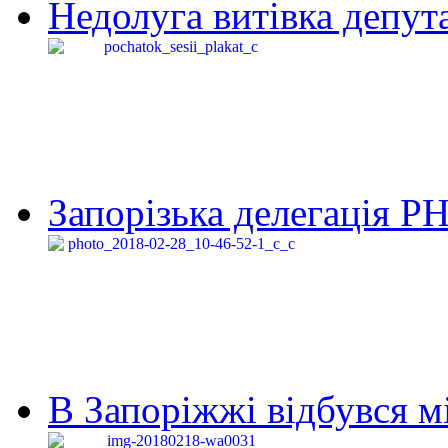
Недолуга витівка депута
Запорізька делегація Р
В Запоріжжі відбувся м