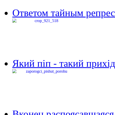
Ответом тайным репресс
Який піп - такий прихід,
Вконец распоясавшаяся 