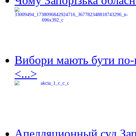
Чому Запорізька обласна
Вибори мають бути по-
<...>
Апелляционный суд Зап