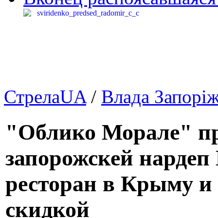
СтрелаUA
/
Влада Запорі
"Облико Морале" пр
запорожскей нардеп
ресторан в Крыму и
скидкой