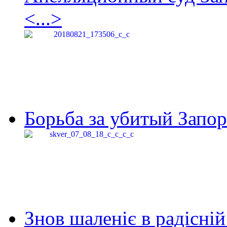
<...>
Борьба за убитый Запор
Знов шаленіє в радісній