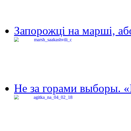
Запорожці на марші, аб
Не за горами выборы. «