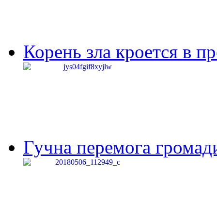
Корень зла кроется в п
Гучна перемога громади