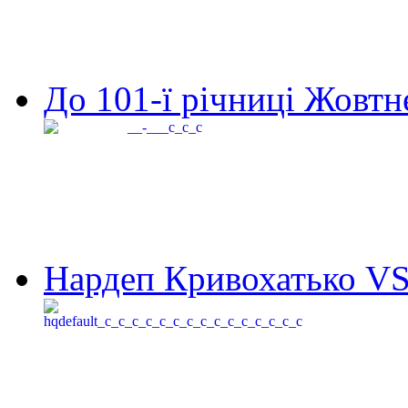
До 101-ї річниці Жовтне
Нардеп Кривохатько VS 