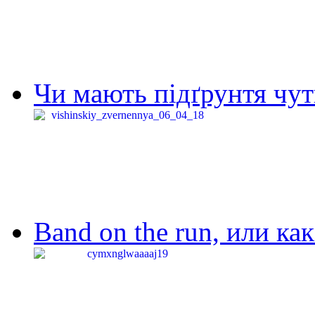
Чи мають підґрунтя чут
Band on the run, или ка