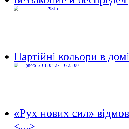
Партійні кольори в домі
«Рух нових сил» відмов
<...>