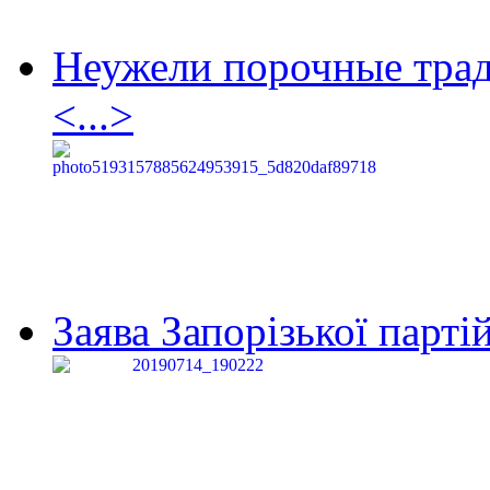
Неужели порочные тра
<...>
Заява Запорізької партій