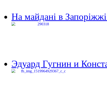
На майдані в Запоріжжі 
Эдуард Гугнин и Конста