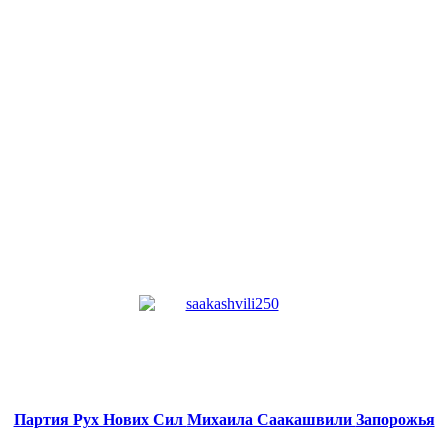
Партия Рух Нових Сил
Михаила Саакашвили
Запорожья