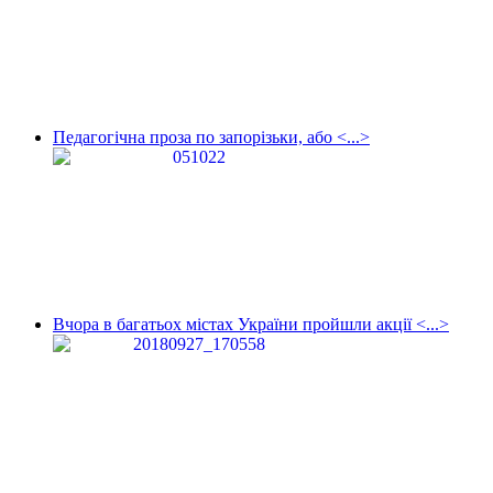
Педагогічна проза по запорізьки, або <...>
Вчора в багатьох містах України пройшли акції <...>