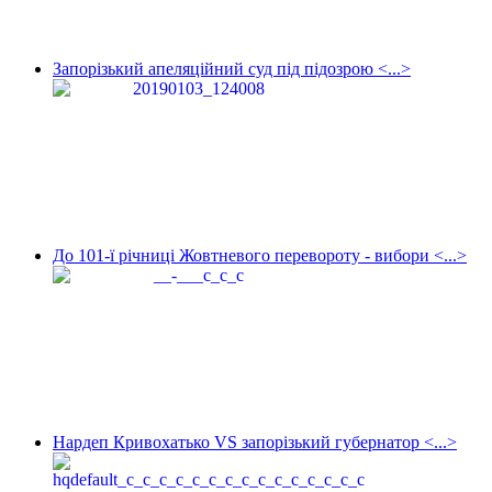
Запорізький апеляційний суд під підозрою <...>
До 101-ї річниці Жовтневого перевороту - вибори <...>
Нардеп Кривохатько VS запорізький губернатор <...>