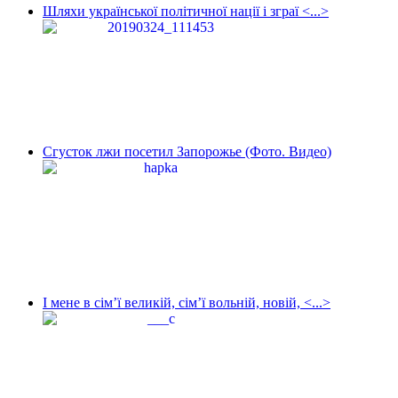
Шляхи української політичної нації і зграї <...>
Сгусток лжи посетил Запорожье (Фото. Видео)
І мене в сім’ї великій, сім’ї вольній, новій, <...>