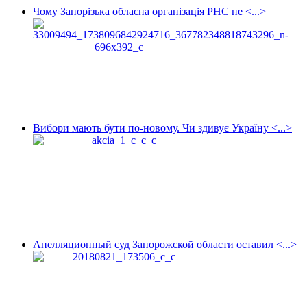
Чому Запорізька обласна організація РНС не <...>
Вибори мають бути по-новому. Чи здивує Україну <...>
Апелляционный суд Запорожской области оставил <...>