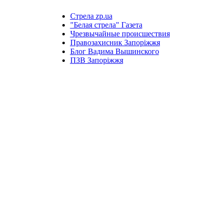
Стрела zp.ua
"Белая стрела" Газета
Чрезвычайные происшествия
Правозахисник Запоріжжя
Блог Вадима Вышинского
ПЗВ Запоріжжя