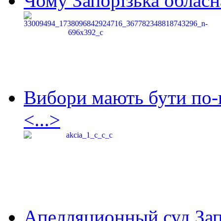
Чому Запорізька обласна
Вибори мають бути по-
<...>
Апелляционный суд Зап