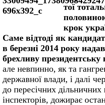
тої тоталь
половиною
крок украї
Саме відтоді як кандида
в березні 2014 року нада
брехливу президентську 
але невпинно, як та гангре
державної влади, і далі че
до пересічних дільничних 
інcпекторів, дожирає остан