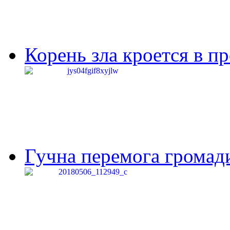
Корень зла кроется в п
Гучна перемога громади