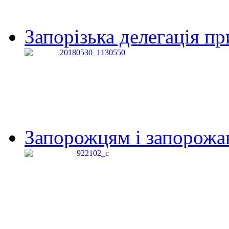
Запорізька делегація пр
Запорожцям і запорожанк