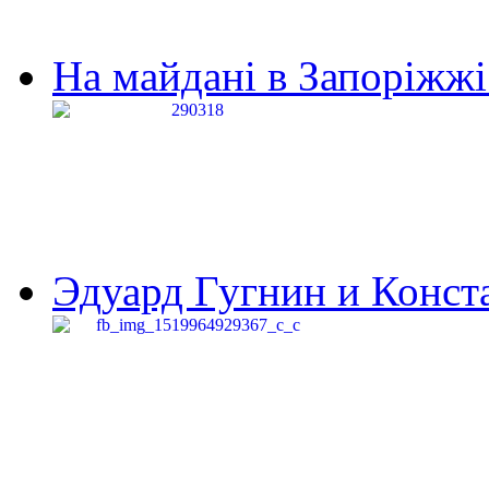
На майдані в Запоріжжі 
Эдуард Гугнин и Конста