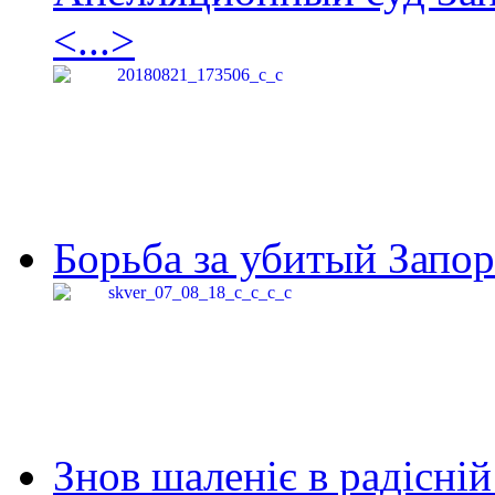
<...>
Борьба за убитый Запор
Знов шаленіє в радісній