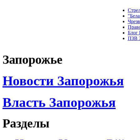
Стрел
"Бела
Чрез
Прав
Блог
ПЗВ 
Запорожье
Новости Запорожья
Власть Запорожья
Разделы