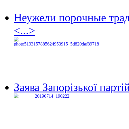
Неужели порочные тра
<...>
Заява Запорізької партій