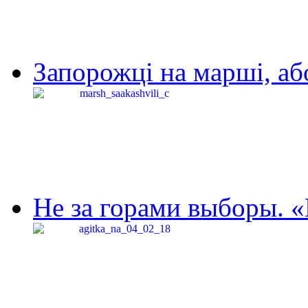
Запорожці на марші, аб
Не за горами выборы. «