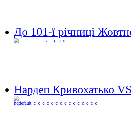
До 101-ї річниці Жовтне
Нардеп Кривохатько VS 