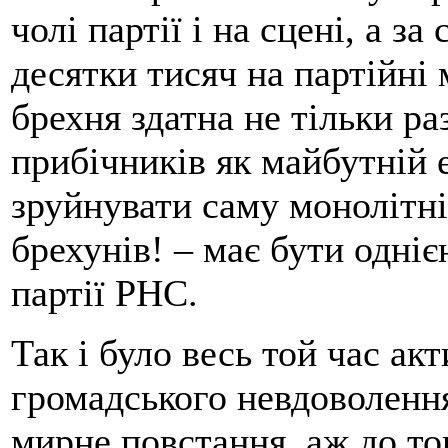
чолі партії і на сцені, а 
десятки тисяч на партійні
брехня здатна не тільки р
прибічників як майбутній е
зруйнувати саму монолітні
брехунів! – має бути одні
партії РНС.
Так і було весь той час ак
громадського невдоволення
мирне повстання, аж до то