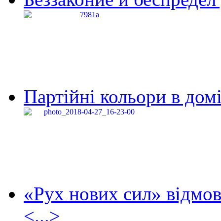
Партійні кольори в домі
«Рух нових сил» відмов
<...>