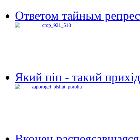
Ответом тайным репресс
Який піп - такий прихід,
Вконец распоясавшаяся 