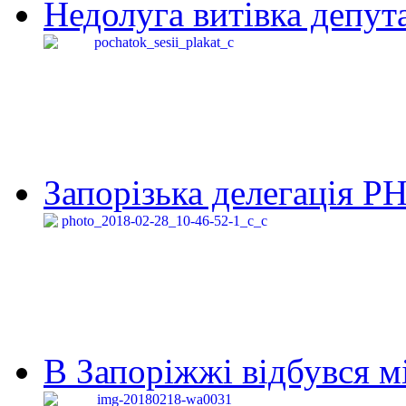
Недолуга витівка депута
Запорізька делегація Р
В Запоріжжі відбувся м