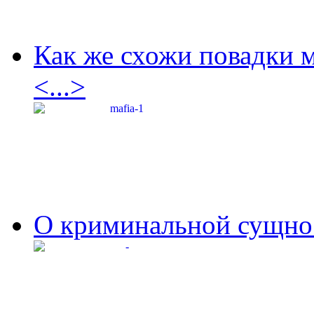
Как же схожи повадки 
<...>
О криминальной сущнос