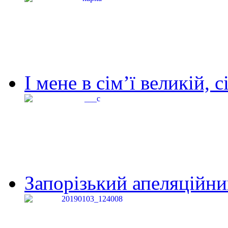
І мене в сім’ї великій, с
Запорізький апеляційний