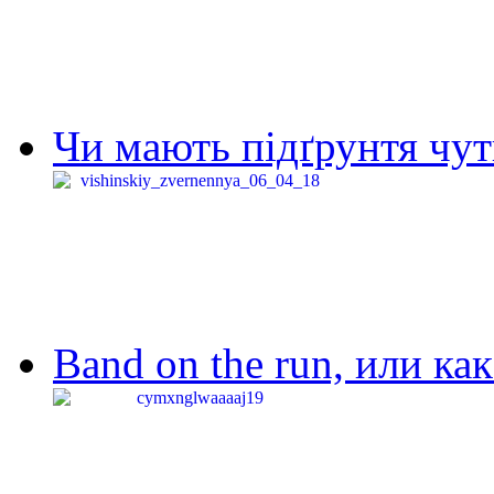
Чи мають підґрунтя чут
Band on the run, или ка