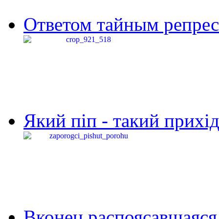
Ответом тайным репресс
Який піп - такий прихід,
Вконец распоясавшаяся 