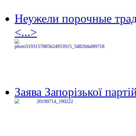
Неужели порочные тра
<...>
Заява Запорізької партій