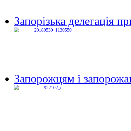
Запорізька делегація пр
Запорожцям і запорожанк