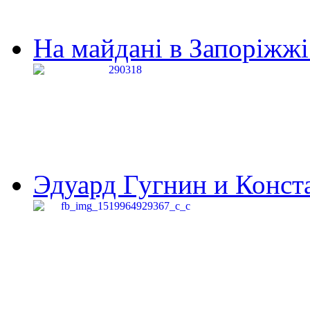
На майдані в Запоріжжі 
Эдуард Гугнин и Конста