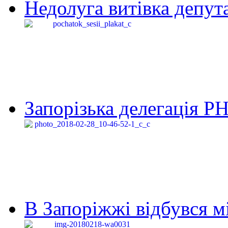
Недолуга витівка депута
Запорізька делегація Р
В Запоріжжі відбувся м