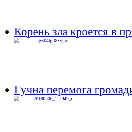
Корень зла кроется в п
Гучна перемога громади