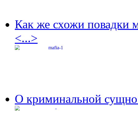
Как же схожи повадки 
<...>
О криминальной сущнос