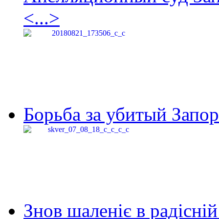
<...>
Борьба за убитый Запор
Знов шаленіє в радісній