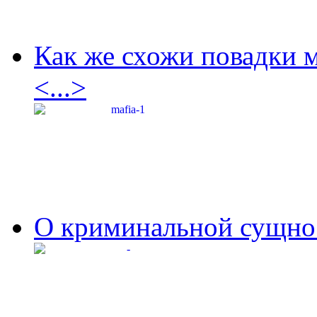
Как же схожи повадки 
<...>
О криминальной сущнос