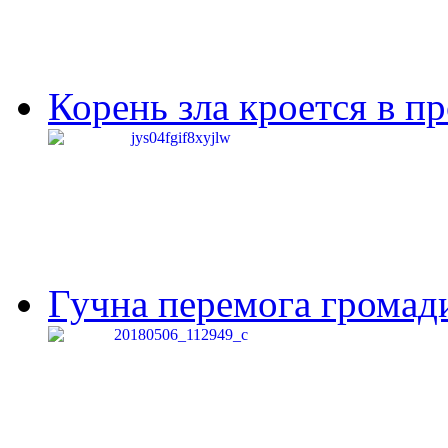
Корень зла кроется в п
Гучна перемога громади