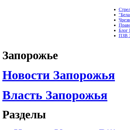
Стрел
"Бела
Чрез
Прав
Блог
ПЗВ 
Запорожье
Новости Запорожья
Власть Запорожья
Разделы