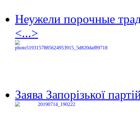
Неужели порочные тра
<...>
Заява Запорізької партій