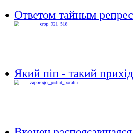
Ответом тайным репресс
Який піп - такий прихід,
Вконец распоясавшаяся 