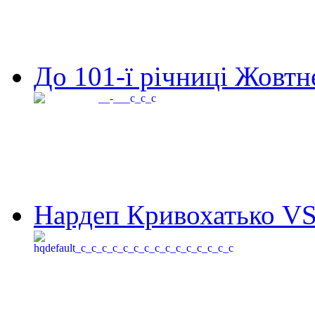
До 101-ї річниці Жовтне
Нардеп Кривохатько VS 