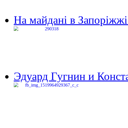
На майдані в Запоріжжі 
Эдуард Гугнин и Конста