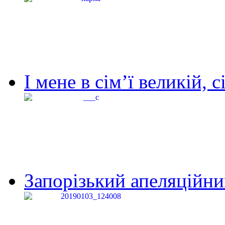
І мене в сім’ї великій, с
Запорізький апеляційний