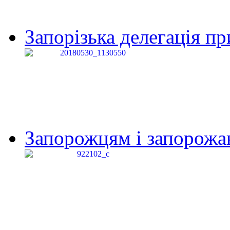
Запорізька делегація пр
Запорожцям і запорожанк