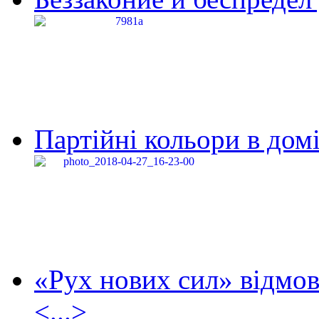
Партійні кольори в домі
«Рух нових сил» відмов
<...>