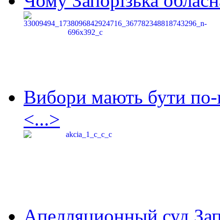
Чому Запорізька обласна
Вибори мають бути по-
<...>
Апелляционный суд Зап