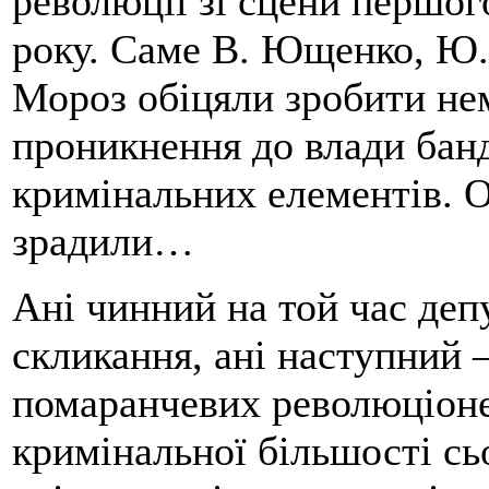
революції зі сцени першо
року. Саме В. Ющенко, Ю.
Мороз обіцяли зробити н
проникнення до влади банд
кримінальних елементів. Об
зрадили…
Ані чинний на той час деп
скликання, ані наступний 
помаранчевих революціоне
кримінальної більшості сь