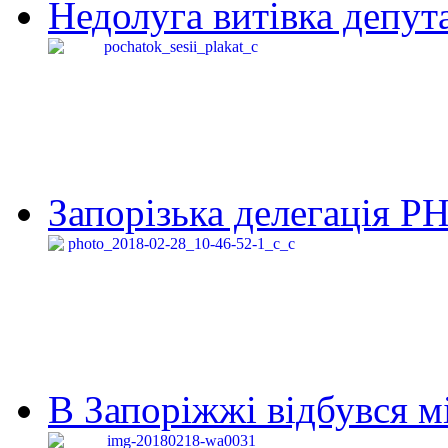
Недолуга витівка депута
Запорізька делегація Р
В Запоріжжі відбувся м