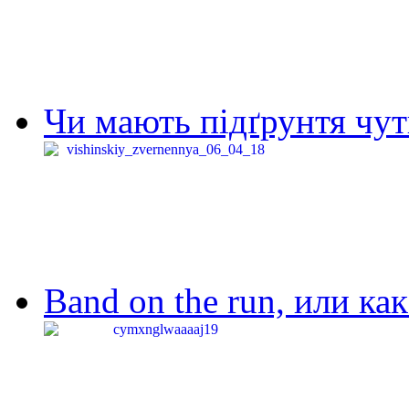
Чи мають підґрунтя чут
Band on the run, или ка