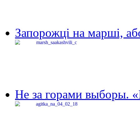
Запорожці на марші, аб
Не за горами выборы. «