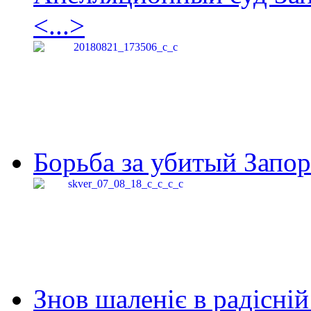
<...>
Борьба за убитый Запор
Знов шаленіє в радісній