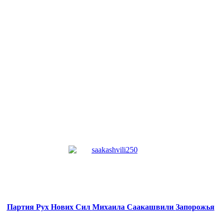
Партия Рух Нових Сил
Михаила Саакашвили
Запорожья