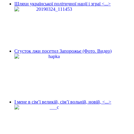
Шляхи української політичної нації і зграї <...>
Сгусток лжи посетил Запорожье (Фото. Видео)
І мене в сім’ї великій, сім’ї вольній, новій, <...>