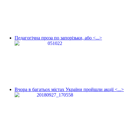
Педагогічна проза по запорізьки, або <...>
Вчора в багатьох містах України пройшли акції <...>