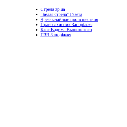
Стрела zp.ua
"Белая стрела" Газета
Чрезвычайные происшествия
Правозахисник Запоріжжя
Блог Вадима Вышинского
ПЗВ Запоріжжя