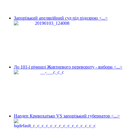
Запорізький апеляційний суд під підозрою <...>
До 101-ї річниці Жовтневого перевороту - вибори <...>
Нардеп Кривохатько VS запорізький губернатор <...>