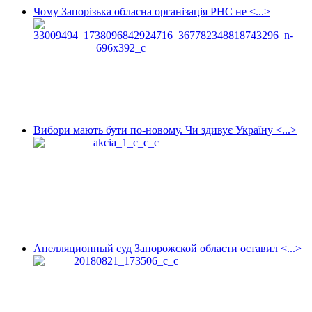
Чому Запорізька обласна організація РНС не <...>
Вибори мають бути по-новому. Чи здивує Україну <...>
Апелляционный суд Запорожской области оставил <...>