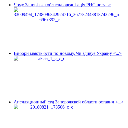
Чому Запорізька обласна організація РНС не <...>
Вибори мають бути по-новому. Чи здивує Україну <...>
Апелляционный суд Запорожской области оставил <...>