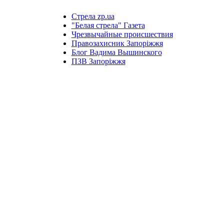
Стрела zp.ua
"Белая стрела" Газета
Чрезвычайные происшествия
Правозахисник Запоріжжя
Блог Вадима Вышинского
ПЗВ Запоріжжя