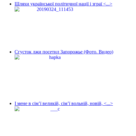
Шляхи української політичної нації і зграї <...>
Сгусток лжи посетил Запорожье (Фото. Видео)
І мене в сім’ї великій, сім’ї вольній, новій, <...>