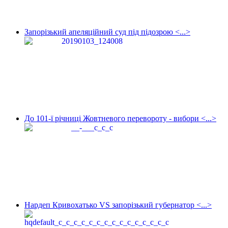
Запорізький апеляційний суд під підозрою <...>
До 101-ї річниці Жовтневого перевороту - вибори <...>
Нардеп Кривохатько VS запорізький губернатор <...>