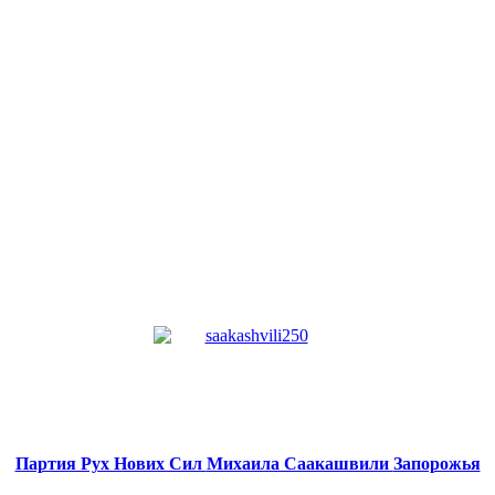
Партия Рух Нових Сил
Михаила Саакашвили
Запорожья