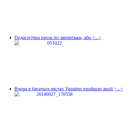
Педагогічна проза по запорізьки, або <...>
Вчора в багатьох містах України пройшли акції <...>