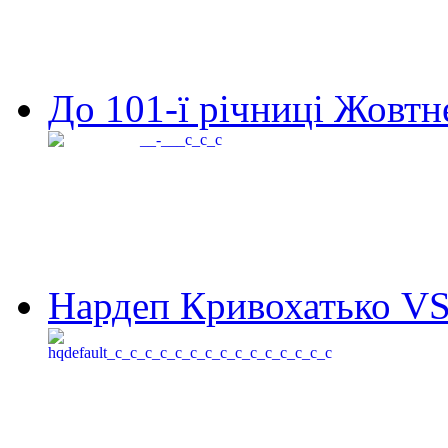
До 101-ї річниці Жовтне
Нардеп Кривохатько VS 