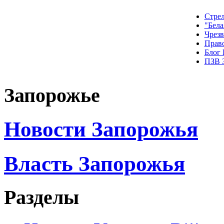
Стрел
"Бела
Чрез
Прав
Блог
ПЗВ 
Запорожье
Новости Запорожья
Власть Запорожья
Разделы