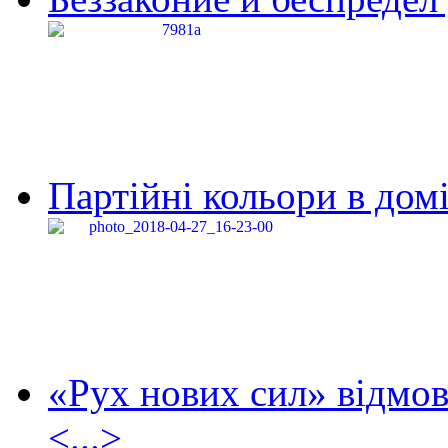
Партійні кольори в домі
«Рух нових сил» відмов
<...>