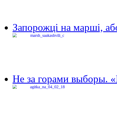
Запорожці на марші, аб
Не за горами выборы. «