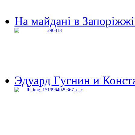
На майдані в Запоріжжі 
Эдуард Гугнин и Конста