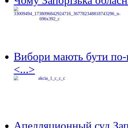
Чому Запорізька обласна
Вибори мають бути по-
<...>
Апелляционный суд Зап