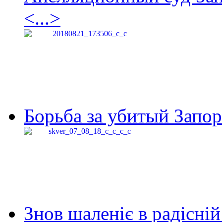
<...>
Борьба за убитый Запор
Знов шаленіє в радісній