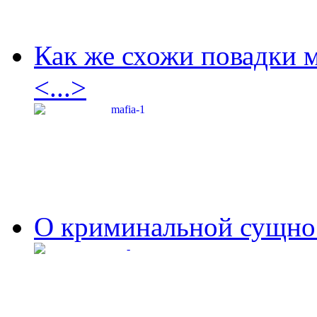
Как же схожи повадки 
<...>
О криминальной сущнос