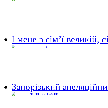
І мене в сім’ї великій, с
Запорізький апеляційний