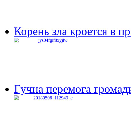
Корень зла кроется в п
Гучна перемога громади