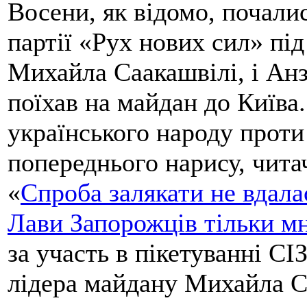
Восени, як відомо, почали
партії «Рух нових сил» під
Михайла Саакашвілі, і Анз
поїхав на майдан до Київа.
українського народу проти о
попереднього нарису, читач
«
Спроба залякати не вдалас
Лави Запорожців тільки м
за участь в пікетуванні С
лідера майдану Михайла С