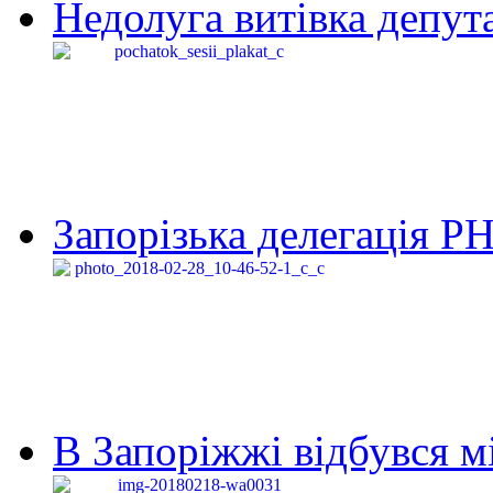
Недолуга витівка депута
Запорізька делегація Р
В Запоріжжі відбувся м