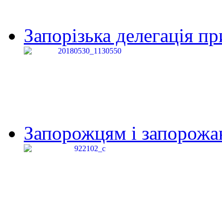
Запорізька делегація пр
Запорожцям і запорожанк