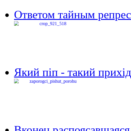
Ответом тайным репресс
Який піп - такий прихід,
Вконец распоясавшаяся 