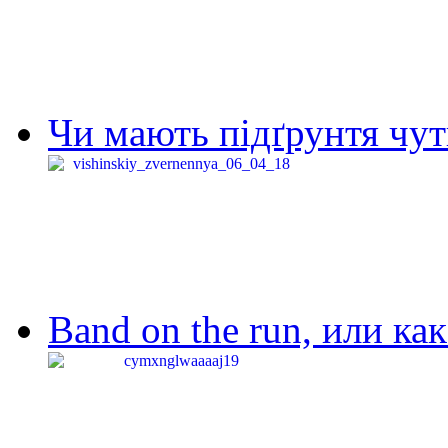
Чи мають підґрунтя чут
Band on the run, или ка