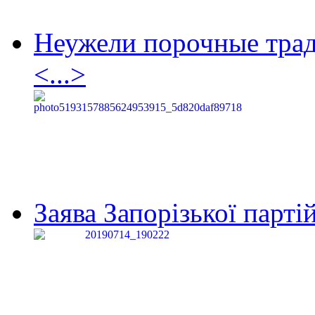
Неужели порочные тра
<...>
Заява Запорізької партій