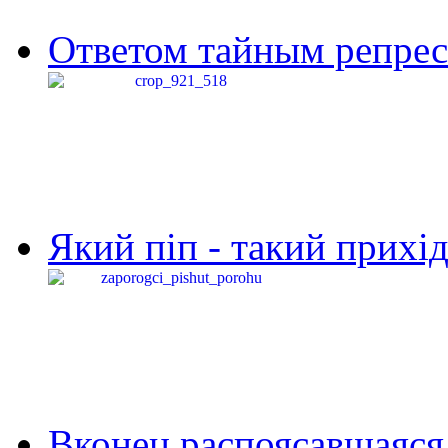
Ответом тайным репресс
Який піп - такий прихід,
Вконец распоясавшаяся 