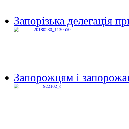
Запорізька делегація пр
Запорожцям і запорожанк