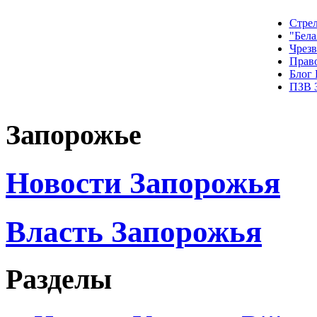
Стрел
"Бела
Чрез
Прав
Блог
ПЗВ 
Запорожье
Новости Запорожья
Власть Запорожья
Разделы