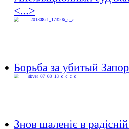
<...>
Борьба за убитый Запор
Знов шаленіє в радісній