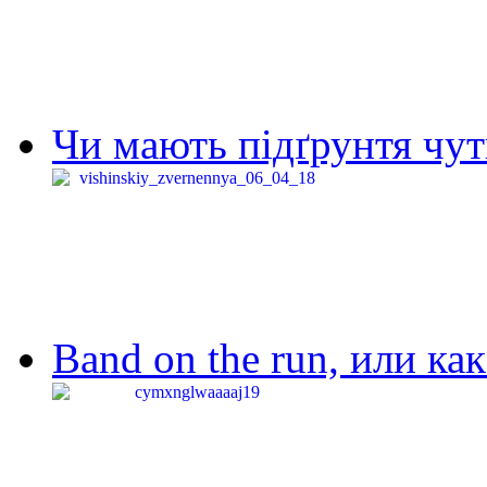
Чи мають підґрунтя чут
Band on the run, или ка