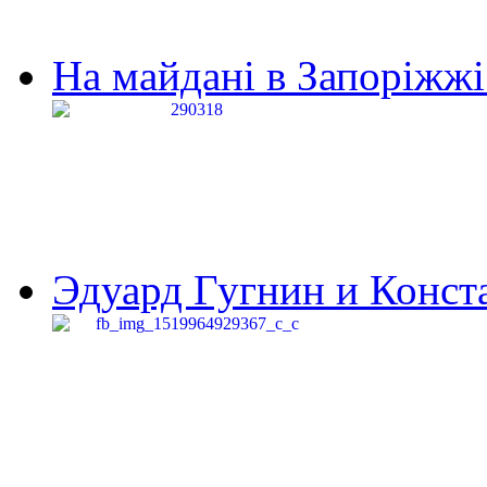
На майдані в Запоріжжі 
Эдуард Гугнин и Конста