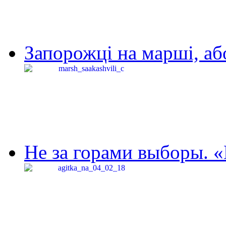
Запорожці на марші, аб
Не за горами выборы. «