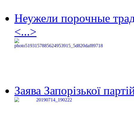
Неужели порочные тра
<...>
Заява Запорізької партій