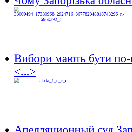
Чому Запорізька обласна
Вибори мають бути по-
<...>
Апелляционный суд Зап