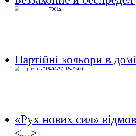
Партійні кольори в домі
«Рух нових сил» відмов
<...>