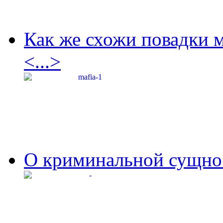
Как же схожи повадки 
<...>
О криминальной сущнос