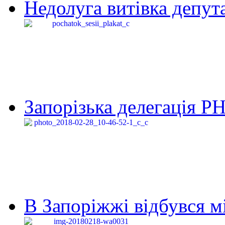
Недолуга витівка депута
Запорізька делегація Р
В Запоріжжі відбувся м