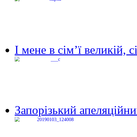
І мене в сім’ї великій, с
Запорізький апеляційний