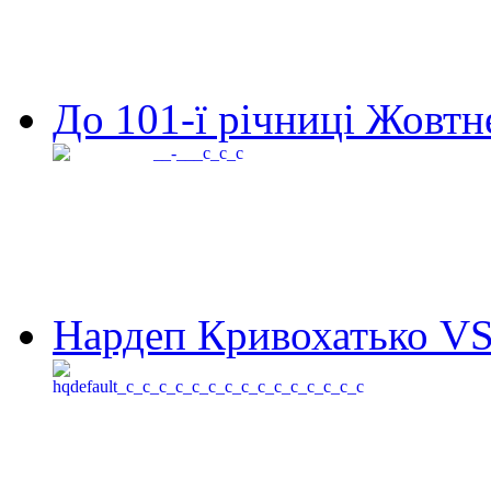
До 101-ї річниці Жовтне
Нардеп Кривохатько VS 