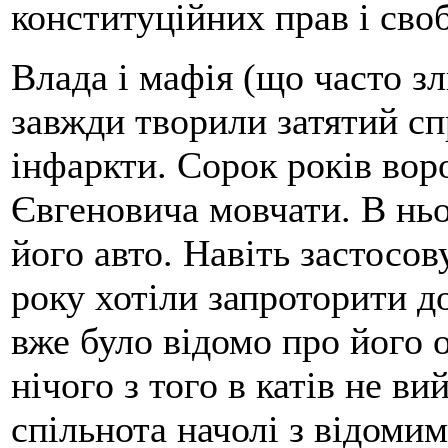
конституційних прав і сво
Влада і мафія (що часто з
завжди творили затятий сп
інфаркти. Сорок років вор
Євгеновича мовчати. В ньо
його авто. Навіть застосов
року хотіли запроторити до
вже було відомо про його 
нічого з того в катів не в
спільнота начолі з відоми