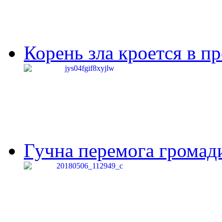
Корень зла кроется в п
Гучна перемога громади