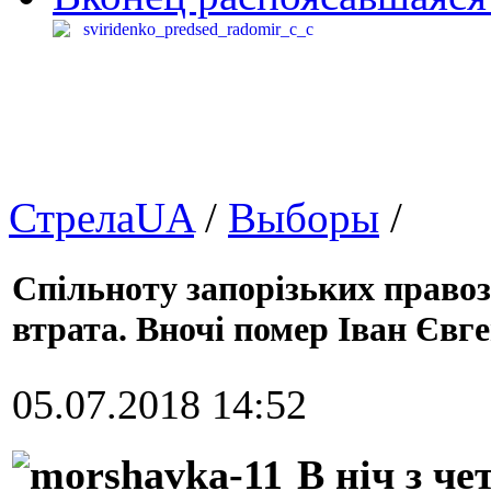
СтрелаUA
/
Выборы
/
Спільноту запорізьких право
втрата. Вночі помер Іван Єв
05.07.2018 14:52
В ніч з че