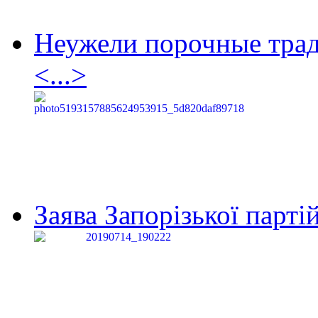
Неужели порочные тра
<...>
Заява Запорізької партій