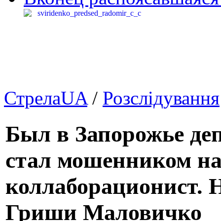
СтрелаUA
/
Розслідування
Был в Запорожье де
стал мошенником на
коллаборационист. 
Гриши Маловичко