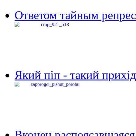
Ответом тайным репресс
Який піп - такий прихід,
Вконец распоясавшаяся 