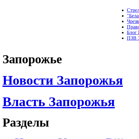
Стрел
"Бела
Чрез
Прав
Блог
ПЗВ 
Запорожье
Новости Запорожья
Власть Запорожья
Разделы