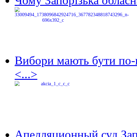
Чому Запорізька обласна
Вибори мають бути по-
<...>
Апелляционный суд Зап