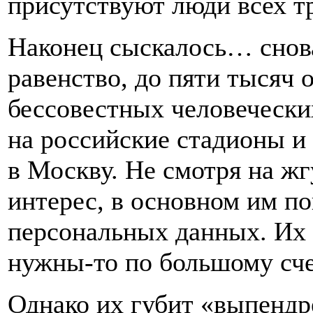
присутствуют люди всех т
Наконец сыскалось… снов
равенство, до пяти тысяч
бессовестных человечески
на российские стадионы и
в Москву. Не смотря на ж
интерес, в основном им по
персональных данных. Их н
нужны-то по большому сч
Однако их губит «выпендр