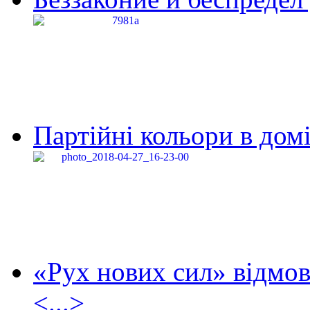
Партійні кольори в домі
«Рух нових сил» відмов
<...>