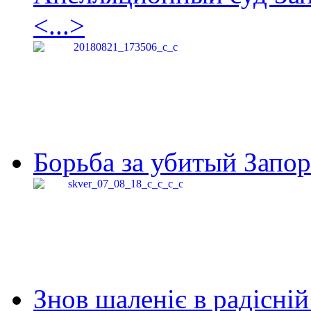
<...>
Борьба за убитый Запор
Знов шаленіє в радісній