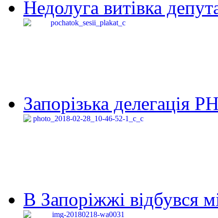
Недолуга витівка депута
Запорізька делегація Р
В Запоріжжі відбувся м