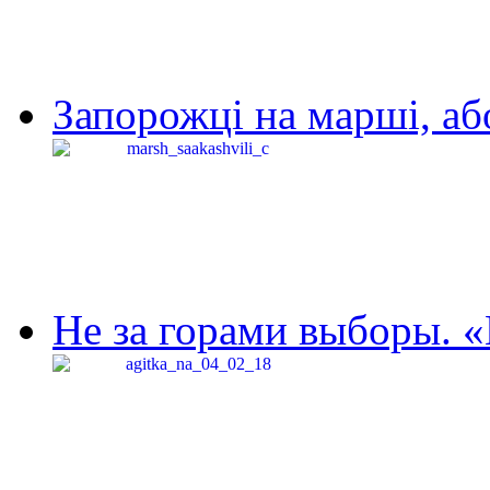
Запорожці на марші, аб
Не за горами выборы. «