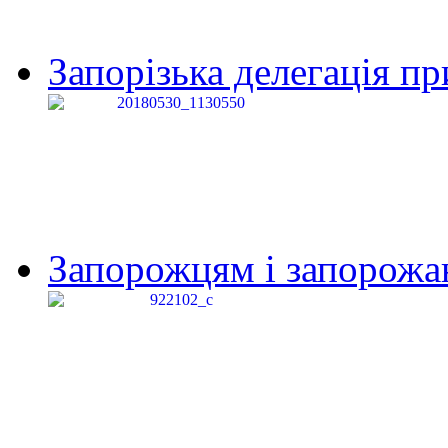
Запорізька делегація пр
Запорожцям і запорожанк