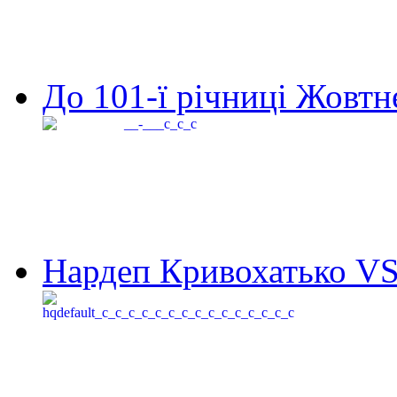
До 101-ї річниці Жовтне
Нардеп Кривохатько VS 