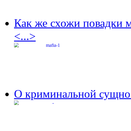
Как же схожи повадки 
<...>
О криминальной сущнос