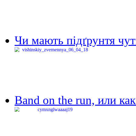
Чи мають підґрунтя чут
Band on the run, или ка