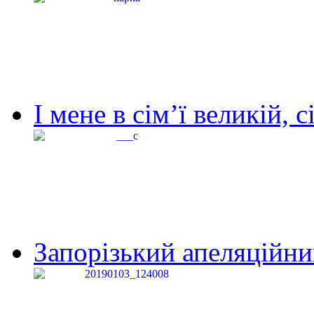
І мене в сім’ї великій, с
Запорізький апеляційний