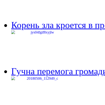
Корень зла кроется в п
Гучна перемога громади