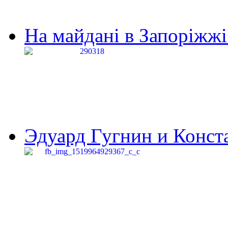
На майдані в Запоріжжі 
Эдуард Гугнин и Конста