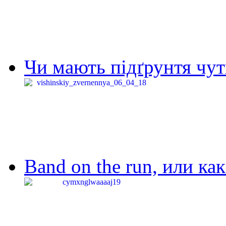
Чи мають підґрунтя чут
Band on the run, или ка