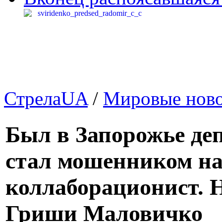
СтрелаUA
/
Мировые нов
Был в Запорожье де
стал мошенником на
коллаборационист. 
Гриши Маловичко