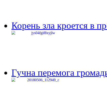
Корень зла кроется в п
Гучна перемога громади