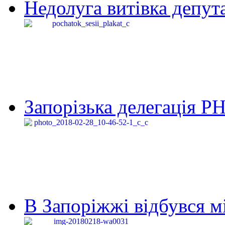
Недолуга витівка депута
Запорізька делегація Р
В Запоріжжі відбувся м