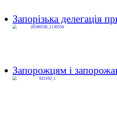
Запорізька делегація пр
Запорожцям і запорожанк