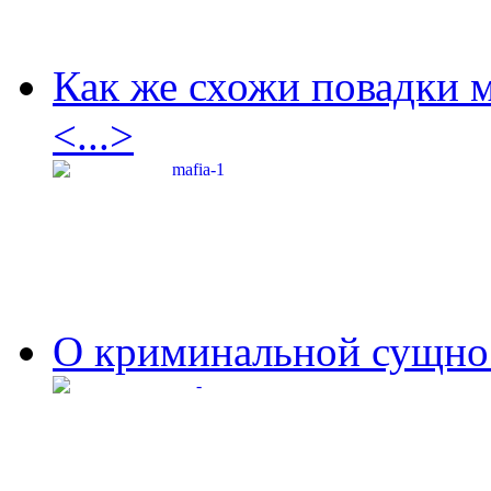
Как же схожи повадки 
<...>
О криминальной сущнос