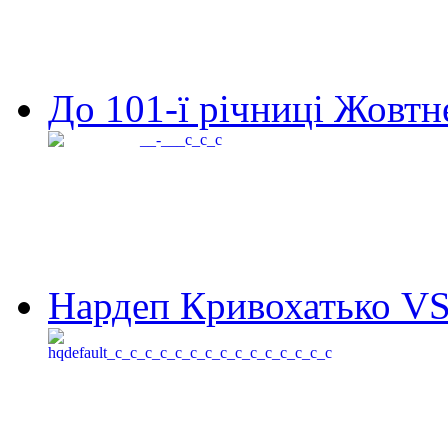
До 101-ї річниці Жовтне
Нардеп Кривохатько VS 