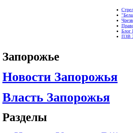
Стрел
"Бела
Чрез
Прав
Блог
ПЗВ 
Запорожье
Новости Запорожья
Власть Запорожья
Разделы