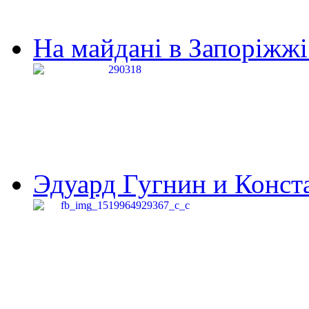
На майдані в Запоріжжі 
Эдуард Гугнин и Конста