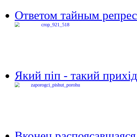
Ответом тайным репресс
Який піп - такий прихід,
Вконец распоясавшаяся 