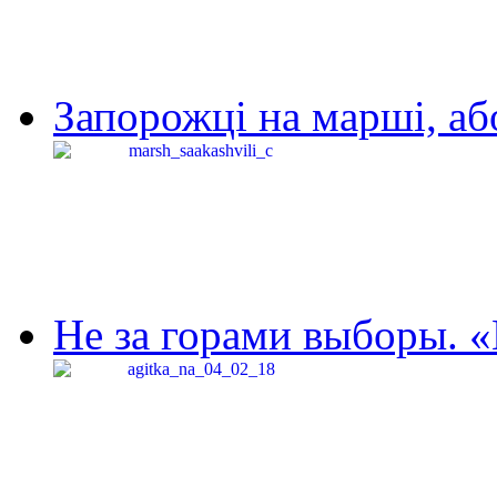
Запорожці на марші, аб
Не за горами выборы. «