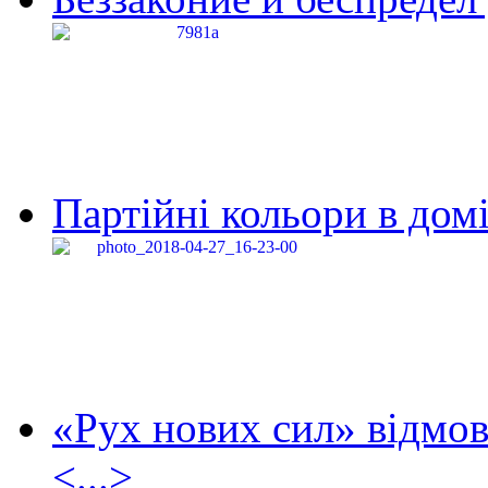
Партійні кольори в домі
«Рух нових сил» відмов
<...>