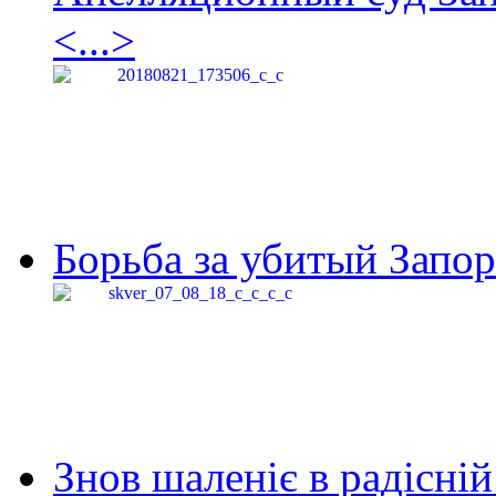
<...>
Борьба за убитый Запор
Знов шаленіє в радісній