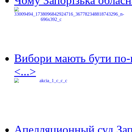
Чому Запорізька обласна
Вибори мають бути по-
<...>
Апелляционный суд Зап