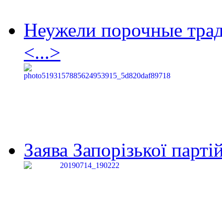
Неужели порочные тра
<...>
Заява Запорізької партій