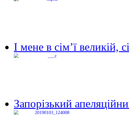
І мене в сім’ї великій, с
Запорізький апеляційний