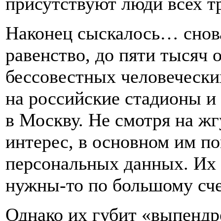
присутствуют люди всех т
Наконец сыскалось… снов
равенство, до пяти тысяч
бессовестных человечески
на российские стадионы и
в Москву. Не смотря на ж
интерес, в основном им по
персональных данных. Их н
нужны-то по большому сч
Однако их губит «выпендр