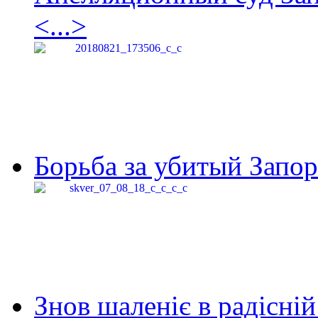
<...>
Борьба за убитый Запор
Знов шаленіє в радісній