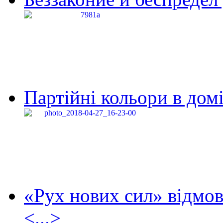
Партійні кольори в домі
«Рух нових сил» відмов
<...>