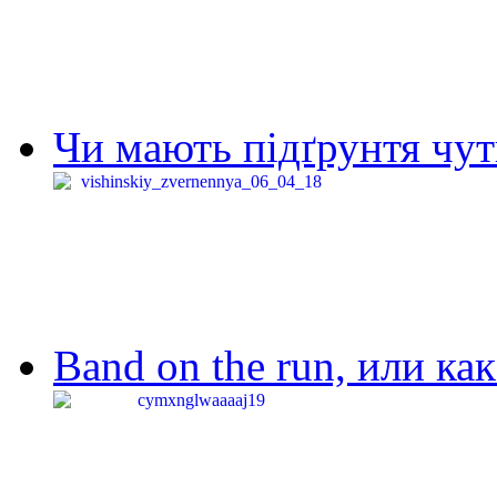
Чи мають підґрунтя чут
Band on the run, или ка