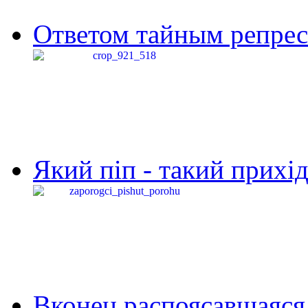
Ответом тайным репресс
Який піп - такий прихід,
Вконец распоясавшаяся 