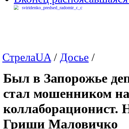
СтрелаUA
/
Досье
/
Был в Запорожье де
стал мошенником на
коллаборационист. 
Гриши Маловичко