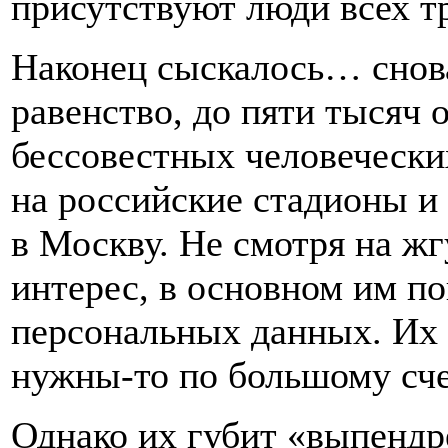
присутствуют люди всех т
Наконец сыскалось… снов
равенство, до пяти тысяч
бессовестных человечески
на российские стадионы и
в Москву. Не смотря на ж
интерес, в основном им по
персональных данных. Их н
нужны-то по большому сч
Однако их губит «выпендр