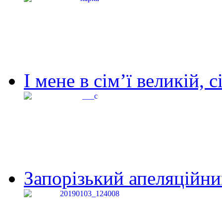
І мене в сім’ї великій, с
Запорізький апеляційний