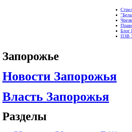
Стрел
"Бела
Чрез
Прав
Блог
ПЗВ 
Запорожье
Новости Запорожья
Власть Запорожья
Разделы