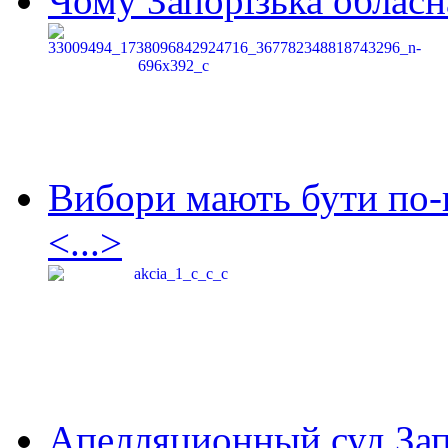
Чому Запорізька обласна
Вибори мають бути по-
<...>
Апелляционный суд Зап