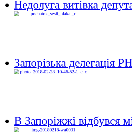
Недолуга витівка депута
Запорізька делегація Р
В Запоріжжі відбувся м