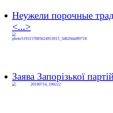
Неужели порочные тра
<...>
Заява Запорізької партій