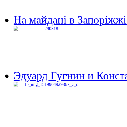
На майдані в Запоріжжі 
Эдуард Гугнин и Конста