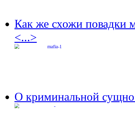
Как же схожи повадки 
<...>
О криминальной сущнос