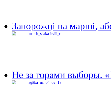
Запорожці на марші, аб
Не за горами выборы. «