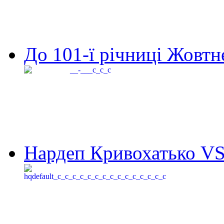
До 101-ї річниці Жовтне
Нардеп Кривохатько VS 