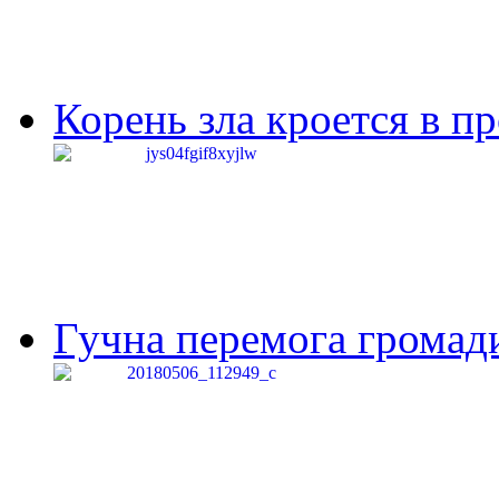
Корень зла кроется в п
Гучна перемога громади