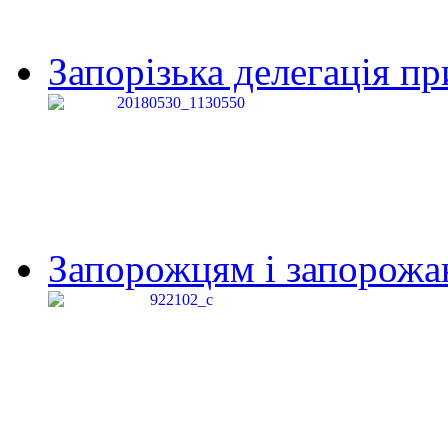
Запорізька делегація пр
Запорожцям і запорожанк