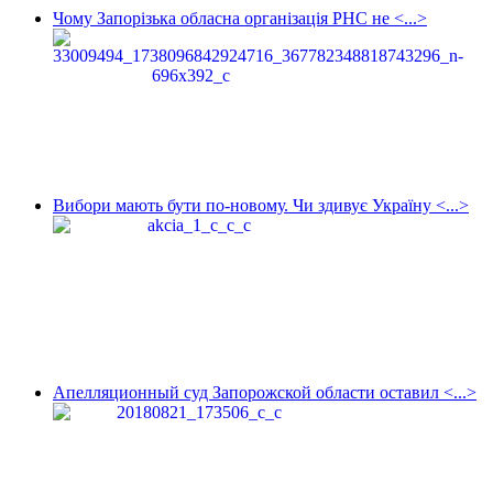
Чому Запорізька обласна організація РНС не <...>
Вибори мають бути по-новому. Чи здивує Україну <...>
Апелляционный суд Запорожской области оставил <...>