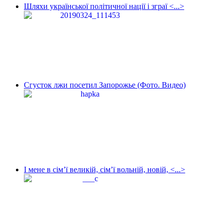
Шляхи української політичної нації і зграї <...>
Сгусток лжи посетил Запорожье (Фото. Видео)
І мене в сім’ї великій, сім’ї вольній, новій, <...>