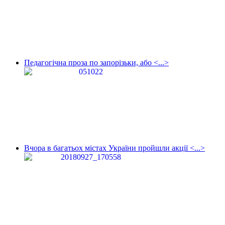
Педагогічна проза по запорізьки, або <...>
Вчора в багатьох містах України пройшли акції <...>