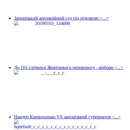
Запорізький апеляційний суд під підозрою <...>
До 101-ї річниці Жовтневого перевороту - вибори <...>
Нардеп Кривохатько VS запорізький губернатор <...>