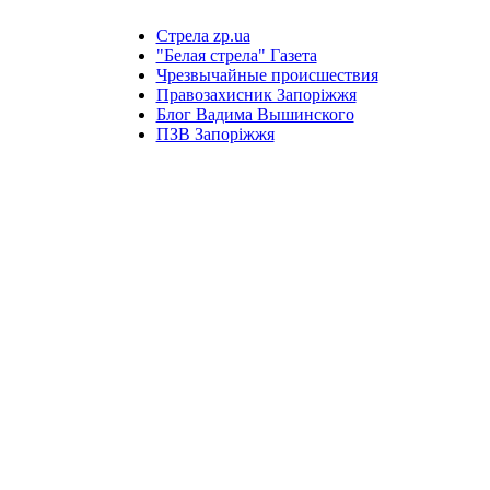
Стрела zp.ua
"Белая стрела" Газета
Чрезвычайные происшествия
Правозахисник Запоріжжя
Блог Вадима Вышинского
ПЗВ Запоріжжя