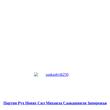
Партия Рух Нових Сил
Михаила Саакашвили
Запорожья