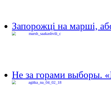
Запорожці на марші, аб
Не за горами выборы. «