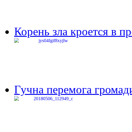
Корень зла кроется в п
Гучна перемога громади