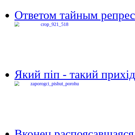
Ответом тайным репресс
Який піп - такий прихід,
Вконец распоясавшаяся 