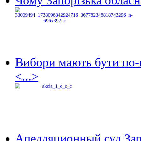
Чому Запорізька обласна
Вибори мають бути по-
<...>
Апелляционный суд Зап