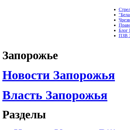
Стрел
"Бела
Чрез
Прав
Блог
ПЗВ 
Запорожье
Новости Запорожья
Власть Запорожья
Разделы