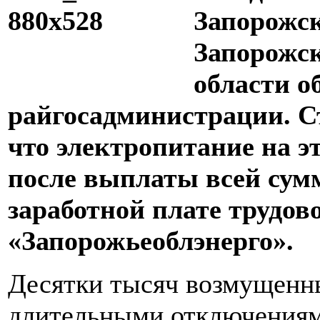
Запорожск
Запорожск
области о
райгосадминистрации. С
что электропитание на э
после выплаты всей сум
заработной плате трудов
«Запорожьеоблэнерго».
Десятки тысяч возмущенн
длительными отключениям