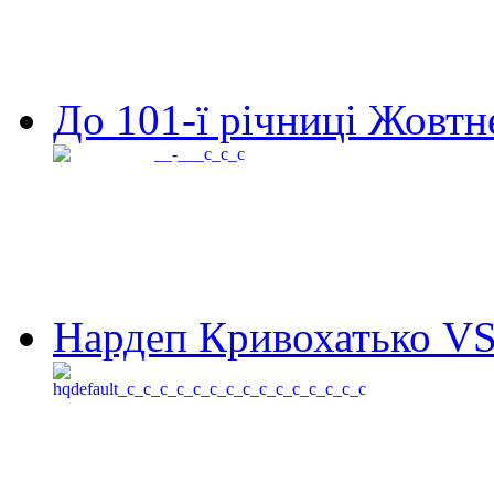
До 101-ї річниці Жовтне
Нардеп Кривохатько VS 