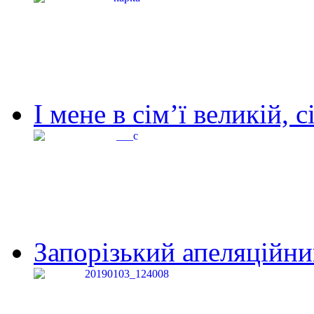
І мене в сім’ї великій, с
Запорізький апеляційний