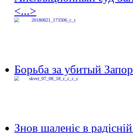
<...>
Борьба за убитый Запор
Знов шаленіє в радісній