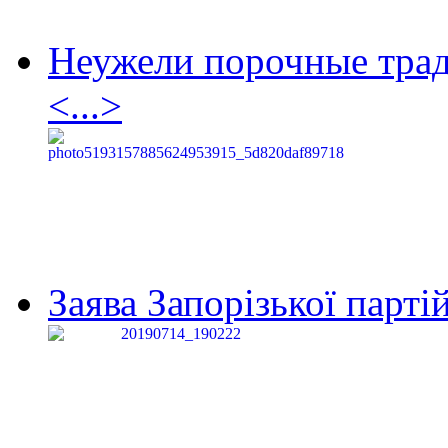
Неужели порочные тра
<...>
Заява Запорізької партій