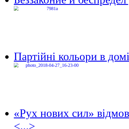
Партійні кольори в домі
«Рух нових сил» відмов
<...>