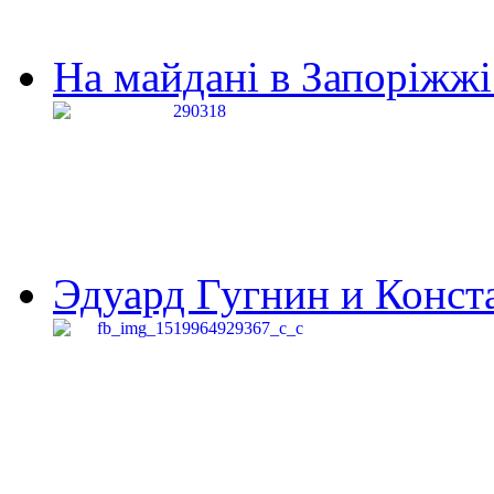
На майдані в Запоріжжі 
Эдуард Гугнин и Конста