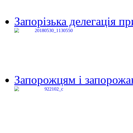
Запорізька делегація пр
Запорожцям і запорожанк