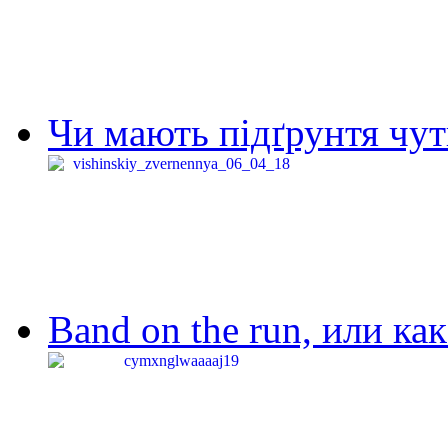
Чи мають підґрунтя чут
Band on the run, или ка