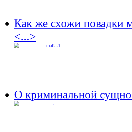
Как же схожи повадки 
<...>
О криминальной сущнос