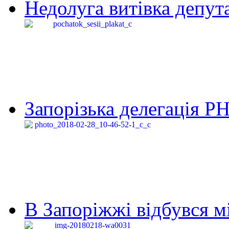
Недолуга витівка депута
Запорізька делегація Р
В Запоріжжі відбувся м