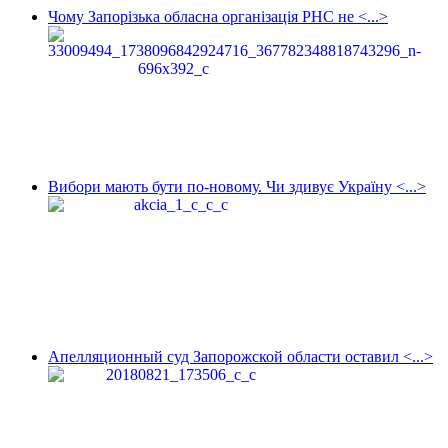
Чому Запорізька обласна організація РНС не <...>
Вибори мають бути по-новому. Чи здивує Україну <...>
Апелляционный суд Запорожской области оставил <...>