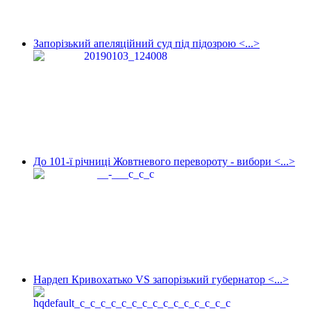
Запорізький апеляційний суд під підозрою <...>
До 101-ї річниці Жовтневого перевороту - вибори <...>
Нардеп Кривохатько VS запорізький губернатор <...>