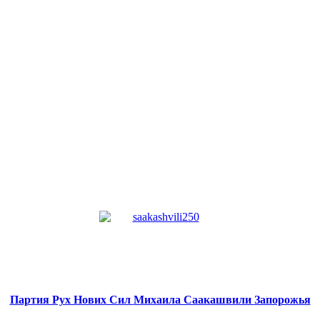
Партия Рух Нових Сил
Михаила Саакашвили
Запорожья