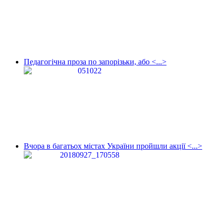
Педагогічна проза по запорізьки, або <...>
Вчора в багатьох містах України пройшли акції <...>