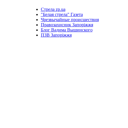
Стрела zp.ua
"Белая стрела" Газета
Чрезвычайные происшествия
Правозахисник Запоріжжя
Блог Вадима Вышинского
ПЗВ Запоріжжя