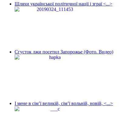
Шляхи української політичної нації і зграї <...>
Сгусток лжи посетил Запорожье (Фото. Видео)
І мене в сім’ї великій, сім’ї вольній, новій, <...>