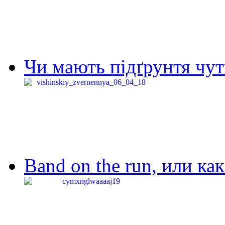
Чи мають підґрунтя чут
Band on the run, или ка