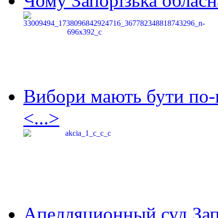
Чому Запорізька обласна
Вибори мають бути по-
<...>
Апелляционный суд Зап