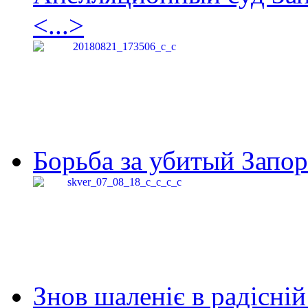
<...>
Борьба за убитый Запор
Знов шаленіє в радісній