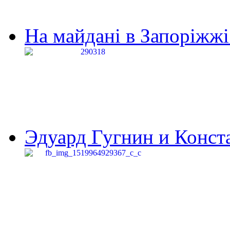
На майдані в Запоріжжі 
Эдуард Гугнин и Конста