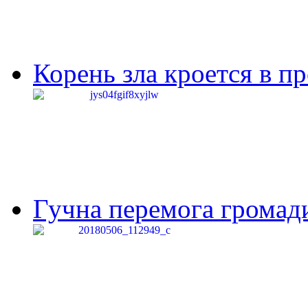
Корень зла кроется в п
Гучна перемога громади