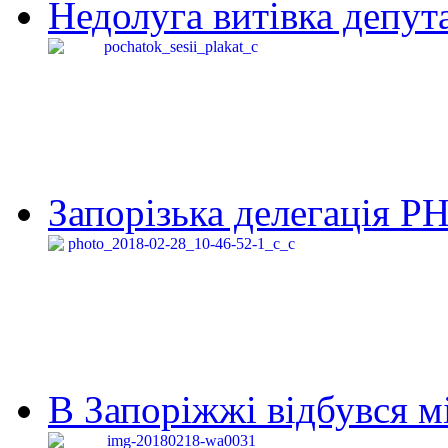
Недолуга витівка депута
Запорізька делегація Р
В Запоріжжі відбувся м