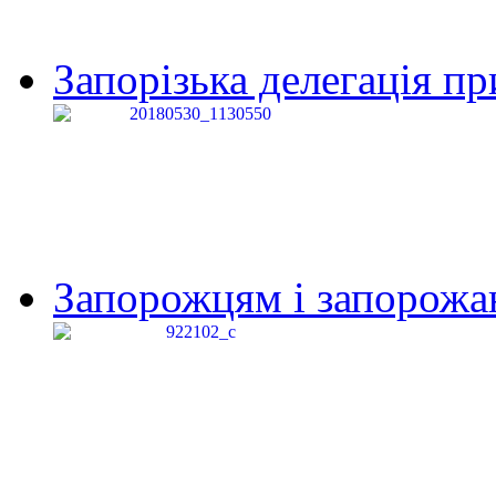
Запорізька делегація пр
Запорожцям і запорожанк