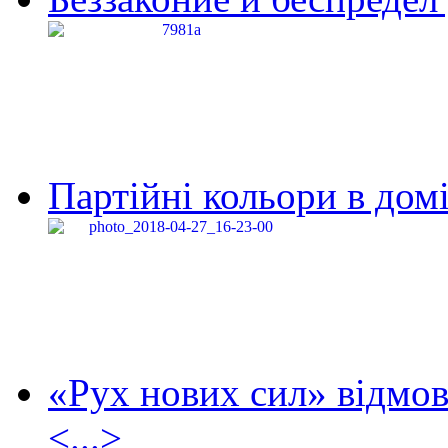
Партійні кольори в домі
«Рух нових сил» відмов
<...>