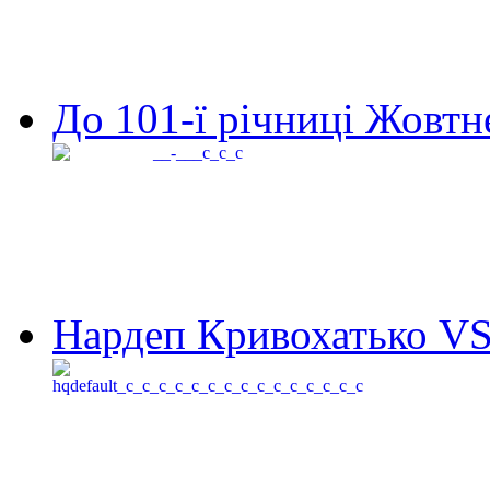
До 101-ї річниці Жовтне
Нардеп Кривохатько VS 