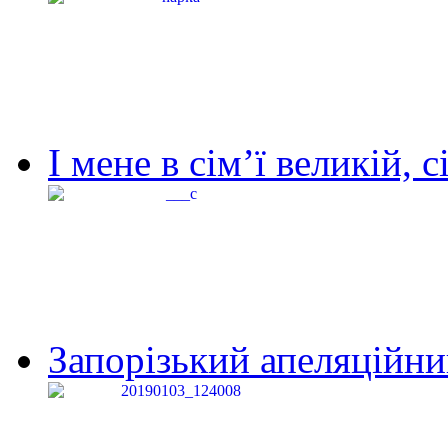
І мене в сім’ї великій, с
Запорізький апеляційний