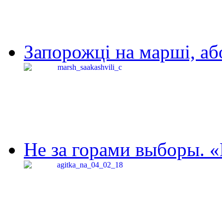
Запорожці на марші, аб
Не за горами выборы. «