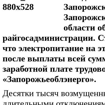
Запорожск
Запорожск
области о
райгосадминистрации. С
что электропитание на э
после выплаты всей сум
заработной плате трудов
«Запорожьеоблэнерго».
Десятки тысяч возмущенн
длительными отключениям