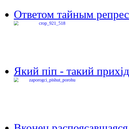
Ответом тайным репресс
Який піп - такий прихід,
Вконец распоясавшаяся 