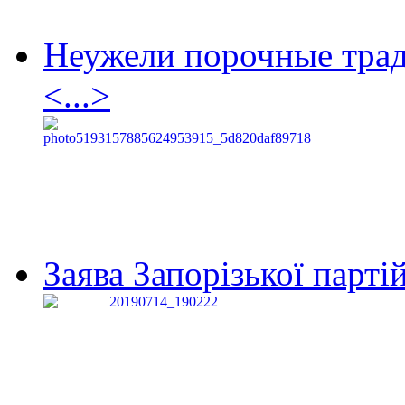
Неужели порочные тра
<...>
Заява Запорізької партій