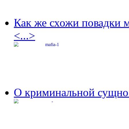
Как же схожи повадки 
<...>
О криминальной сущнос