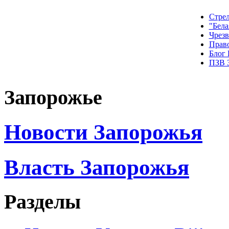
Стрел
"Бела
Чрез
Прав
Блог
ПЗВ 
Запорожье
Новости Запорожья
Власть Запорожья
Разделы