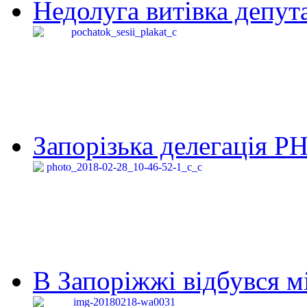
Недолуга витівка депута
Запорізька делегація Р
В Запоріжжі відбувся м