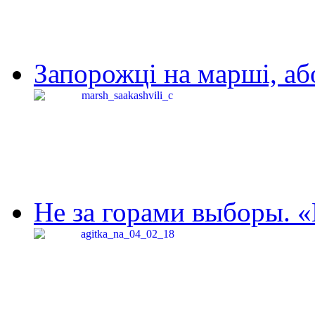
Запорожці на марші, аб
Не за горами выборы. «