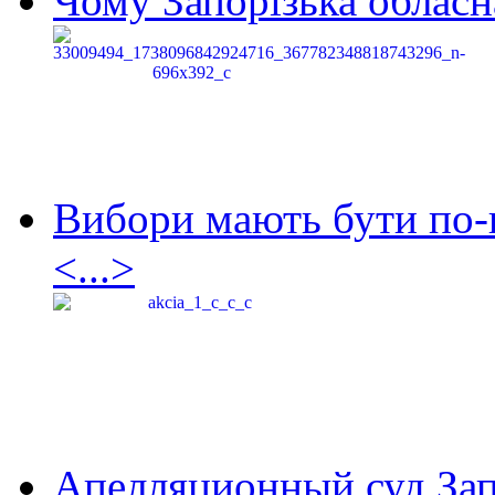
Чому Запорізька обласна
Вибори мають бути по-
<...>
Апелляционный суд Зап