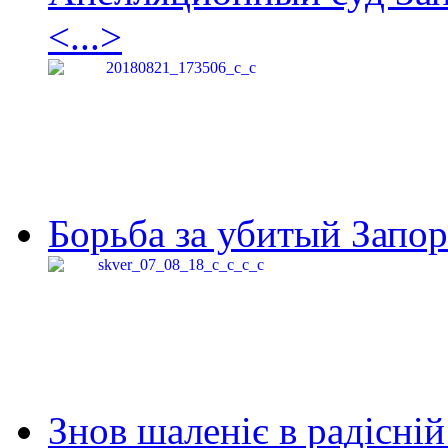
<...>
Борьба за убитый Запор
Знов шаленіє в радісній