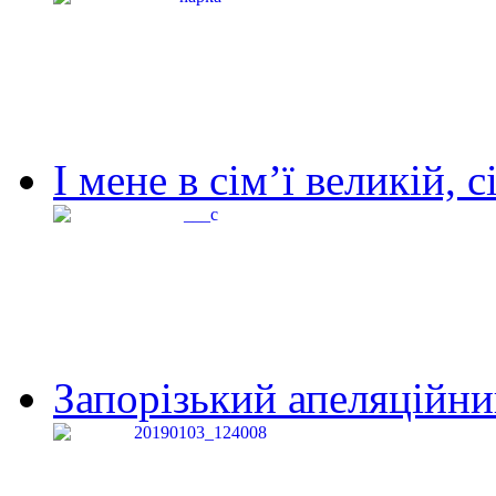
І мене в сім’ї великій, с
Запорізький апеляційний