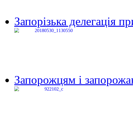
Запорізька делегація пр
Запорожцям і запорожанк