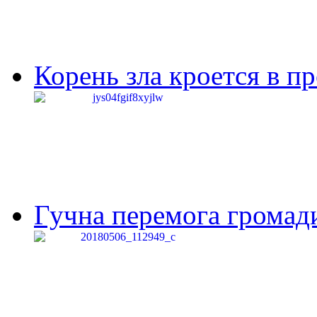
Корень зла кроется в п
Гучна перемога громади