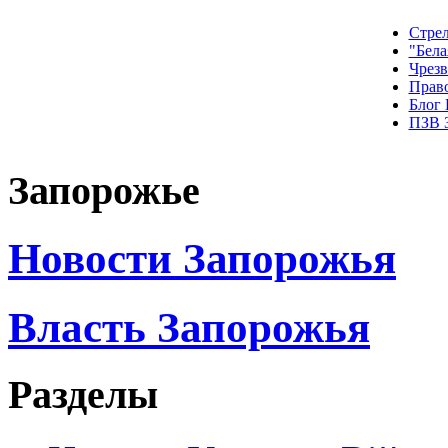
Стрел
"Бела
Чрез
Прав
Блог
ПЗВ 
Запорожье
Новости Запорожья
Власть Запорожья
Разделы