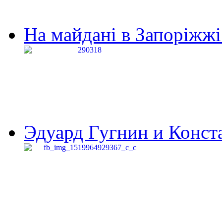
На майдані в Запоріжжі 
Эдуард Гугнин и Конста