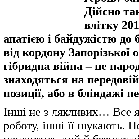
Дійсно т
влітку 20
апатією і байдужістю до 
від кордону Запорізької 
гібридна війна – не народ
знаходяться на передовій
позиції, або в бліндажі п
Інші не з лякливих… Все я
роботу, інші її шукають. П