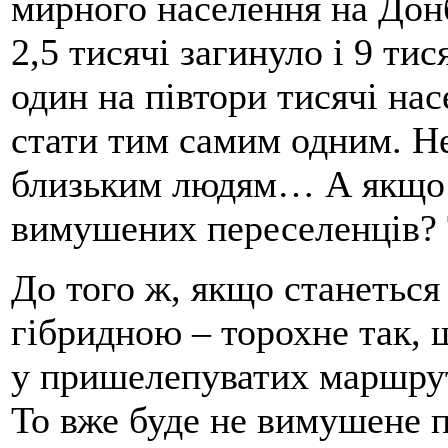
мирного населення на Донб
2,5 тисячі загинуло і 9 ти
один на півтори тисячі нас
стати тим самим одним. Не
близьким людям… А якщо 
вимушених переселенців? 
До того ж, якщо станеться 
гібридною – торохне так, 
у пришелепуватих маршрут
То вже буде не вимушене п