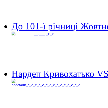
До 101-ї річниці Жовтне
Нардеп Кривохатько VS 