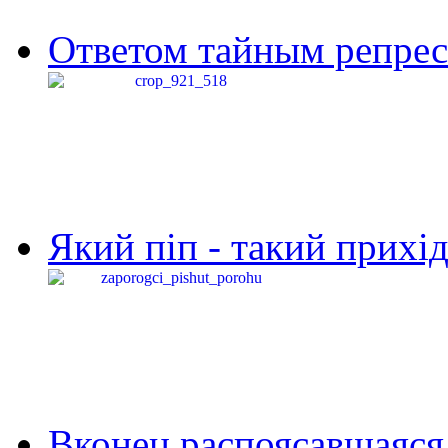
Ответом тайным репресс
Який піп - такий прихід,
Вконец распоясавшаяся 