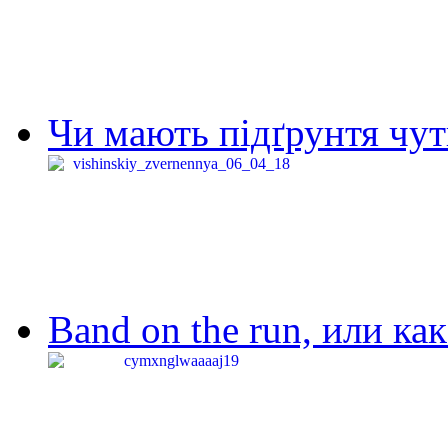
Чи мають підґрунтя чут
Band on the run, или ка