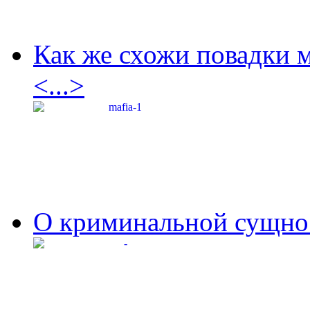
Как же схожи повадки 
<...>
О криминальной сущнос