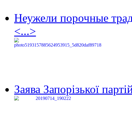
Неужели порочные тра
<...>
Заява Запорізької партій