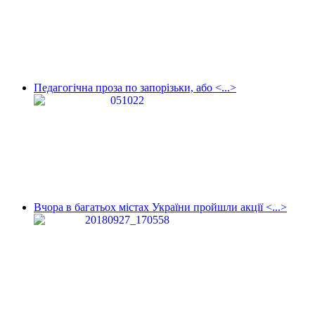
Педагогічна проза по запорізьки, або <...>
Вчора в багатьох містах України пройшли акції <...>