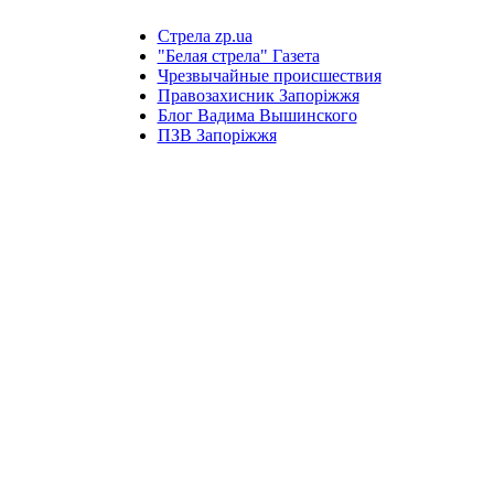
Стрела zp.ua
"Белая стрела" Газета
Чрезвычайные происшествия
Правозахисник Запоріжжя
Блог Вадима Вышинского
ПЗВ Запоріжжя