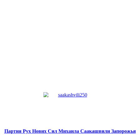
Партия Рух Нових Сил
Михаила Саакашвили
Запорожья