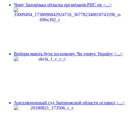
Чому Запорізька обласна організація РНС не <...>
Вибори мають бути по-новому. Чи здивує Україну <...>
Апелляционный суд Запорожской области оставил <...>