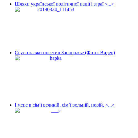
Шляхи української політичної нації і зграї <...>
Сгусток лжи посетил Запорожье (Фото. Видео)
І мене в сім’ї великій, сім’ї вольній, новій, <...>