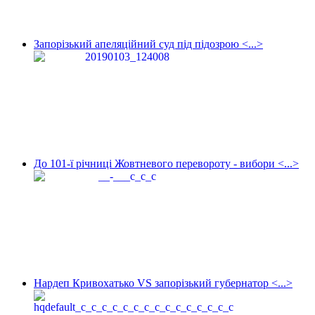
Запорізький апеляційний суд під підозрою <...>
До 101-ї річниці Жовтневого перевороту - вибори <...>
Нардеп Кривохатько VS запорізький губернатор <...>