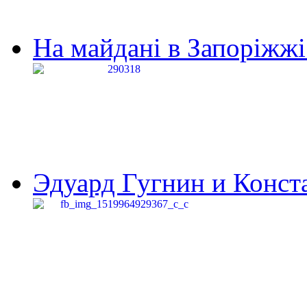
На майдані в Запоріжжі 
Эдуард Гугнин и Конста