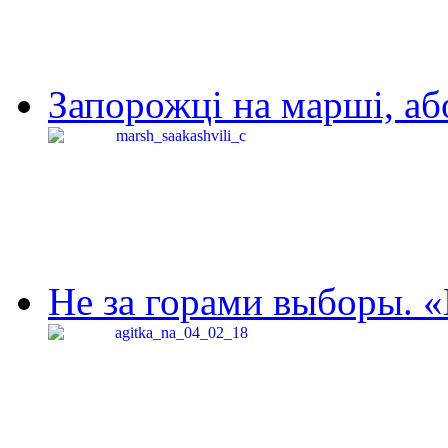
Запорожці на марші, аб
Не за горами выборы. «