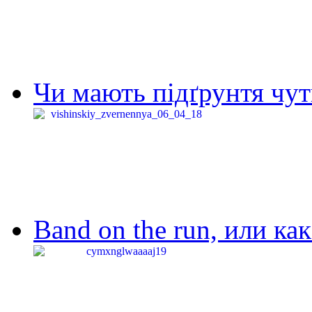
Чи мають підґрунтя чут
Band on the run, или ка