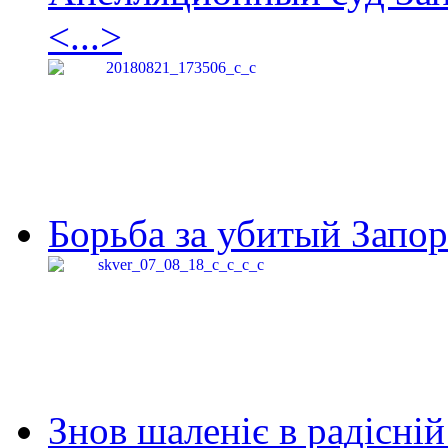
<...>
Борьба за убитый Запор
Знов шаленіє в радісній