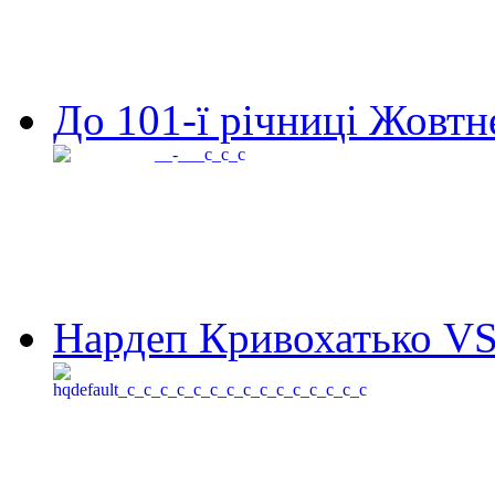
До 101-ї річниці Жовтне
Нардеп Кривохатько VS 