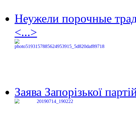
Неужели порочные тра
<...>
Заява Запорізької партій