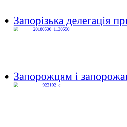
Запорізька делегація пр
Запорожцям і запорожанк