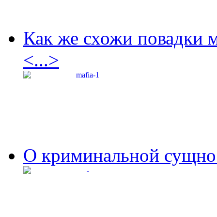
Как же схожи повадки 
<...>
О криминальной сущнос