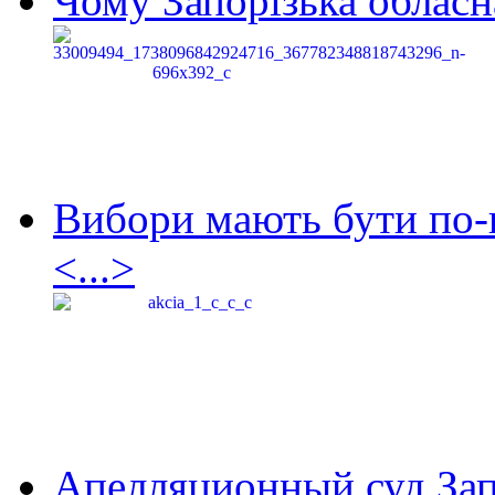
Чому Запорізька обласна
Вибори мають бути по-
<...>
Апелляционный суд Зап