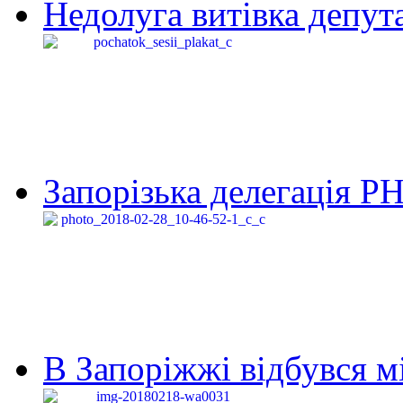
Недолуга витівка депута
Запорізька делегація Р
В Запоріжжі відбувся м