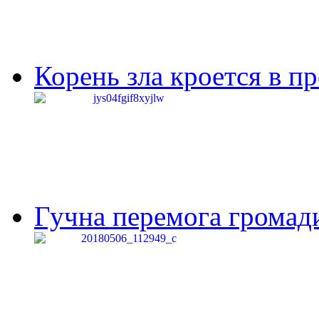
Корень зла кроется в п
Гучна перемога громади