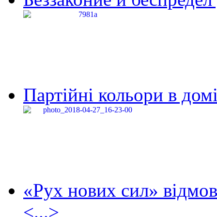
Партійні кольори в домі
«Рух нових сил» відмов
<...>