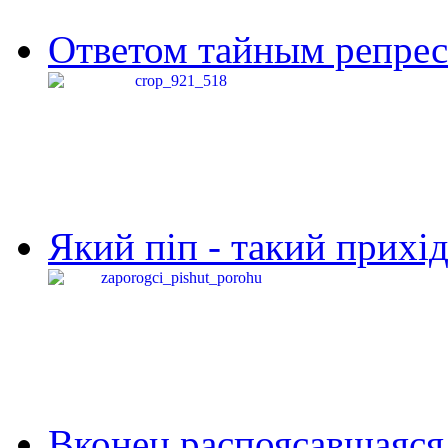
Ответом тайным репресс
Який піп - такий прихід,
Вконец распоясавшаяся 