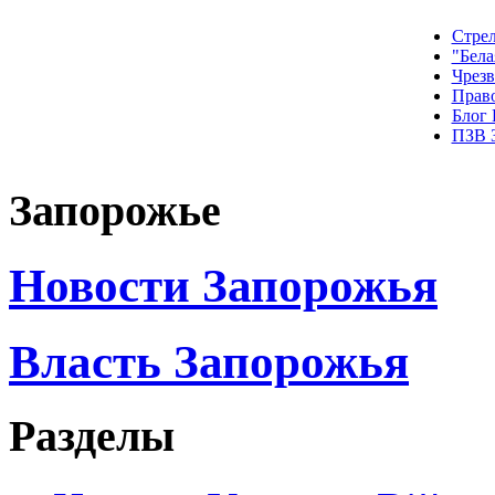
Стрел
"Бела
Чрез
Прав
Блог
ПЗВ 
Запорожье
Новости Запорожья
Власть Запорожья
Разделы