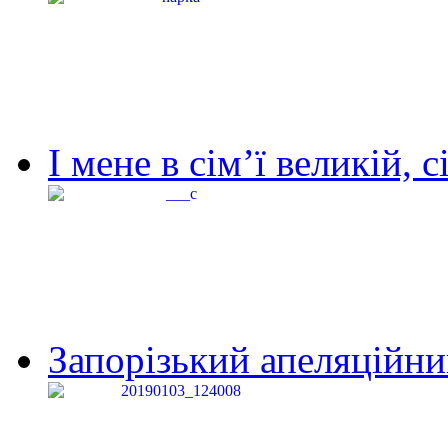
І мене в сім’ї великій, с
Запорізький апеляційний