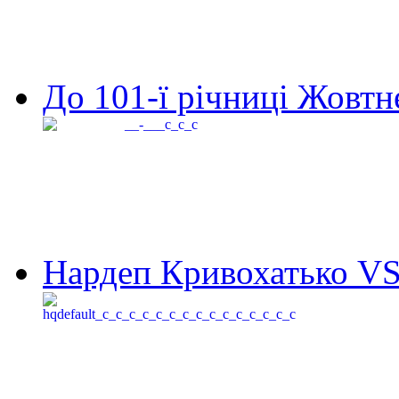
До 101-ї річниці Жовтне
Нардеп Кривохатько VS 