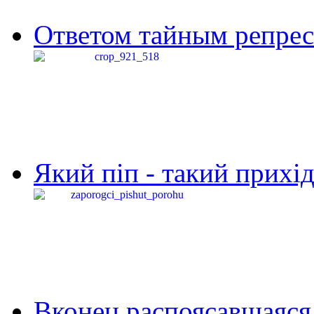
Ответом тайным репресс
Який піп - такий прихід,
Вконец распоясавшаяся 