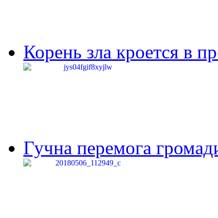
Корень зла кроется в п
Гучна перемога громади