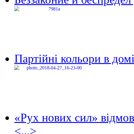
Партійні кольори в домі
«Рух нових сил» відмов
<...>