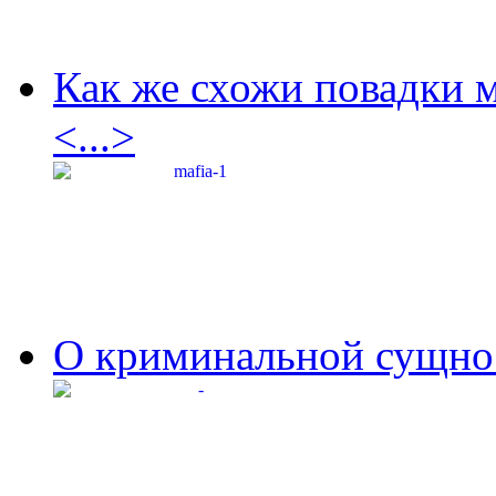
Как же схожи повадки 
<...>
О криминальной сущнос