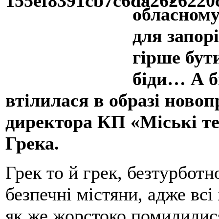
обласному
для запор
гірше бут
біди… А бі
втілилася в образі ново
директора КП «Міські т
Грека.
Грек то й грек, безтурбот
безпечні містяни, адже всі
як же жорстоко помилилися