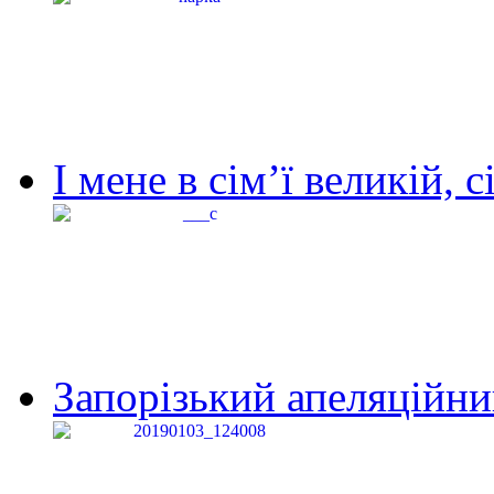
І мене в сім’ї великій, с
Запорізький апеляційний