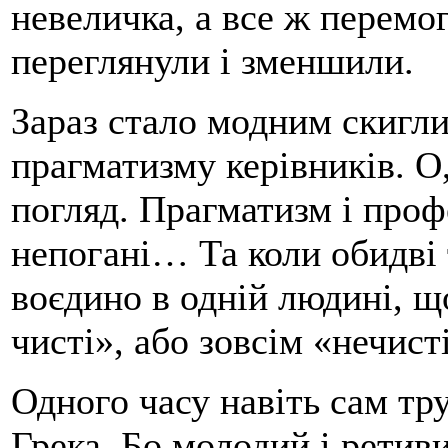
невеличка, а все ж перемо
переглянули і зменшили.
Зараз стало модним скигли
прагматизму керівників. 
погляд. Прагматизм і проф
непогані… Та коли обидві т
воєдино в одній людині, щ
чисті», або зовсім «нечисті
Одного часу навіть сам тр
Грека. Бо молодий і ретив