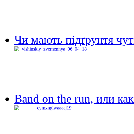
Чи мають підґрунтя чут
Band on the run, или ка