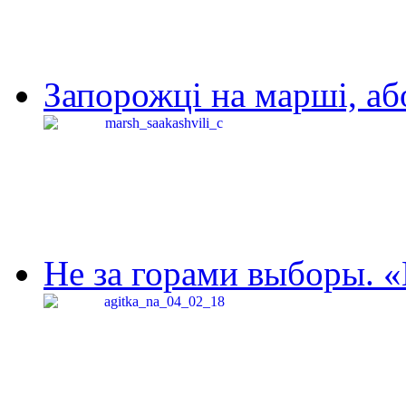
Запорожці на марші, аб
Не за горами выборы. «