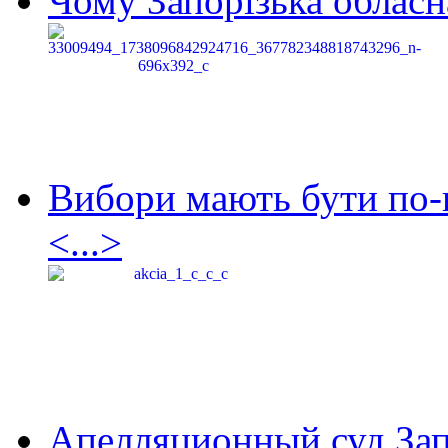
Чому Запорізька обласна
Вибори мають бути по-
<...>
Апелляционный суд Зап