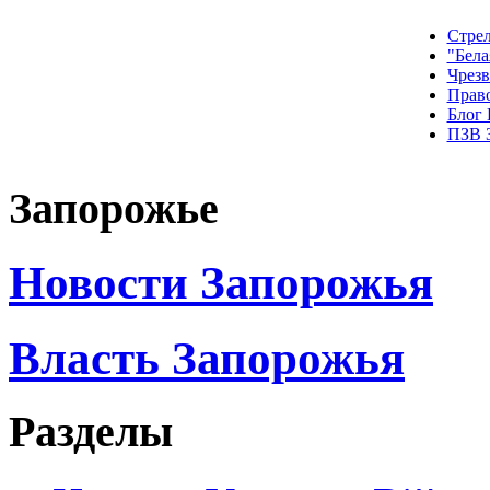
Стрел
"Бела
Чрез
Прав
Блог
ПЗВ 
Запорожье
Новости Запорожья
Власть Запорожья
Разделы