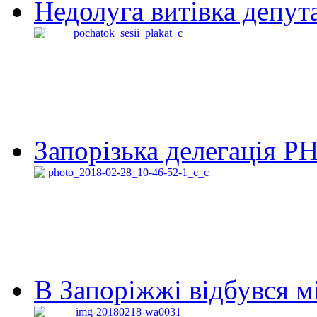
Недолуга витівка депута
Запорізька делегація Р
В Запоріжжі відбувся м