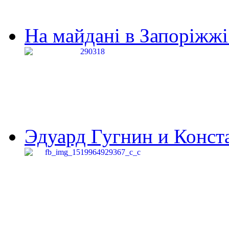
На майдані в Запоріжжі 
Эдуард Гугнин и Конста