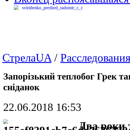
СтрелаUA
/
Расследовани
Запорізький теплобог Грек та
сніданок
22.06.2018 16:53
Два роки 