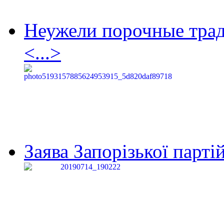
Неужели порочные тра
<...>
Заява Запорізької партій