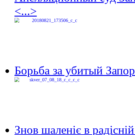
<...>
Борьба за убитый Запор
Знов шаленіє в радісній