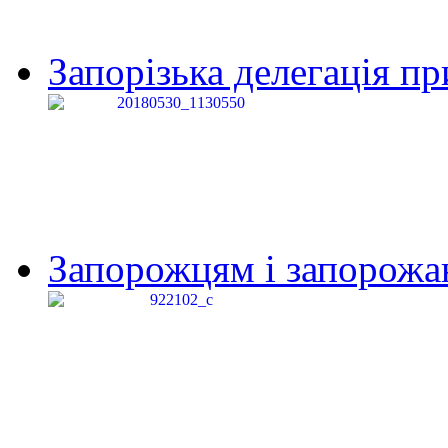
Запорізька делегація пр
Запорожцям і запорожанк