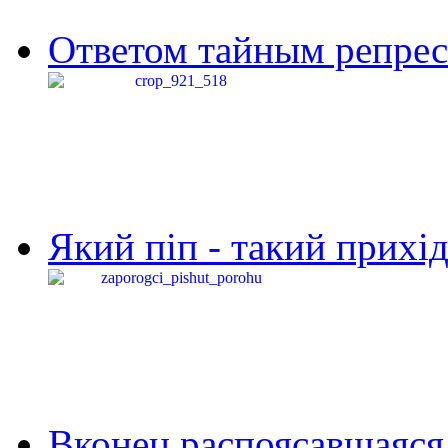
Ответом тайным репресс
Який піп - такий прихід,
Вконец распоясавшаяся 