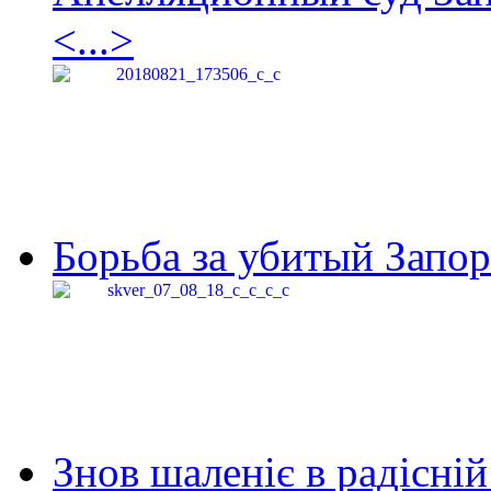
<...>
Борьба за убитый Запор
Знов шаленіє в радісній