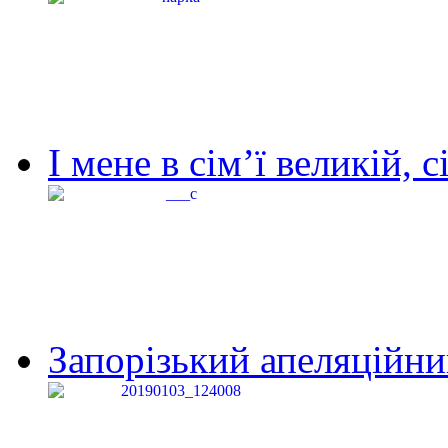
І мене в сім’ї великій, с
Запорізький апеляційний