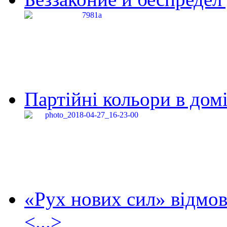
Партійні кольори в домі
«Рух нових сил» відмов
<...>