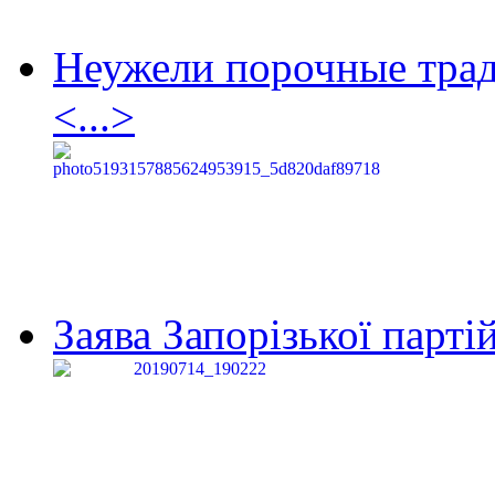
Неужели порочные тра
<...>
Заява Запорізької партій