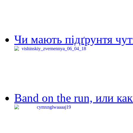
Чи мають підґрунтя чут
Band on the run, или ка