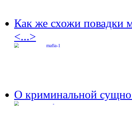
Как же схожи повадки 
<...>
О криминальной сущнос