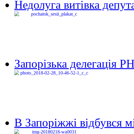
Недолуга витівка депута
Запорізька делегація Р
В Запоріжжі відбувся м