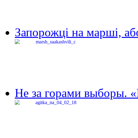
Запорожці на марші, аб
Не за горами выборы. «