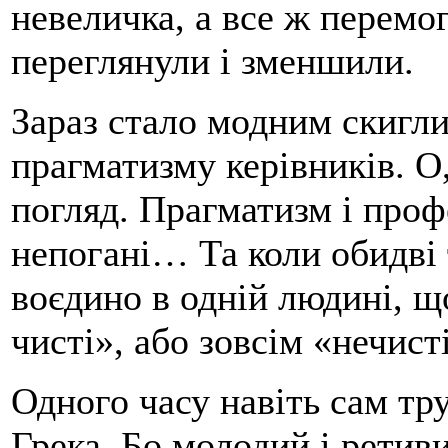
невеличка, а все ж перемо
переглянули і зменшили.
Зараз стало модним скигли
прагматизму керівників. 
погляд. Прагматизм і проф
непогані… Та коли обидві т
воєдино в одній людині, щ
чисті», або зовсім «нечисті
Одного часу навіть сам тр
Грека. Бо молодий і ретив