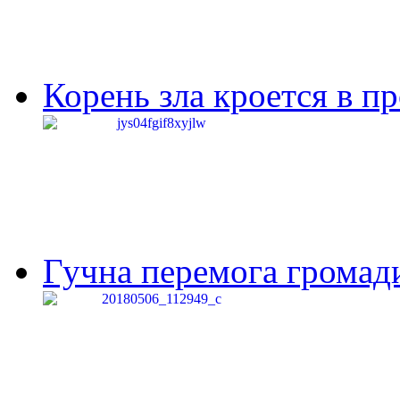
Корень зла кроется в п
Гучна перемога громади