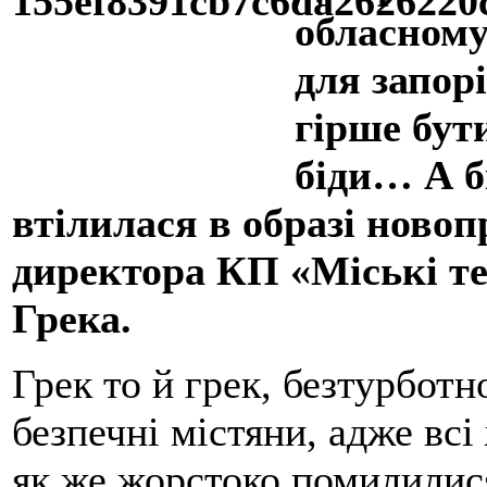
обласному
для запор
гірше бут
біди… А бі
втілилася в образі ново
директора КП «Міські т
Грека.
Грек то й грек, безтурбот
безпечні містяни, адже всі
як же жорстоко помилилися