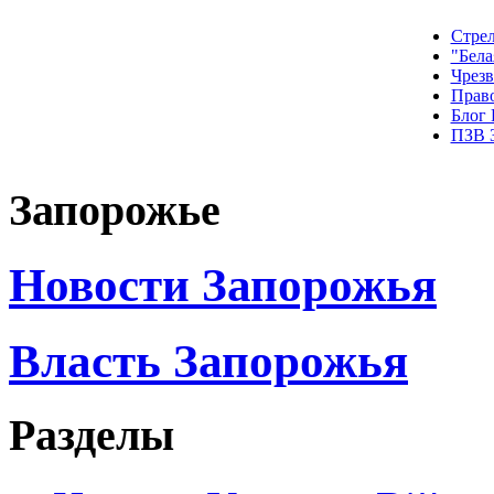
Стрел
"Бела
Чрез
Прав
Блог
ПЗВ 
Запорожье
Новости Запорожья
Власть Запорожья
Разделы