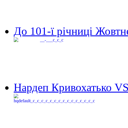
До 101-ї річниці Жовтне
Нардеп Кривохатько VS 