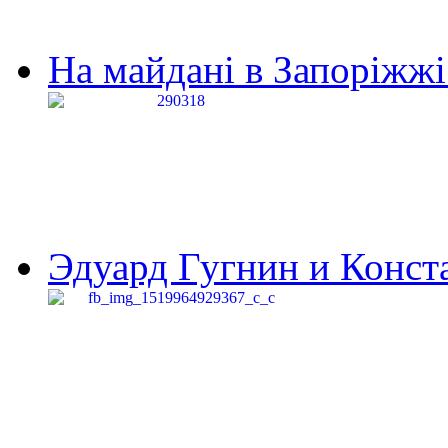
На майдані в Запоріжжі 
Эдуард Гугнин и Конста