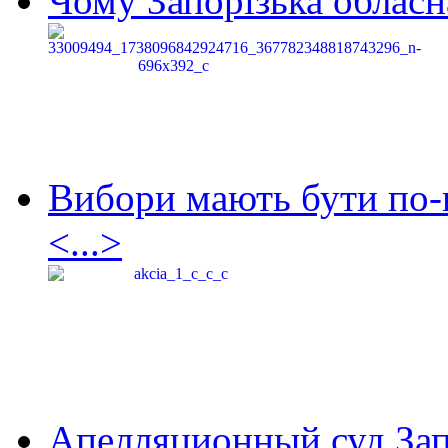
Чому Запорізька обласна
Вибори мають бути по-
<...>
Апелляционный суд Зап