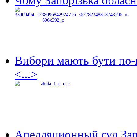
Чому Запорізька обласна
Вибори мають бути по-
<...>
Апелляционный суд Зап