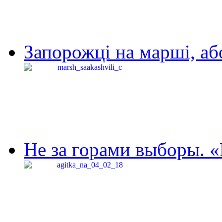
Запорожці на марші, аб
Не за горами выборы. «