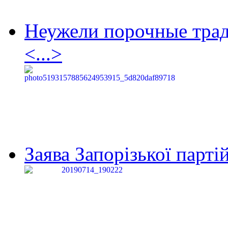
Неужели порочные тра
<...>
Заява Запорізької партій