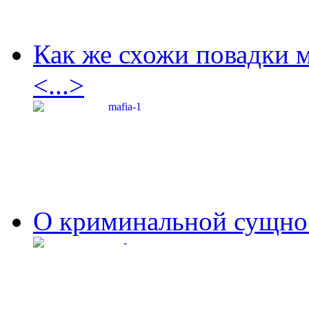
Как же схожи повадки 
<...>
О криминальной сущнос