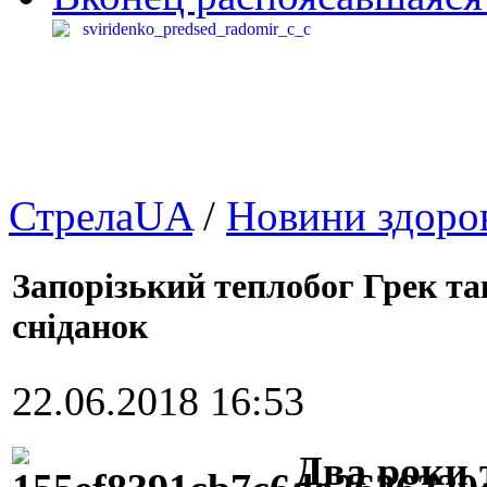
СтрелаUA
/
Новини здоров
Запорізький теплобог Грек та
сніданок
22.06.2018 16:53
Два роки 