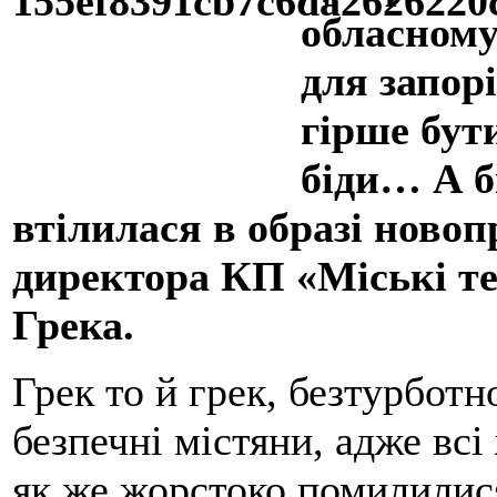
обласному
для запор
гірше бут
біди… А бі
втілилася в образі ново
директора КП «Міські т
Грека.
Грек то й грек, безтурбот
безпечні містяни, адже всі
як же жорстоко помилилися