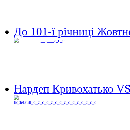
До 101-ї річниці Жовтне
Нардеп Кривохатько VS 