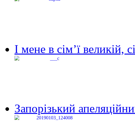
І мене в сім’ї великій, с
Запорізький апеляційний