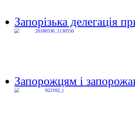
Запорізька делегація пр
Запорожцям і запорожанк