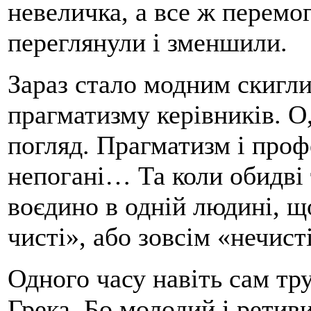
невеличка, а все ж перемо
переглянули і зменшили.
Зараз стало модним скигли
прагматизму керівників. 
погляд. Прагматизм і проф
непогані… Та коли обидві т
воєдино в одній людині, щ
чисті», або зовсім «нечисті
Одного часу навіть сам тр
Грека. Бо молодий і ретив