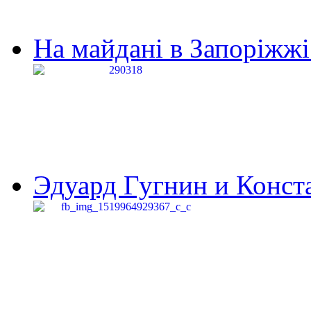
На майдані в Запоріжжі 
Эдуард Гугнин и Конста