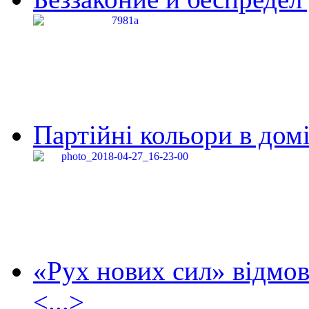
Партійні кольори в домі
«Рух нових сил» відмов
<...>