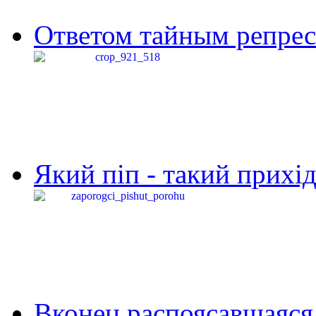
Ответом тайным репресс
Який піп - такий прихід,
Вконец распоясавшаяся 