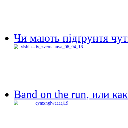
Чи мають підґрунтя чут
Band on the run, или ка