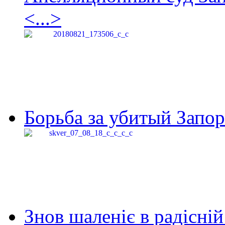
<...>
Борьба за убитый Запор
Знов шаленіє в радісній