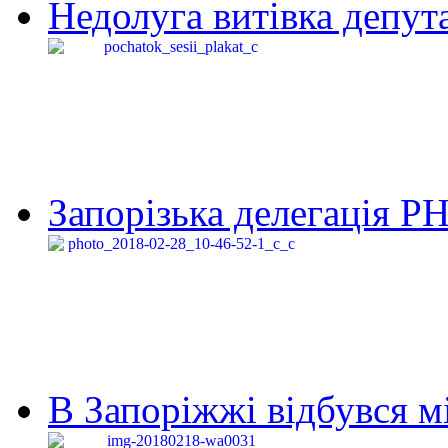
Недолуга витівка депута
Запорізька делегація Р
В Запоріжжі відбувся м