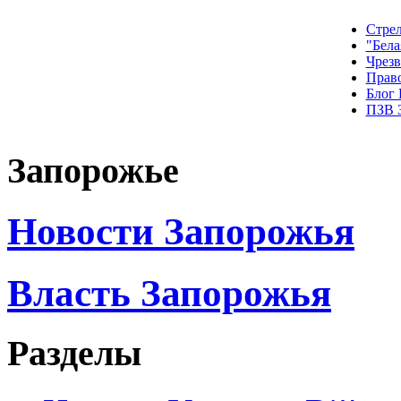
Стрел
"Бела
Чрез
Прав
Блог
ПЗВ 
Запорожье
Новости Запорожья
Власть Запорожья
Разделы