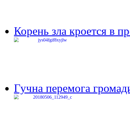
Корень зла кроется в п
Гучна перемога громади