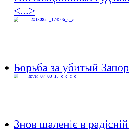
<...>
Борьба за убитый Запор
Знов шаленіє в радісній