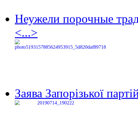
Неужели порочные тра
<...>
Заява Запорізької партій