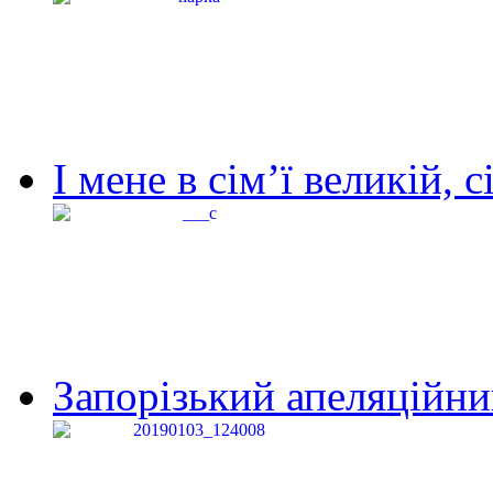
І мене в сім’ї великій, с
Запорізький апеляційний