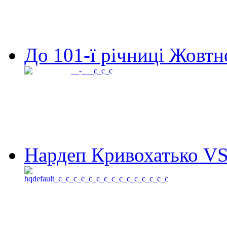
До 101-ї річниці Жовтне
Нардеп Кривохатько VS 