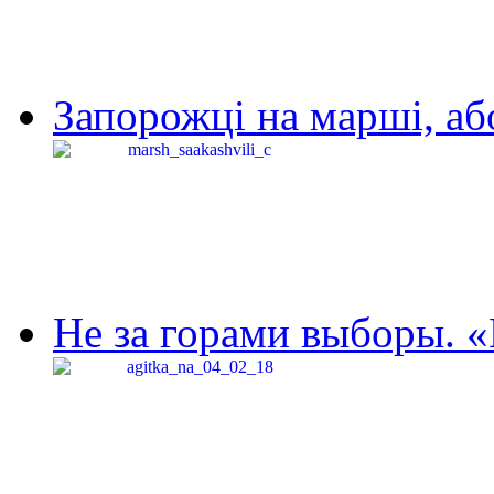
Запорожці на марші, аб
Не за горами выборы. «