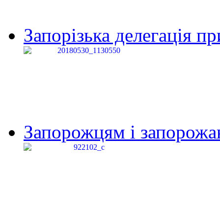
Запорізька делегація пр
Запорожцям і запорожанк