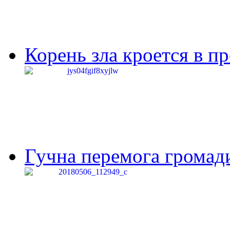
Корень зла кроется в п
Гучна перемога громади