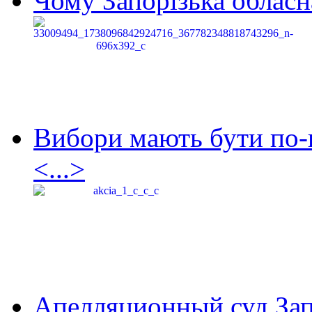
Чому Запорізька обласна
Вибори мають бути по-
<...>
Апелляционный суд Зап