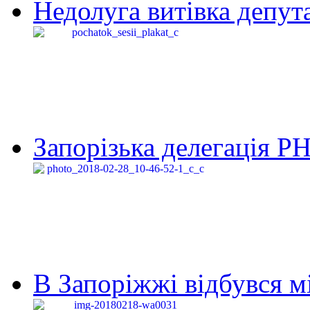
Недолуга витівка депута
Запорізька делегація Р
В Запоріжжі відбувся м