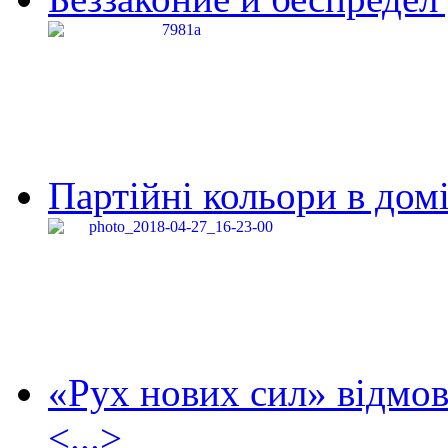
Партійні кольори в домі
«Рух нових сил» відмов
<...>