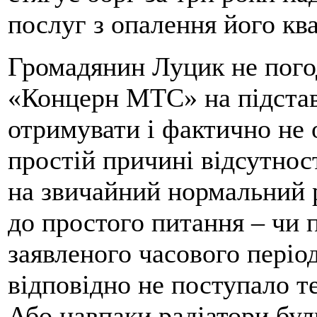
послуг з опалення його кв
Громадянин Луцик не пог
«Концерн МТС» на підставі
отримувати і фактично не 
простій причині відсутност
на звичайний нормальний р
до простого питання – чи п
заявленого часового період
відповідно не поступало те
Або навпаки радіатори були