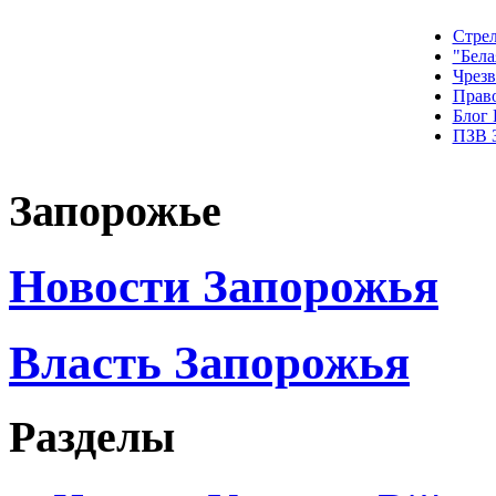
Стрел
"Бела
Чрез
Прав
Блог
ПЗВ 
Запорожье
Новости Запорожья
Власть Запорожья
Разделы