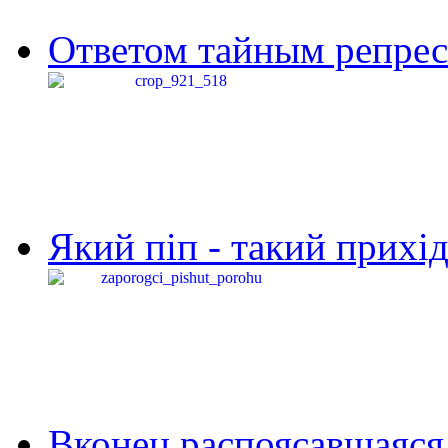
Ответом тайным репресс
Який піп - такий прихід,
Вконец распоясавшаяся 