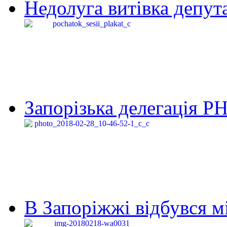
Недолуга витівка депута
Запорізька делегація Р
В Запоріжжі відбувся м