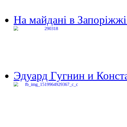
На майдані в Запоріжжі 
Эдуард Гугнин и Конста