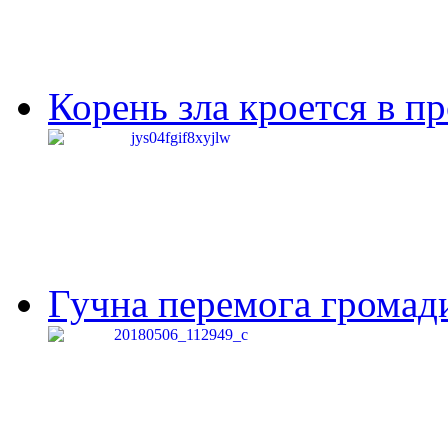
Корень зла кроется в п
Гучна перемога громади