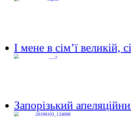
І мене в сім’ї великій, с
Запорізький апеляційний