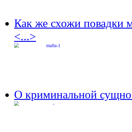
Как же схожи повадки 
<...>
О криминальной сущнос