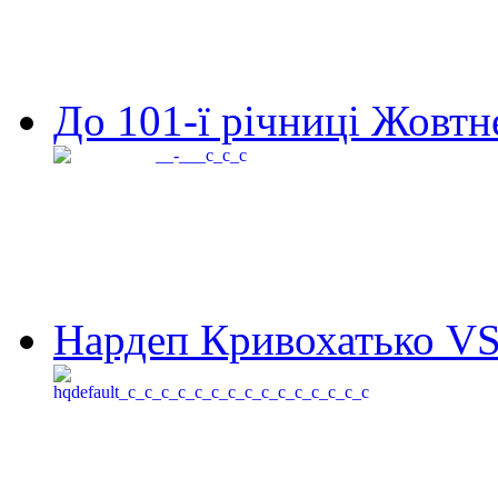
До 101-ї річниці Жовтне
Нардеп Кривохатько VS 