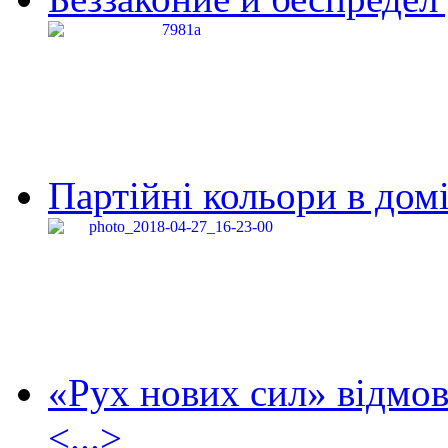
Партійні кольори в домі
«Рух нових сил» відмов
<...>