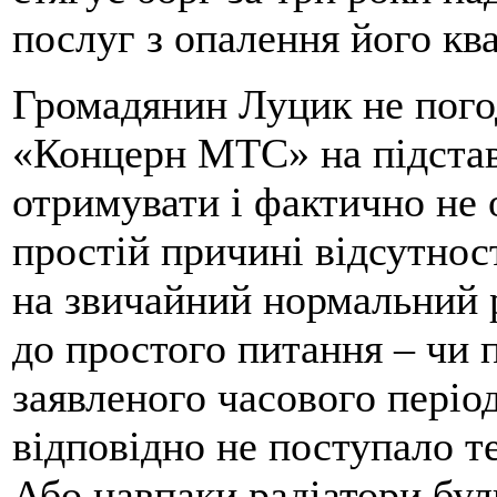
послуг з опалення його кв
Громадянин Луцик не пог
«Концерн МТС» на підставі
отримувати і фактично не 
простій причині відсутност
на звичайний нормальний р
до простого питання – чи п
заявленого часового період
відповідно не поступало те
Або навпаки радіатори були