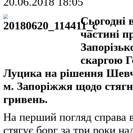
20.06.2018 18:05
Сьогодні 
частині п
Запорізьк
скаргою 
Луцика на рішення Шевч
м. Запоріжжя щодо стягн
гривень.
На перший погляд справа 
стягує борг за три роки н