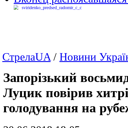
СтрелаUA
/
Новини Украї
Запорізький восьмид
Луцик повірив хитрі
голодування на рубеж