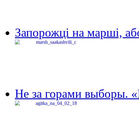
Запорожці на марші, аб
Не за горами выборы. «