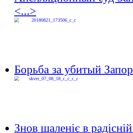
<...>
Борьба за убитый Запор
Знов шаленіє в радісній