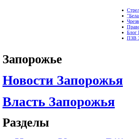
Стрел
"Бела
Чрез
Прав
Блог
ПЗВ 
Запорожье
Новости Запорожья
Власть Запорожья
Разделы