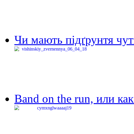
Чи мають підґрунтя чут
Band on the run, или ка