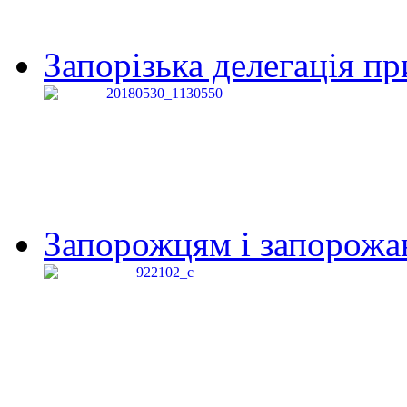
Запорізька делегація пр
Запорожцям і запорожанк