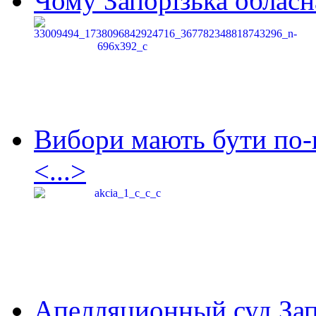
Чому Запорізька обласна
Вибори мають бути по-
<...>
Апелляционный суд Зап