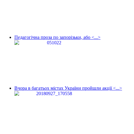
Педагогічна проза по запорізьки, або <...>
Вчора в багатьох містах України пройшли акції <...>