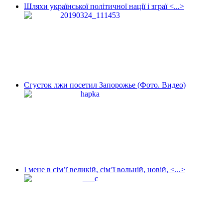
Шляхи української політичної нації і зграї <...>
Сгусток лжи посетил Запорожье (Фото. Видео)
І мене в сім’ї великій, сім’ї вольній, новій, <...>