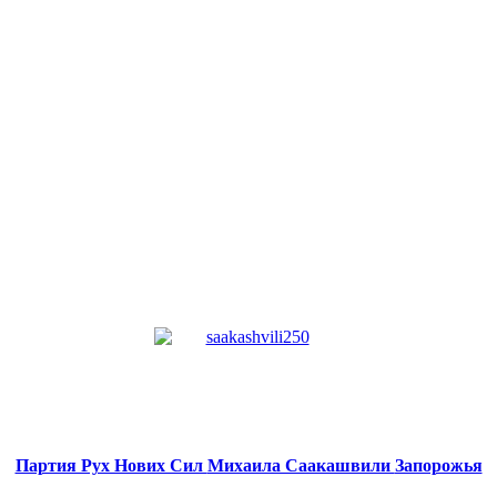
Партия Рух Нових Сил
Михаила Саакашвили
Запорожья