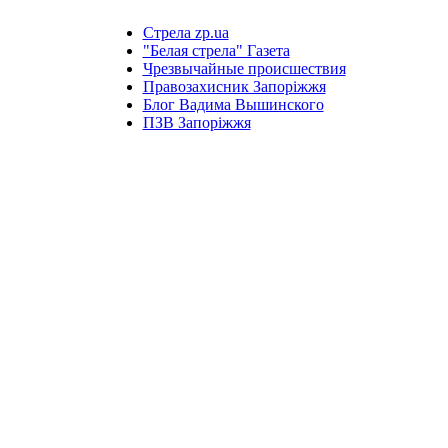
Стрела zp.ua
"Белая стрела" Газета
Чрезвычайные происшествия
Правозахисник Запоріжжя
Блог Вадима Вышинского
ПЗВ Запоріжжя