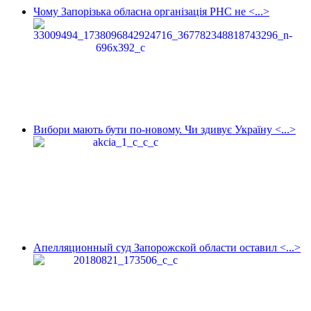
Чому Запорізька обласна організація РНС не <...>
Вибори мають бути по-новому. Чи здивує Україну <...>
Апелляционный суд Запорожской области оставил <...>