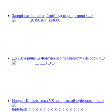
Запорізький апеляційний суд під підозрою <...>
До 101-ї річниці Жовтневого перевороту - вибори <...>
Нардеп Кривохатько VS запорізький губернатор <...>