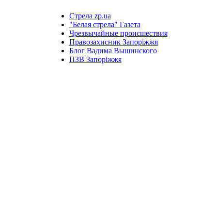
Стрела zp.ua
"Белая стрела" Газета
Чрезвычайные происшествия
Правозахисник Запоріжжя
Блог Вадима Вышинского
ПЗВ Запоріжжя