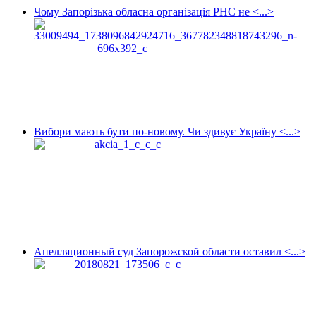
Чому Запорізька обласна організація РНС не <...>
Вибори мають бути по-новому. Чи здивує Україну <...>
Апелляционный суд Запорожской области оставил <...>