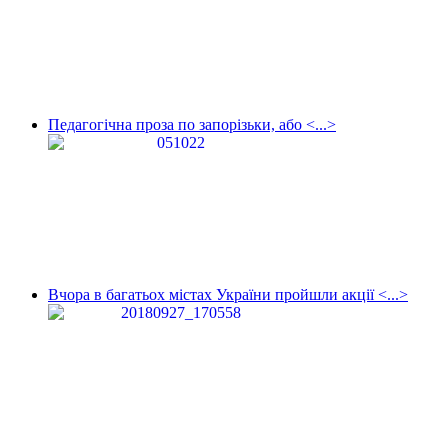
Педагогічна проза по запорізьки, або <...>
Вчора в багатьох містах України пройшли акції <...>