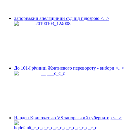
Запорізький апеляційний суд під підозрою <...>
До 101-ї річниці Жовтневого перевороту - вибори <...>
Нардеп Кривохатько VS запорізький губернатор <...>