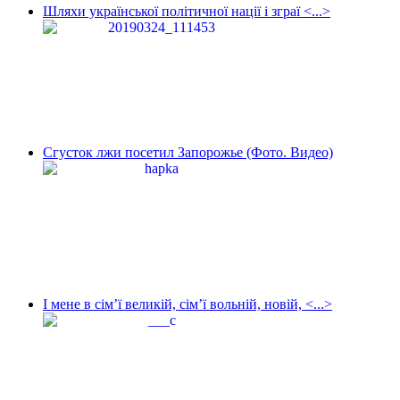
Шляхи української політичної нації і зграї <...>
Сгусток лжи посетил Запорожье (Фото. Видео)
І мене в сім’ї великій, сім’ї вольній, новій, <...>