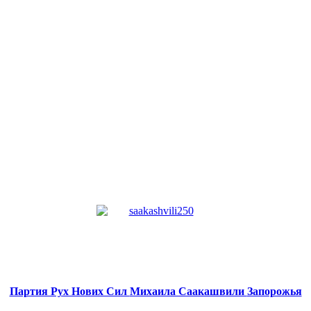
Партия Рух Нових Сил
Михаила Саакашвили
Запорожья