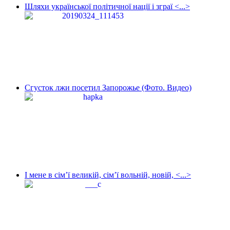
Шляхи української політичної нації і зграї <...>
Сгусток лжи посетил Запорожье (Фото. Видео)
І мене в сім’ї великій, сім’ї вольній, новій, <...>