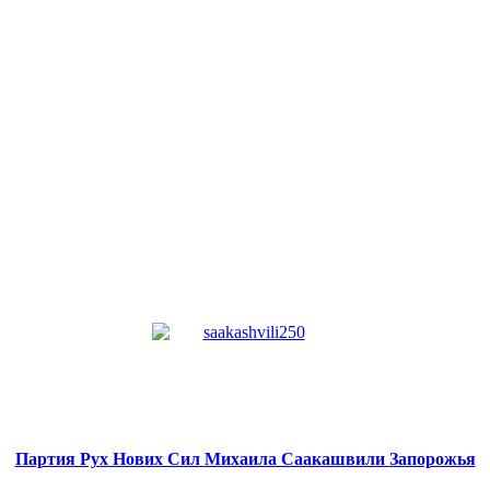
Партия Рух Нових Сил
Михаила Саакашвили
Запорожья