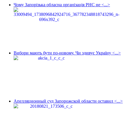
Чому Запорізька обласна організація РНС не <...>
Вибори мають бути по-новому. Чи здивує Україну <...>
Апелляционный суд Запорожской области оставил <...>