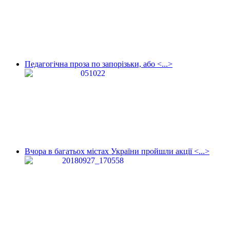
Педагогічна проза по запорізьки, або <...>
Вчора в багатьох містах України пройшли акції <...>