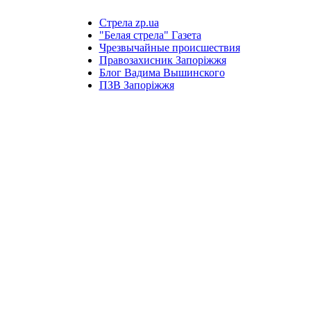
Стрела zp.ua
"Белая стрела" Газета
Чрезвычайные происшествия
Правозахисник Запоріжжя
Блог Вадима Вышинского
ПЗВ Запоріжжя