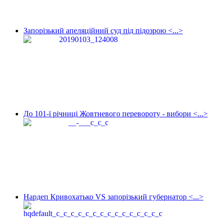
Запорізький апеляційний суд під підозрою <...>
До 101-ї річниці Жовтневого перевороту - вибори <...>
Нардеп Кривохатько VS запорізький губернатор <...>