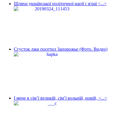
Шляхи української політичної нації і зграї <...>
Сгусток лжи посетил Запорожье (Фото. Видео)
І мене в сім’ї великій, сім’ї вольній, новій, <...>