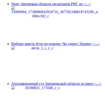
Чому Запорізька обласна організація РНС не <...>
Вибори мають бути по-новому. Чи здивує Україну <...>
Апелляционный суд Запорожской области оставил <...>