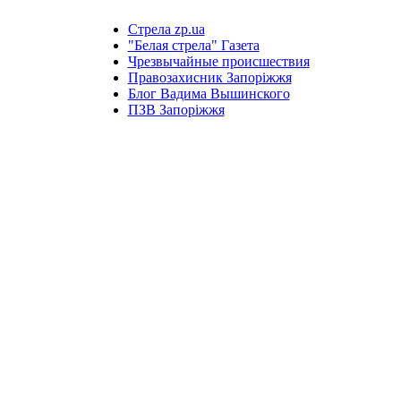
Стрела zp.ua
"Белая стрела" Газета
Чрезвычайные происшествия
Правозахисник Запоріжжя
Блог Вадима Вышинского
ПЗВ Запоріжжя