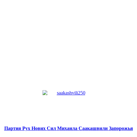
Партия Рух Нових Сил
Михаила Саакашвили
Запорожья