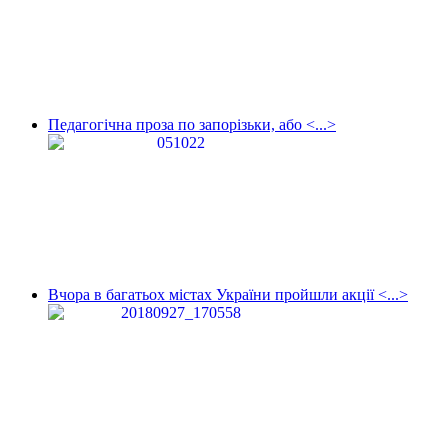
Педагогічна проза по запорізьки, або <...>
Вчора в багатьох містах України пройшли акції <...>