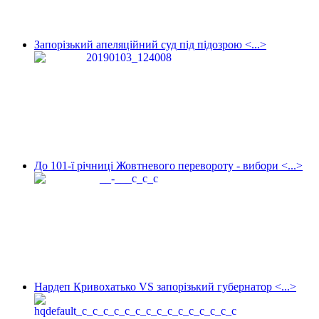
Запорізький апеляційний суд під підозрою <...>
До 101-ї річниці Жовтневого перевороту - вибори <...>
Нардеп Кривохатько VS запорізький губернатор <...>