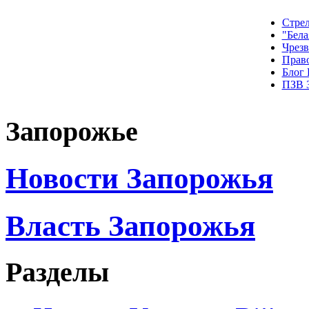
Стрел
"Бела
Чрез
Прав
Блог
ПЗВ 
Запорожье
Новости Запорожья
Власть Запорожья
Разделы