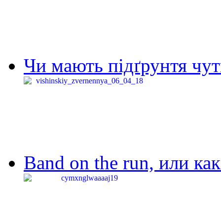
Чи мають підґрунтя чут
Band on the run, или ка