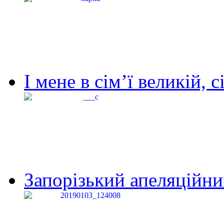
І мене в сім’ї великій, с
Запорізький апеляційний