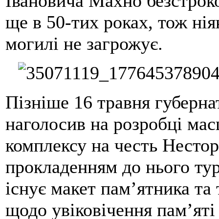
Івановича Махно безстроко
ще в 50-тих роках, тож нія
могилі не загрожує.
Пізніше 16 травня губерн
наголосив на розробці ма
комплексу на честь Нестор
прокладенням до нього ту
існує макет пам’ятника та 
щодо увіковічення пам’яті