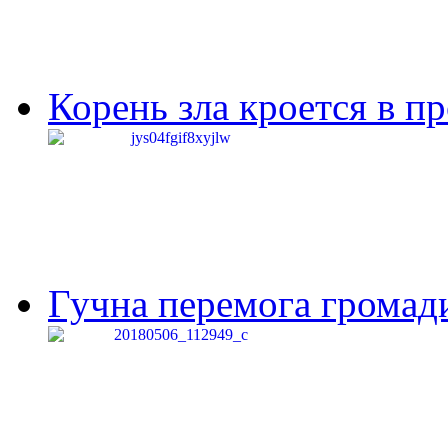
Корень зла кроется в п
Гучна перемога громади