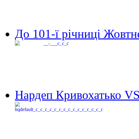
До 101-ї річниці Жовтне
Нардеп Кривохатько VS 