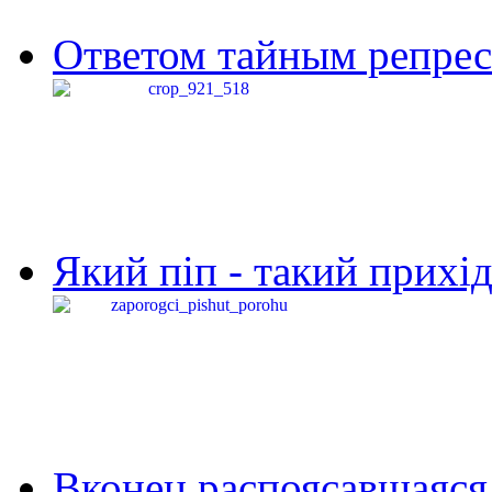
Ответом тайным репресс
Який піп - такий прихід,
Вконец распоясавшаяся 