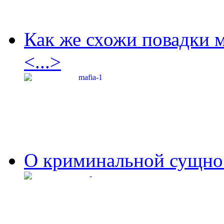
Как же схожи повадки 
<...>
О криминальной сущнос