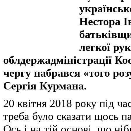
українськ
Нестора І
батьківщи
легкої ру
облдержадміністрації Ко
чергу набрався «того роз
Сергія Курмана.
20 квітня 2018 року під ча
треба було сказати щось па
Ось і на тій основі, що ні