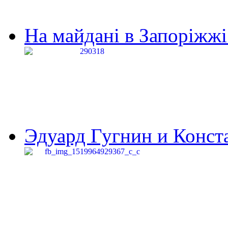
На майдані в Запоріжжі 
Эдуард Гугнин и Конста