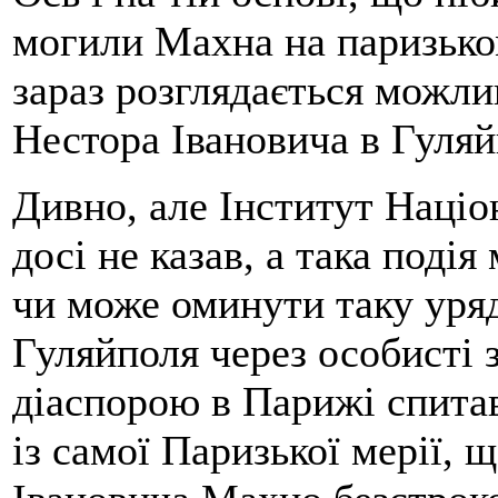
могили Махна на паризько
зараз розглядається можли
Нестора Івановича в Гуляй
Дивно, але Інститут Націон
досі не казав, а така поді
чи може оминути таку уряд
Гуляйполя через особисті з
діаспорою в Парижі спитав
із самої Паризької мерії, 