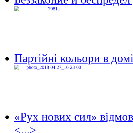
Партійні кольори в домі
«Рух нових сил» відмов
<...>