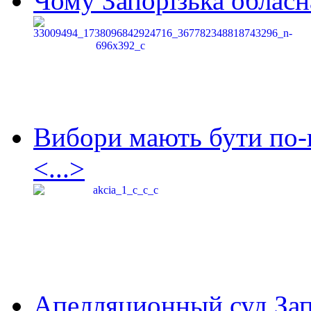
Чому Запорізька обласна
Вибори мають бути по-
<...>
Апелляционный суд Зап