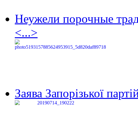
Неужели порочные тра
<...>
Заява Запорізької партій