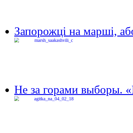
Запорожці на марші, аб
Не за горами выборы. «