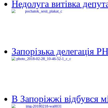
Недолуга витівка депута
Запорізька делегація Р
В Запоріжжі відбувся м