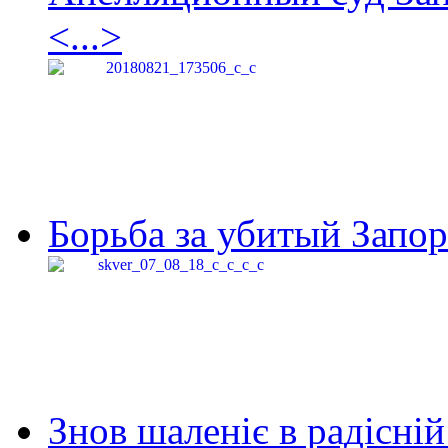
<...>
Борьба за убитый Запор
Знов шаленіє в радісній