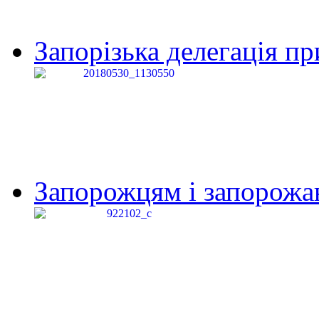
Запорізька делегація пр
Запорожцям і запорожанк