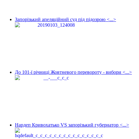
Запорізький апеляційний суд під підозрою <...>
До 101-ї річниці Жовтневого перевороту - вибори <...>
Нардеп Кривохатько VS запорізький губернатор <...>