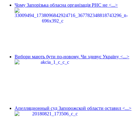
Чому Запорізька обласна організація РНС не <...>
Вибори мають бути по-новому. Чи здивує Україну <...>
Апелляционный суд Запорожской области оставил <...>