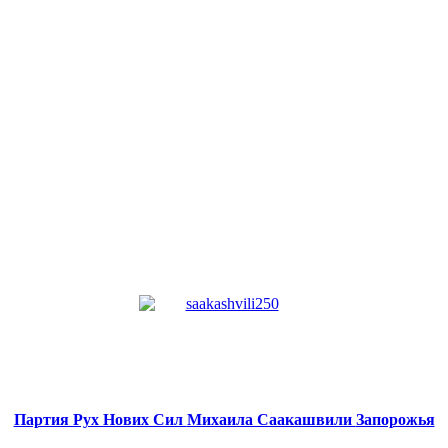
Партия Рух Нових Сил
Михаила Саакашвили
Запорожья