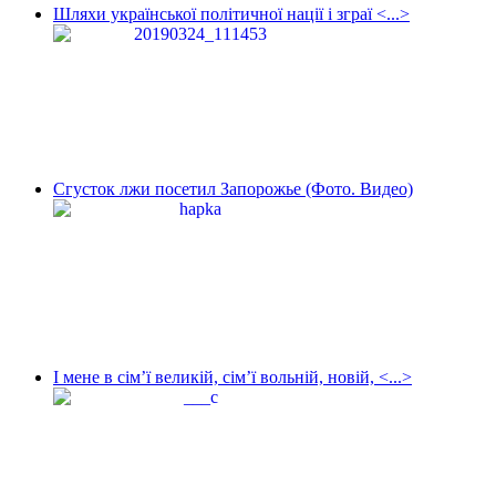
Шляхи української політичної нації і зграї <...>
Сгусток лжи посетил Запорожье (Фото. Видео)
І мене в сім’ї великій, сім’ї вольній, новій, <...>