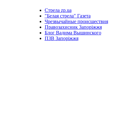
Стрела zp.ua
"Белая стрела" Газета
Чрезвычайные происшествия
Правозахисник Запоріжжя
Блог Вадима Вышинского
ПЗВ Запоріжжя