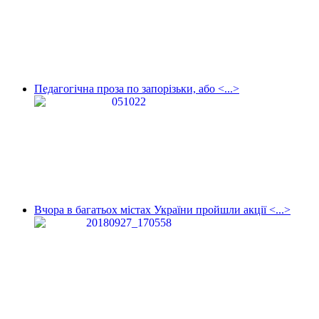
Педагогічна проза по запорізьки, або <...>
Вчора в багатьох містах України пройшли акції <...>