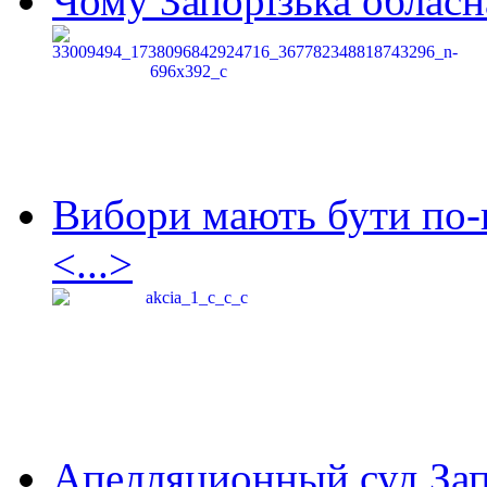
Чому Запорізька обласна
Вибори мають бути по-
<...>
Апелляционный суд Зап