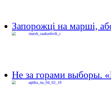
Запорожці на марші, аб
Не за горами выборы. «