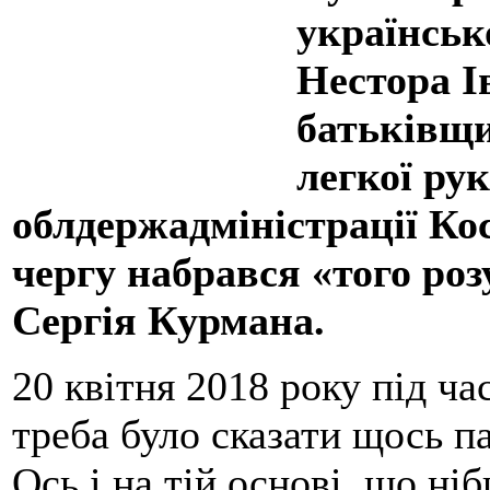
українськ
Нестора І
батьківщи
легкої ру
облдержадміністрації Ко
чергу набрався «того роз
Сергія Курмана.
20 квітня 2018 року під ча
треба було сказати щось па
Ось і на тій основі, що ні