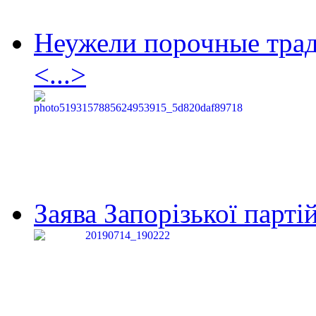
Неужели порочные тра
<...>
Заява Запорізької партій