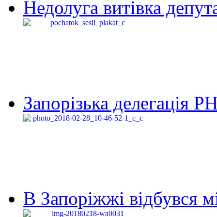
Недолуга витівка депута
Запорізька делегація Р
В Запоріжжі відбувся м