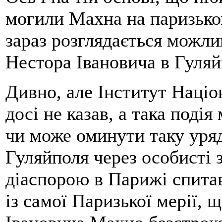
могили Махна на паризько
зараз розглядається можли
Нестора Івановича в Гуляй
Дивно, але Інститут Націон
досі не казав, а така поді
чи може оминути таку уряд
Гуляйполя через особисті з
діаспорою в Парижі спитав
із самої Паризької мерії, 