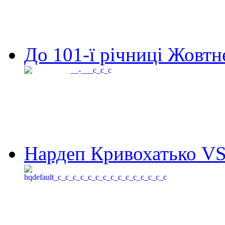
До 101-ї річниці Жовтне
Нардеп Кривохатько VS 