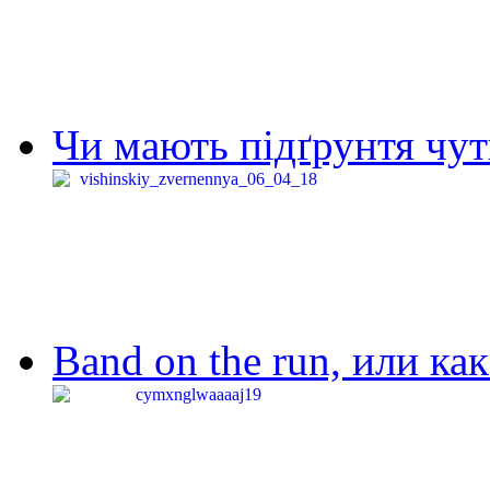
Чи мають підґрунтя чут
Band on the run, или ка