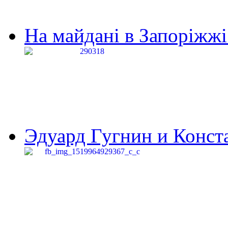
На майдані в Запоріжжі 
Эдуард Гугнин и Конста