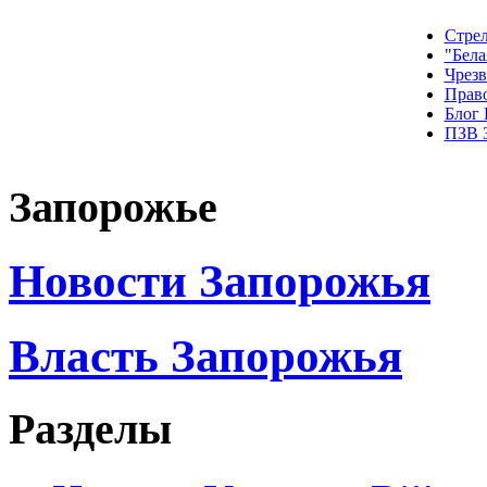
Стрел
"Бела
Чрез
Прав
Блог
ПЗВ 
Запорожье
Новости Запорожья
Власть Запорожья
Разделы