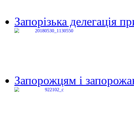
Запорізька делегація пр
Запорожцям і запорожанк