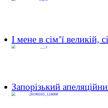
І мене в сім’ї великій, с
Запорізький апеляційний