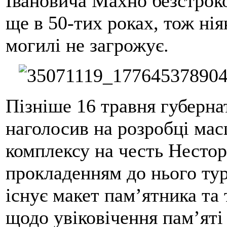
Івановича Махно безстроко
ще в 50-тих роках, тож нія
могилі не загрожує.
Пізніше 16 травня губерн
наголосив на розробці ма
комплексу на честь Нестор
прокладенням до нього ту
існує макет пам’ятника та 
щодо увіковічення пам’яті