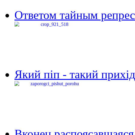
Ответом тайным репресс
Який піп - такий прихід,
Вконец распоясавшаяся 