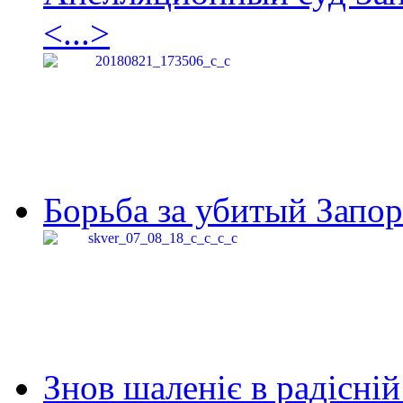
<...>
Борьба за убитый Запор
Знов шаленіє в радісній