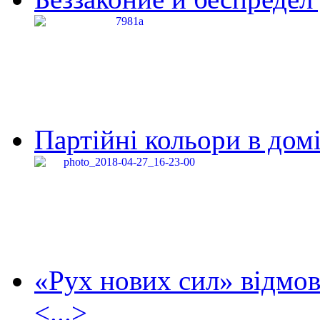
Партійні кольори в домі
«Рух нових сил» відмов
<...>