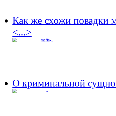
Как же схожи повадки 
<...>
О криминальной сущнос