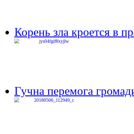
Корень зла кроется в п
Гучна перемога громади