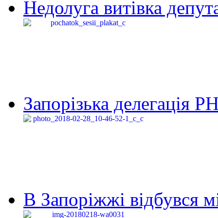
Недолуга витівка депута
Запорізька делегація Р
В Запоріжжі відбувся м