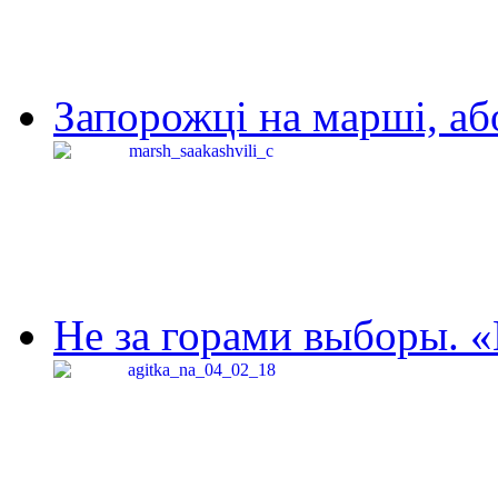
Запорожці на марші, аб
Не за горами выборы. «