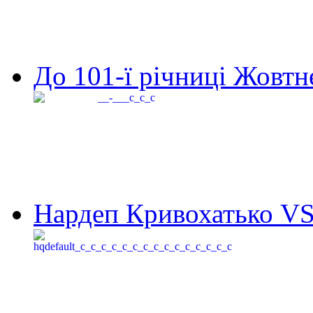
До 101-ї річниці Жовтне
Нардеп Кривохатько VS 