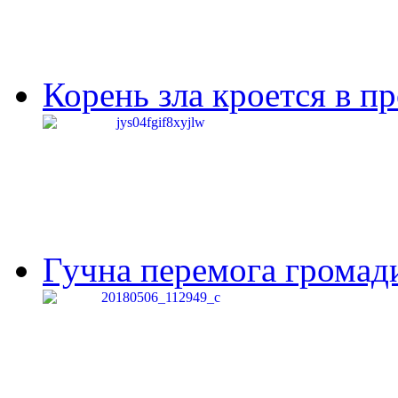
Корень зла кроется в п
Гучна перемога громади