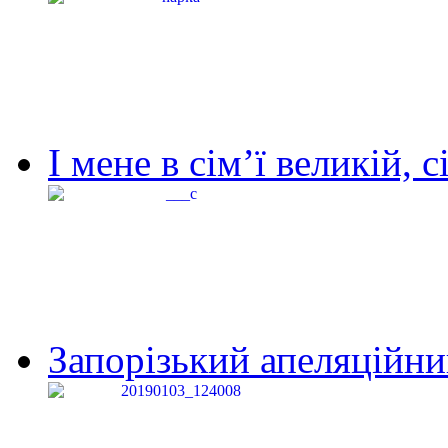
І мене в сім’ї великій, с
Запорізький апеляційний