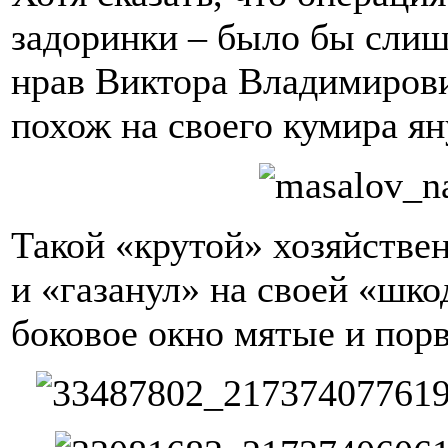
задоринки – было бы сли
нрав Виктора Владимиров
похож на своего кумира я
Такой «крутой» хозяйствен
и «газанул» на своей «шко
боковое окно мятые и пор