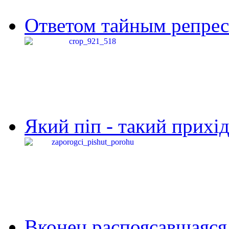
Ответом тайным репресс
Який піп - такий прихід,
Вконец распоясавшаяся 