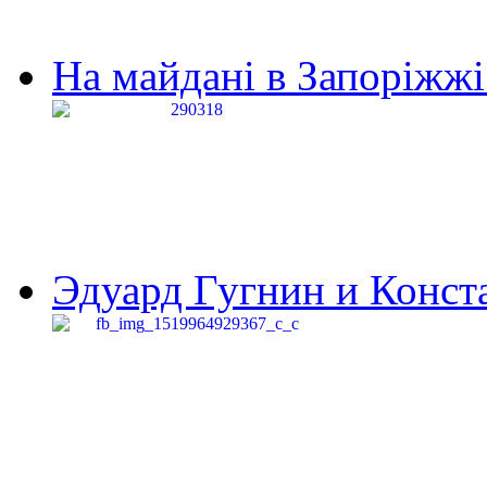
На майдані в Запоріжжі 
Эдуард Гугнин и Конста