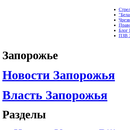
Стрел
"Бела
Чрез
Прав
Блог
ПЗВ 
Запорожье
Новости Запорожья
Власть Запорожья
Разделы