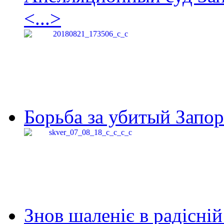
<...>
Борьба за убитый Запор
Знов шаленіє в радісній