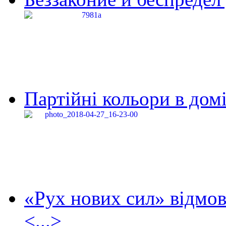
Партійні кольори в домі
«Рух нових сил» відмов
<...>