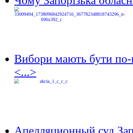
Чому Запорізька обласна
Вибори мають бути по-
<...>
Апелляционный суд Зап