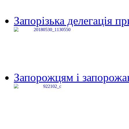
Запорізька делегація пр
Запорожцям і запорожанк