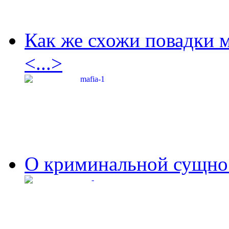
Как же схожи повадки 
<...>
О криминальной сущнос