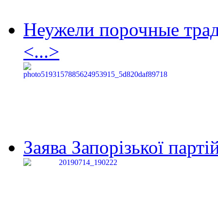
Неужели порочные тра
<...>
Заява Запорізької партій