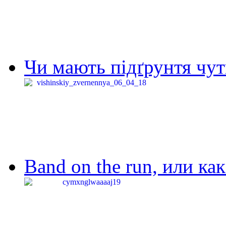
Чи мають підґрунтя чут
Band on the run, или ка