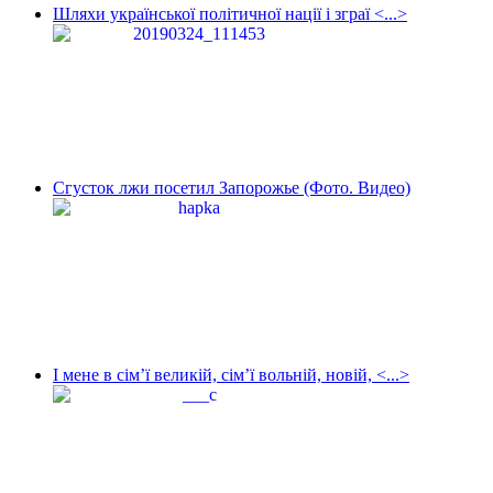
Шляхи української політичної нації і зграї <...>
Сгусток лжи посетил Запорожье (Фото. Видео)
І мене в сім’ї великій, сім’ї вольній, новій, <...>