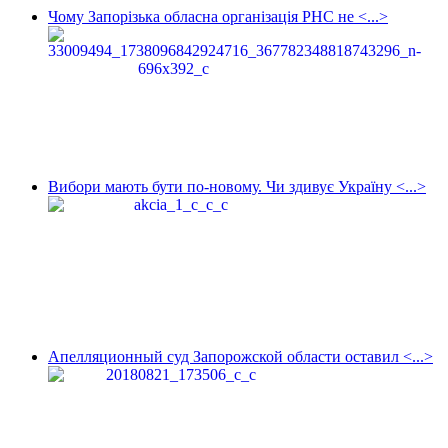
Чому Запорізька обласна організація РНС не <...>
Вибори мають бути по-новому. Чи здивує Україну <...>
Апелляционный суд Запорожской области оставил <...>