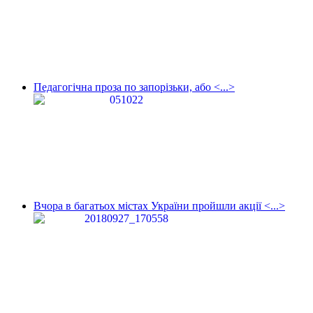
Педагогічна проза по запорізьки, або <...>
Вчора в багатьох містах України пройшли акції <...>