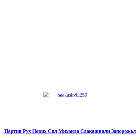
Партия Рух Нових Сил
Михаила Саакашвили
Запорожья