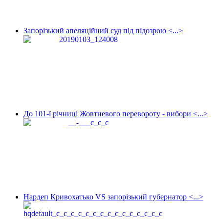
Запорізький апеляційний суд під підозрою <...>
До 101-ї річниці Жовтневого перевороту - вибори <...>
Нардеп Кривохатько VS запорізький губернатор <...>