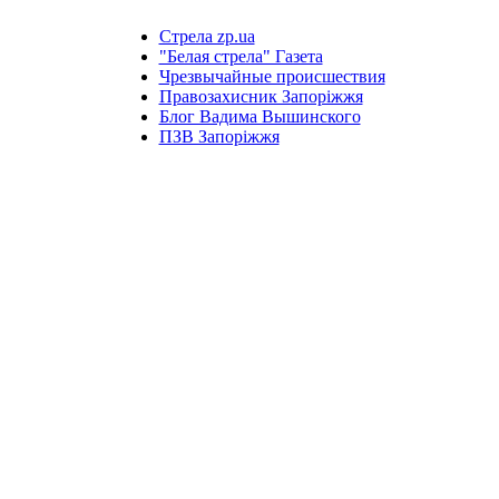
Стрела zp.ua
"Белая стрела" Газета
Чрезвычайные происшествия
Правозахисник Запоріжжя
Блог Вадима Вышинского
ПЗВ Запоріжжя