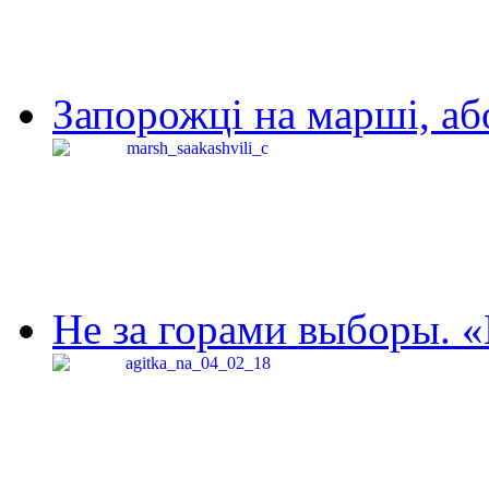
Запорожці на марші, аб
Не за горами выборы. «