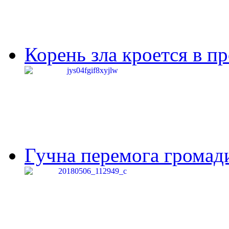
Корень зла кроется в п
Гучна перемога громади