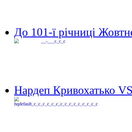
До 101-ї річниці Жовтне
Нардеп Кривохатько VS 