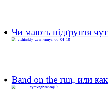
Чи мають підґрунтя чут
Band on the run, или ка