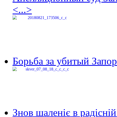
<...>
Борьба за убитый Запор
Знов шаленіє в радісній