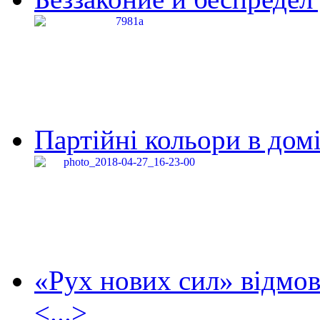
Партійні кольори в домі
«Рух нових сил» відмов
<...>