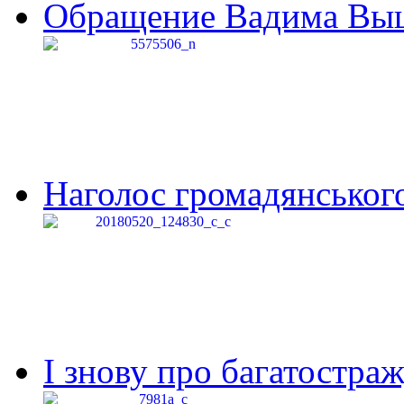
Обращение Вадима Выши
Наголос громадянського 
І знову про багатостраж