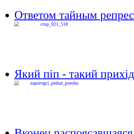
Ответом тайным репресс
Який піп - такий прихід,
Вконец распоясавшаяся 