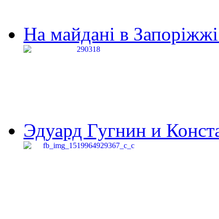
На майдані в Запоріжжі 
Эдуард Гугнин и Конста