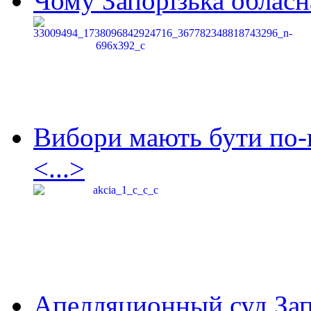
Чому Запорізька обласна
Вибори мають бути по-
<...>
Апелляционный суд Зап