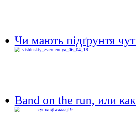
Чи мають підґрунтя чут
Band on the run, или ка