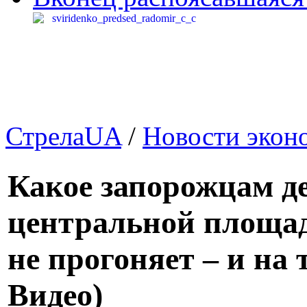
СтрелаUA
/
Новости экон
Какое запорожцам де
центральной площа
не прогоняет – и на 
Видео)