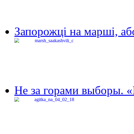
Запорожці на марші, аб
Не за горами выборы. «