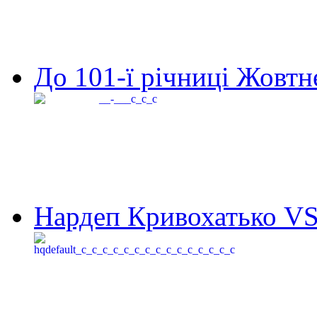
До 101-ї річниці Жовтне
Нардеп Кривохатько VS 