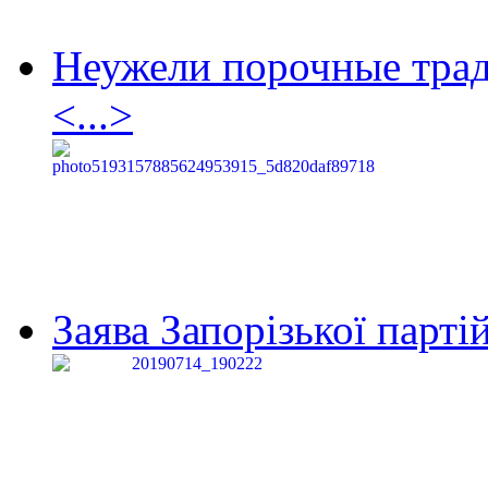
Неужели порочные тра
<...>
Заява Запорізької партій