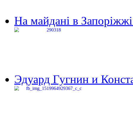
На майдані в Запоріжжі 
Эдуард Гугнин и Конста