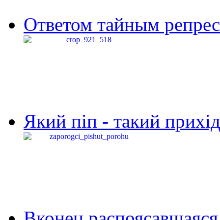
Ответом тайным репресс
Який піп - такий прихід,
Вконец распоясавшаяся 