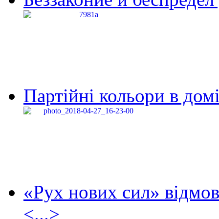
Партійні кольори в домі
«Рух нових сил» відмов
<...>