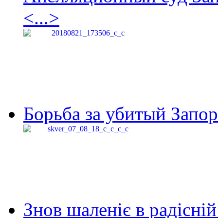
<...>
Борьба за убитый Запор
Знов шаленіє в радісній