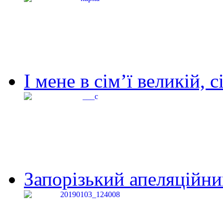
І мене в сім’ї великій, с
Запорізький апеляційний