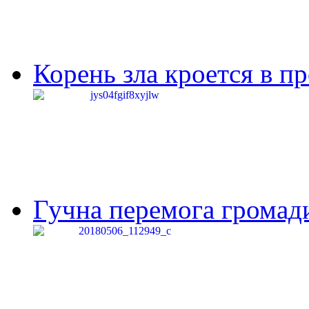
Корень зла кроется в п
Гучна перемога громади