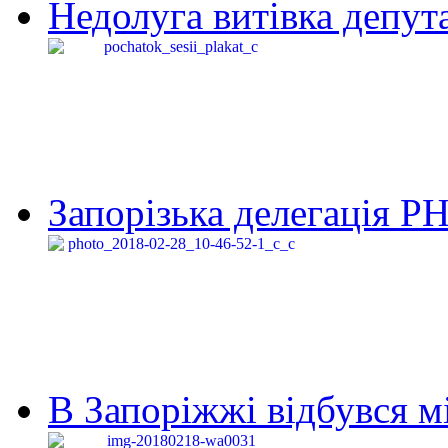
Недолуга витівка депута
Запорізька делегація Р
В Запоріжжі відбувся м