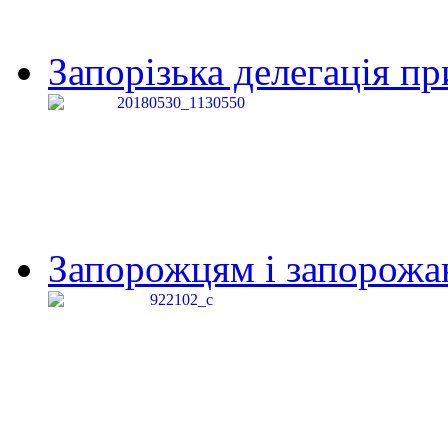
Запорізька делегація пр
Запорожцям і запорожанк