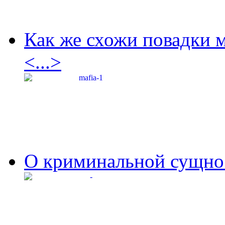
Как же схожи повадки 
<...>
О криминальной сущнос