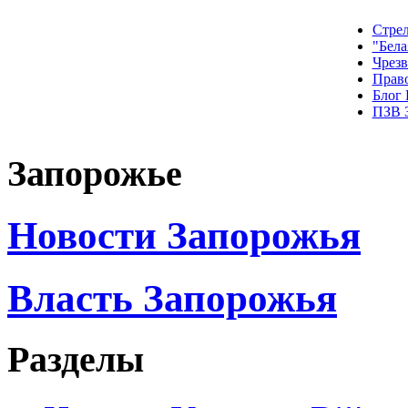
Стрел
"Бела
Чрез
Прав
Блог
ПЗВ 
Запорожье
Новости Запорожья
Власть Запорожья
Разделы