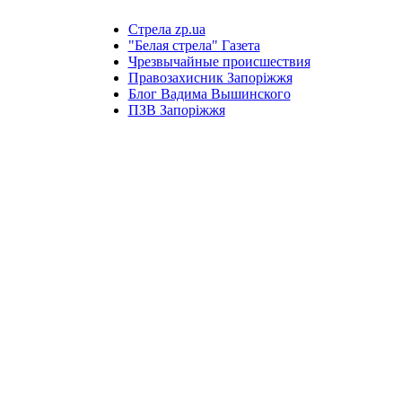
Стрела zp.ua
"Белая стрела" Газета
Чрезвычайные происшествия
Правозахисник Запоріжжя
Блог Вадима Вышинского
ПЗВ Запоріжжя