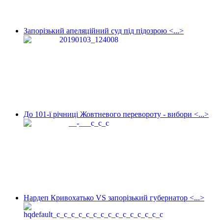
Запорізький апеляційний суд під підозрою <...>
До 101-ї річниці Жовтневого перевороту - вибори <...>
Нардеп Кривохатько VS запорізький губернатор <...>