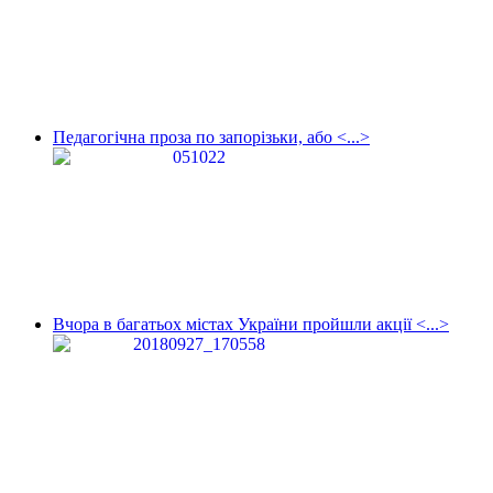
Педагогічна проза по запорізьки, або <...>
Вчора в багатьох містах України пройшли акції <...>