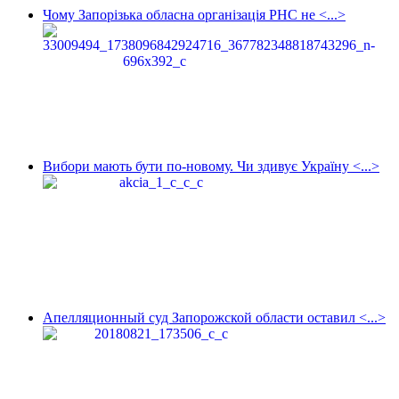
Чому Запорізька обласна організація РНС не <...>
Вибори мають бути по-новому. Чи здивує Україну <...>
Апелляционный суд Запорожской области оставил <...>