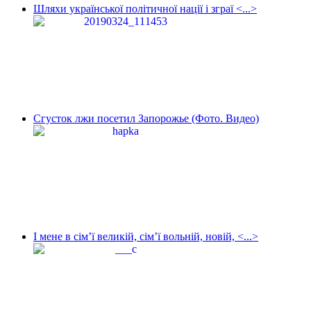
Шляхи української політичної нації і зграї <...>
Сгусток лжи посетил Запорожье (Фото. Видео)
І мене в сім’ї великій, сім’ї вольній, новій, <...>