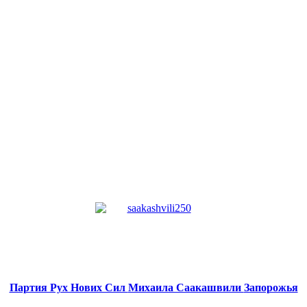
Партия Рух Нових Сил
Михаила Саакашвили
Запорожья