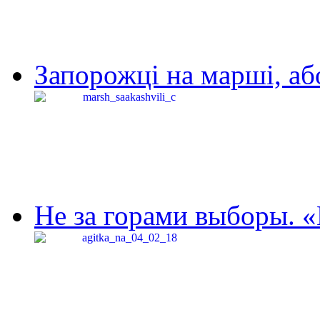
Запорожці на марші, аб
Не за горами выборы. «