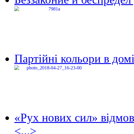
Партійні кольори в домі
«Рух нових сил» відмов
<...>