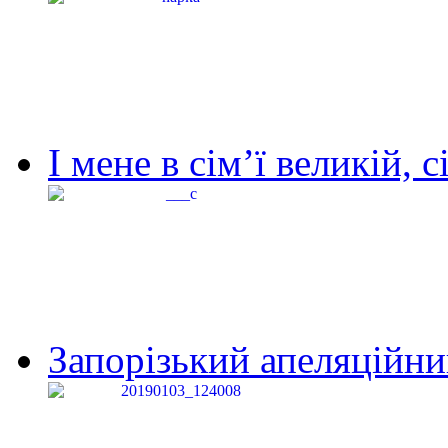
І мене в сім’ї великій, с
Запорізький апеляційний