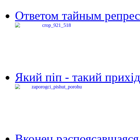
Ответом тайным репресс
Який піп - такий прихід,
Вконец распоясавшаяся 