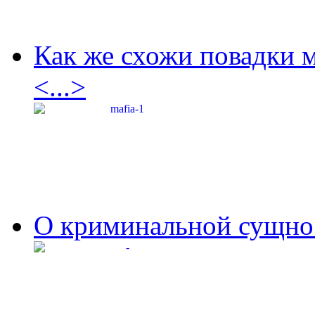
Как же схожи повадки 
<...>
О криминальной сущнос