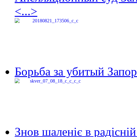
<...>
Борьба за убитый Запор
Знов шаленіє в радісній