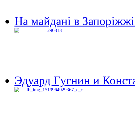
На майдані в Запоріжжі 
Эдуард Гугнин и Конста