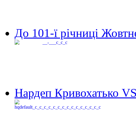
До 101-ї річниці Жовтне
Нардеп Кривохатько VS 