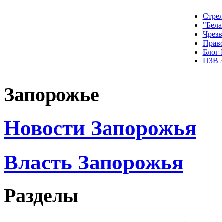
Стрел
"Бела
Чрез
Прав
Блог
ПЗВ 
Запорожье
Новости Запорожья
Власть Запорожья
Разделы