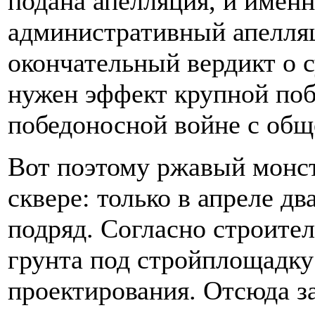
подана апелляция, и имен
административный апелля
окончательный вердикт о 
нужен эффект крупной поб
победоносной войне с общ
Вот поэтому ржавый монст
сквере: только в апреле д
подряд. Согласно строите
грунта под стройплощадку
проектирования. Отсюда з