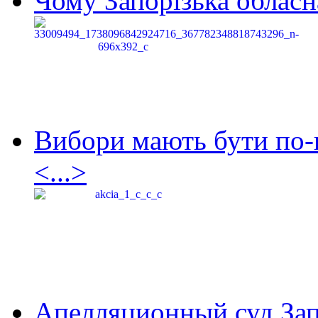
Чому Запорізька обласна
Вибори мають бути по-
<...>
Апелляционный суд Зап