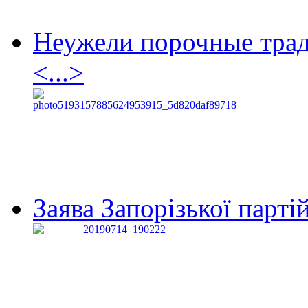
Неужели порочные тра
<...>
Заява Запорізької партій