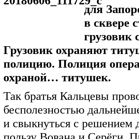
для Запор
в сквере 
грузовик 
Грузовик охраняют тит
полицию. Полиция опера
охраной… титушек.
Так братья Кальцевы пров
бесполезностью дальнейше
и свыкнуться с решением 
пользу Вована и Серёги. 