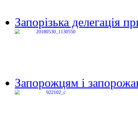
Запорізька делегація пр
Запорожцям і запорожанк