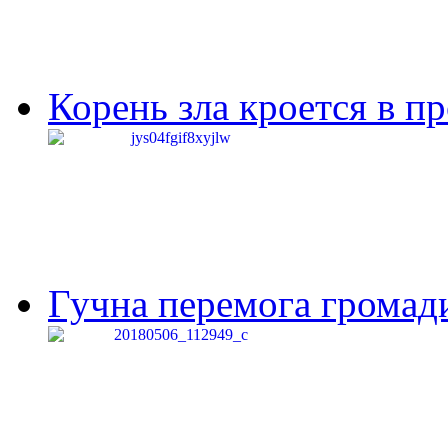
Корень зла кроется в п
Гучна перемога громади