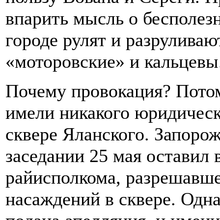
впарить мысль о бесполез
городе рулят и разруливаю
«моторовские» и кальцевы
Почему провокация? Потом
имели никакого юридическ
сквере Яланского. Запоро
заседании 25 мая оставил 
райисполкома, разрешавш
насаждений в сквере. Одн