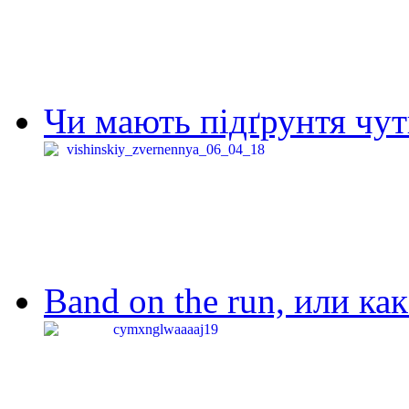
Чи мають підґрунтя чут
Band on the run, или ка