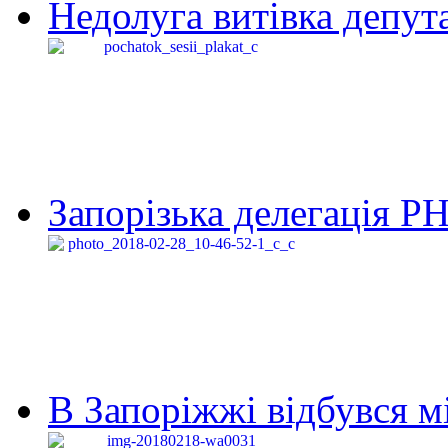
Недолуга витівка депута
Запорізька делегація Р
В Запоріжжі відбувся м