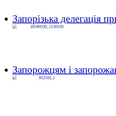
Запорізька делегація пр
Запорожцям і запорожанк