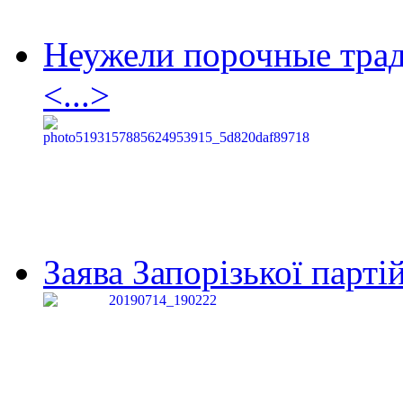
Неужели порочные тра
<...>
Заява Запорізької партій