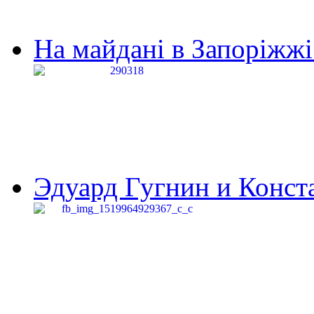
На майдані в Запоріжжі 
Эдуард Гугнин и Конста