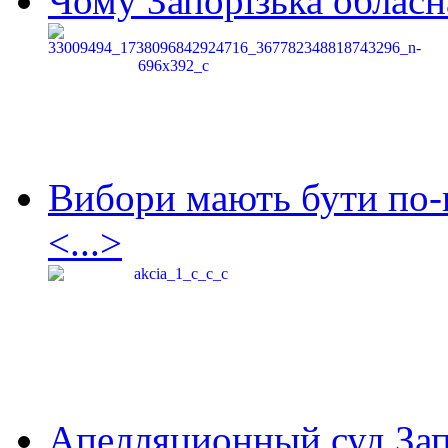
Чому Запорізька обласна
Вибори мають бути по-
<...>
Апелляционный суд Зап