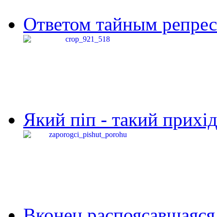
Ответом тайным репресс
Який піп - такий прихід,
Вконец распоясавшаяся 