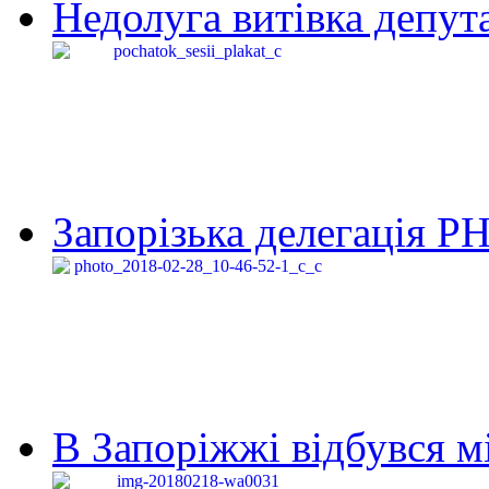
Недолуга витівка депута
Запорізька делегація Р
В Запоріжжі відбувся м