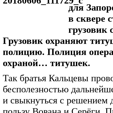
для Запор
в сквере 
грузовик 
Грузовик охраняют тит
полицию. Полиция опера
охраной… титушек.
Так братья Кальцевы пров
бесполезностью дальнейше
и свыкнуться с решением 
пользу Вована и Серёги. 