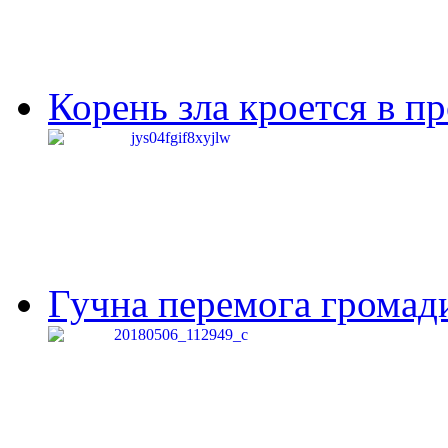
Корень зла кроется в п
Гучна перемога громади