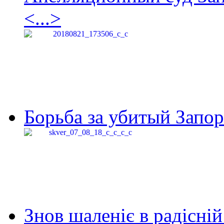
<...>
Борьба за убитый Запор
Знов шаленіє в радісній