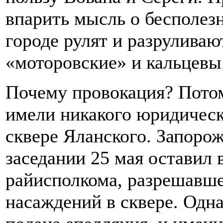
впарить мысль о бесполез
городе рулят и разруливаю
«моторовские» и кальцевы
Почему провокация? Потом
имели никакого юридическ
сквере Яланского. Запоро
заседании 25 мая оставил 
райисполкома, разрешавш
насаждений в сквере. Одн