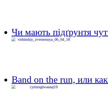
Чи мають підґрунтя чут
Band on the run, или ка