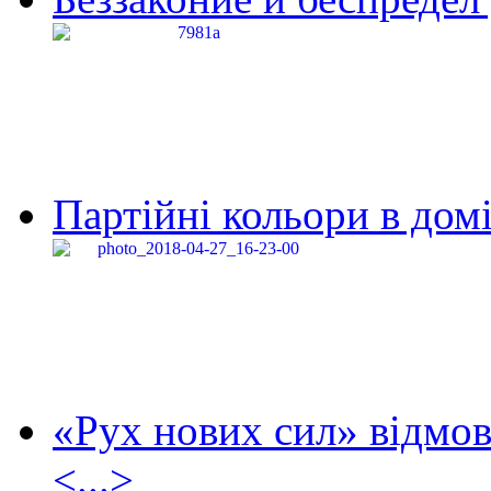
Партійні кольори в домі
«Рух нових сил» відмов
<...>