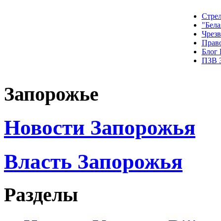
Стрел
"Бела
Чрез
Прав
Блог
ПЗВ 
Запорожье
Новости Запорожья
Власть Запорожья
Разделы