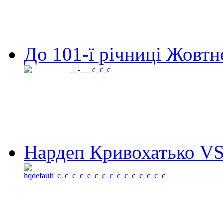
До 101-ї річниці Жовтне
Нардеп Кривохатько VS 