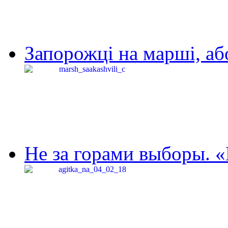
Запорожці на марші, аб
Не за горами выборы. «