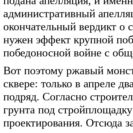
подана апелляция, и имен
административный апелля
окончательный вердикт о 
нужен эффект крупной поб
победоносной войне с общ
Вот поэтому ржавый монст
сквере: только в апреле д
подряд. Согласно строите
грунта под стройплощадку
проектирования. Отсюда з