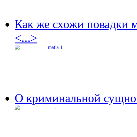
Как же схожи повадки 
<...>
О криминальной сущнос