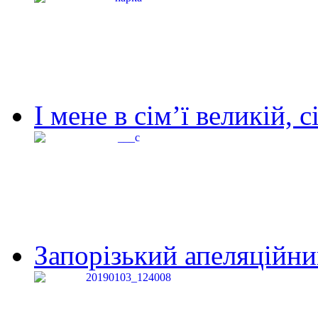
І мене в сім’ї великій, с
Запорізький апеляційний