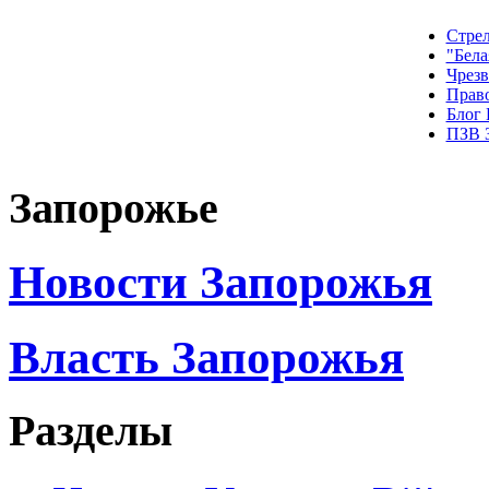
Стрел
"Бела
Чрез
Прав
Блог
ПЗВ 
Запорожье
Новости Запорожья
Власть Запорожья
Разделы