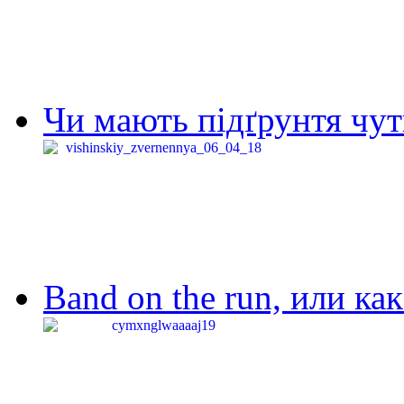
Чи мають підґрунтя чут
Band on the run, или ка