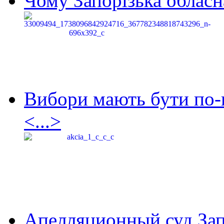
Чому Запорізька обласна
Вибори мають бути по-
<...>
Апелляционный суд Зап