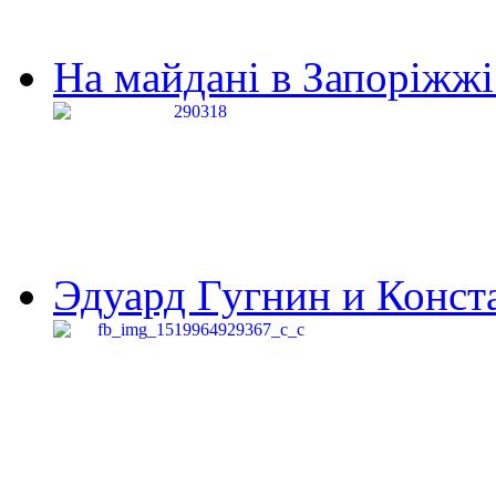
На майдані в Запоріжжі 
Эдуард Гугнин и Конста