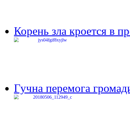
Корень зла кроется в п
Гучна перемога громади