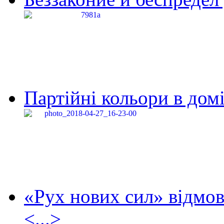
Партійні кольори в домі
«Рух нових сил» відмов
<...>