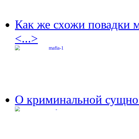
Как же схожи повадки 
<...>
О криминальной сущнос