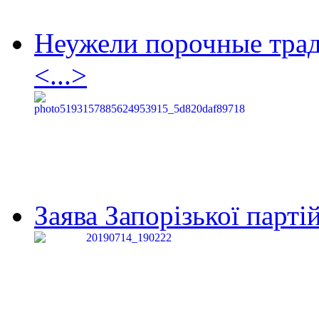
Неужели порочные тра
<...>
Заява Запорізької партій