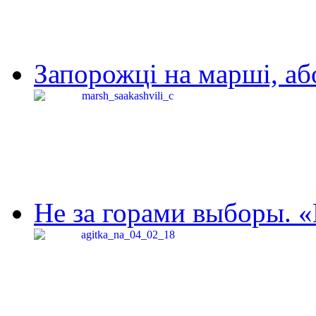
Запорожці на марші, аб
Не за горами выборы. «