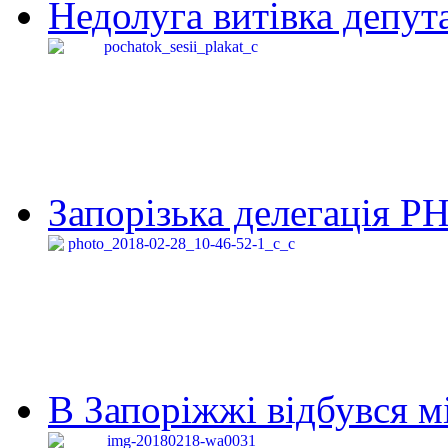
Недолуга витівка депута
Запорізька делегація Р
В Запоріжжі відбувся м