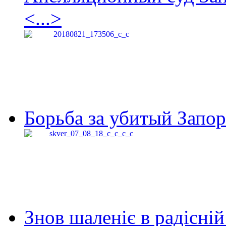
<...>
Борьба за убитый Запор
Знов шаленіє в радісній