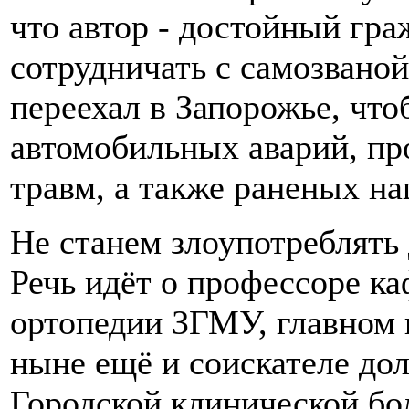
что автор - достойный гр
сотрудничать с самозвано
переехал в Запорожье, что
автомобильных аварий, пр
травм, а также раненых н
Не станем злоупотреблять
Речь идёт о профессоре к
ортопедии ЗГМУ, главном 
ныне ещё и соискателе до
Городской клинической бо