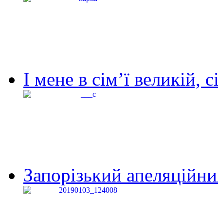
І мене в сім’ї великій, с
Запорізький апеляційний