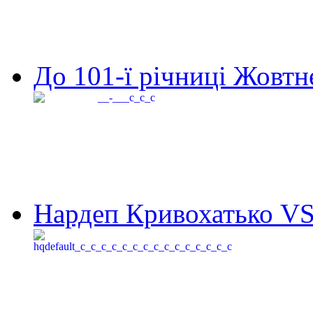
До 101-ї річниці Жовтне
Нардеп Кривохатько VS 