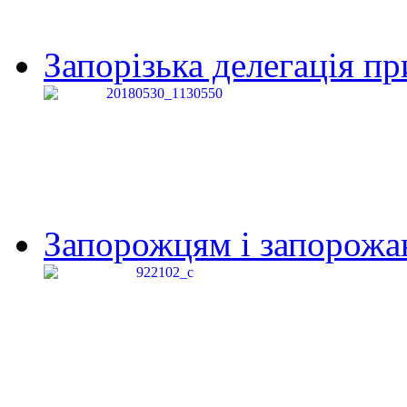
Запорізька делегація пр
Запорожцям і запорожанк