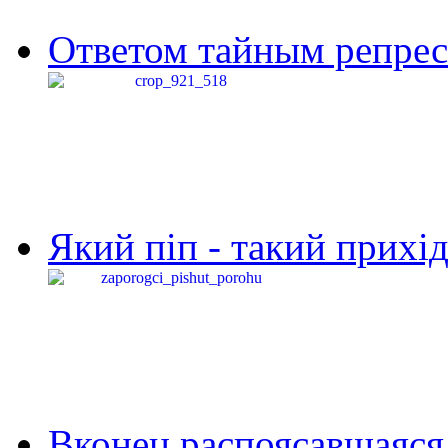
Ответом тайным репресс
Який піп - такий прихід,
Вконец распоясавшаяся 