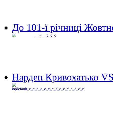
До 101-ї річниці Жовтне
Нардеп Кривохатько VS 