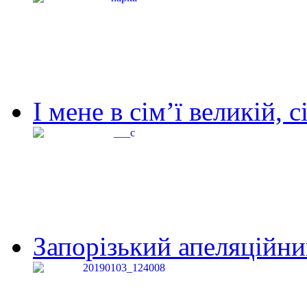
І мене в сім’ї великій, с
Запорізький апеляційний