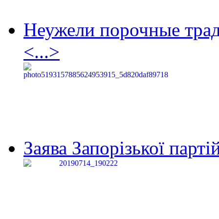
Неужели порочные тра
<...>
Заява Запорізької партій