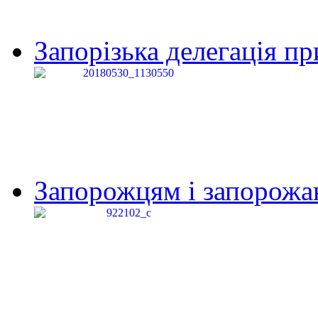
Запорізька делегація пр
Запорожцям і запорожанк