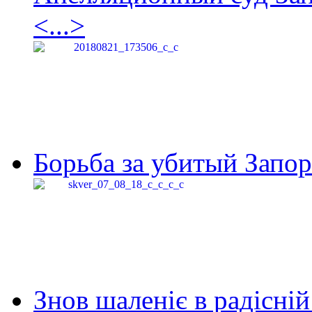
<...>
Борьба за убитый Запор
Знов шаленіє в радісній