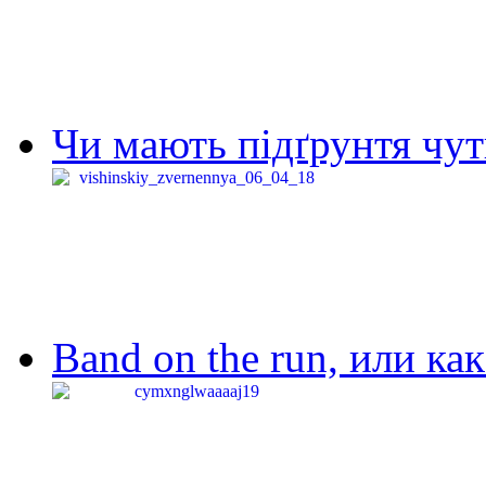
Чи мають підґрунтя чут
Band on the run, или ка