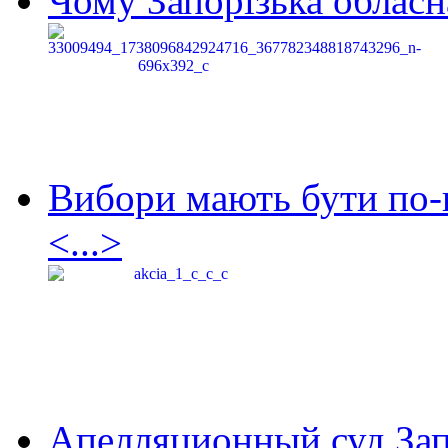
Чому Запорізька обласна
Вибори мають бути по-
<...>
Апелляционный суд Зап