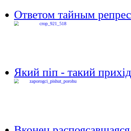
Ответом тайным репресс
Який піп - такий прихід,
Вконец распоясавшаяся 