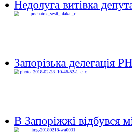
Недолуга витівка депута
Запорізька делегація Р
В Запоріжжі відбувся м