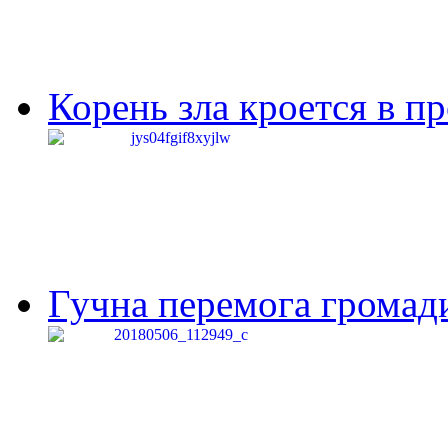
Корень зла кроется в п
Гучна перемога громади