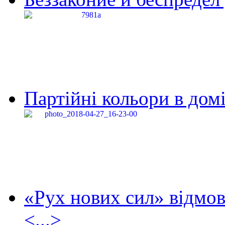
Партійні кольори в домі
«Рух нових сил» відмов
<...>