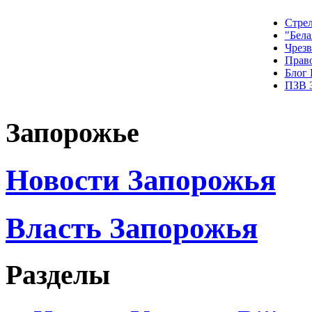
Стрел
"Бела
Чрез
Прав
Блог
ПЗВ 
Запорожье
Новости Запорожья
Власть Запорожья
Разделы