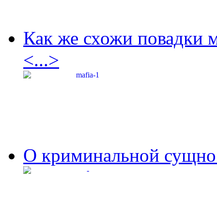
Как же схожи повадки 
<...>
О криминальной сущнос