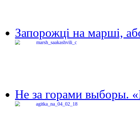
Запорожці на марші, аб
Не за горами выборы. «