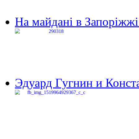
На майдані в Запоріжжі 
Эдуард Гугнин и Конста