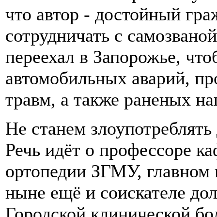
что автор - достойный гр
сотрудничать с самозвано
переехал в Запорожье, что
автомобильных аварий, пр
травм, а также раненых н
Не станем злоупотреблять
Речь идёт о профессоре к
ортопедии ЗГМУ, главном 
ныне ещё и соискателе до
Городской клинической бо