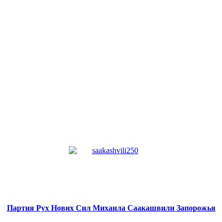
Партия Рух Нових Сил
Михаила Саакашвили
Запорожья