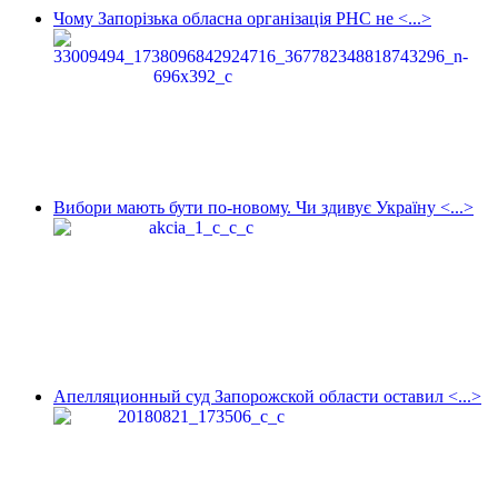
Чому Запорізька обласна організація РНС не <...>
Вибори мають бути по-новому. Чи здивує Україну <...>
Апелляционный суд Запорожской области оставил <...>