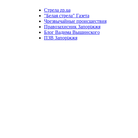
Стрела zp.ua
"Белая стрела" Газета
Чрезвычайные происшествия
Правозахисник Запоріжжя
Блог Вадима Вышинского
ПЗВ Запоріжжя