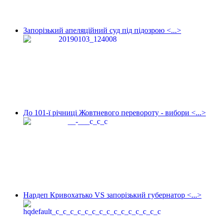
Запорізький апеляційний суд під підозрою <...>
До 101-ї річниці Жовтневого перевороту - вибори <...>
Нардеп Кривохатько VS запорізький губернатор <...>