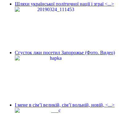
Шляхи української політичної нації і зграї <...>
Сгусток лжи посетил Запорожье (Фото. Видео)
І мене в сім’ї великій, сім’ї вольній, новій, <...>