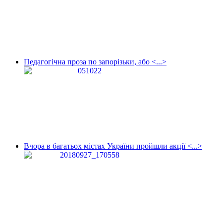
Педагогічна проза по запорізьки, або <...>
Вчора в багатьох містах України пройшли акції <...>