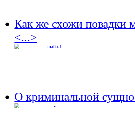
Как же схожи повадки 
<...>
О криминальной сущнос