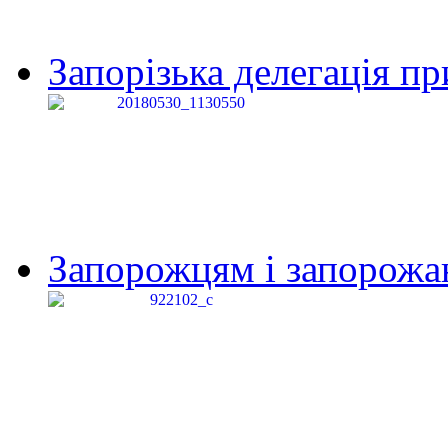
Запорізька делегація пр
Запорожцям і запорожанк