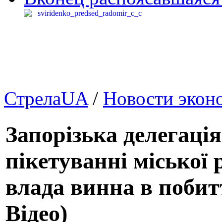
СтрелаUA
/
Новости экон
Запорізька делегаці
пікетуванні міської 
влада винна в побит
Відео)