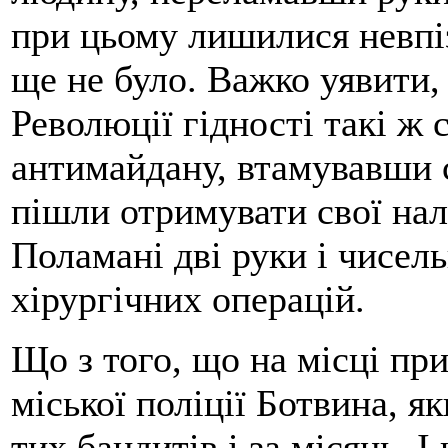
при цьому лишилися невпі
ще не було. Важко уявити,
Революції гідності такі ж с
антимайдану, втамувавши с
пішли отримувати свої на
Поламані дві руки і чисель
хірургічних операцій.
Що з того, що на місці пр
міської поліції Ботвина, я
тих бандитів і за місяць. І