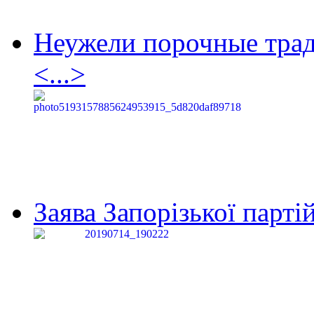
Неужели порочные тра
<...>
Заява Запорізької партій