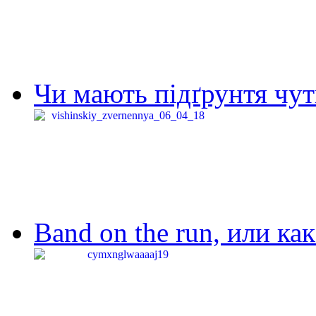
Чи мають підґрунтя чут
Band on the run, или ка