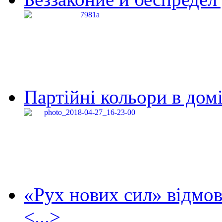
Партійні кольори в домі
«Рух нових сил» відмов
<...>