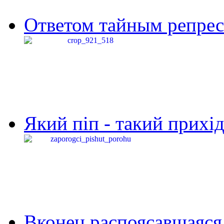
Ответом тайным репресс
Який піп - такий прихід,
Вконец распоясавшаяся 