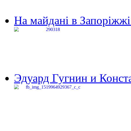
На майдані в Запоріжжі 
Эдуард Гугнин и Конста