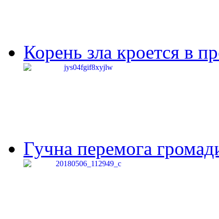
Корень зла кроется в п
Гучна перемога громади