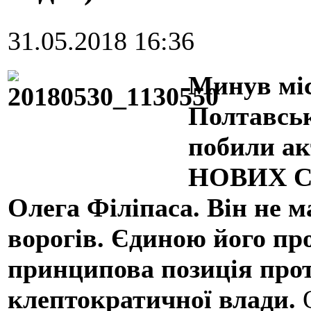
31.05.2018 16:36
Минув міс
Полтавськ
побили ак
НОВИХ СИ
Олега Філіпаса. Він не ма
ворогів. Єдиною його пр
принципова позиція прот
клептократичної влади.
О