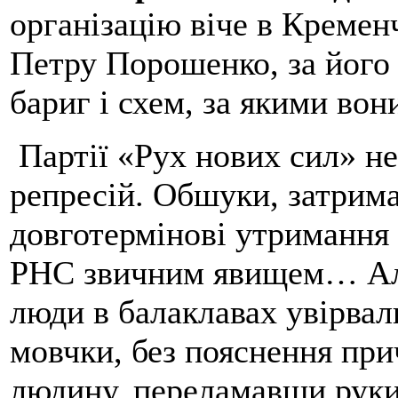
організацію віче в Кремен
Петру Порошенко, за його 
бариг і схем, за якими во
Партії «Рух нових сил» не
репресій. Обшуки, затрима
довготермінові утримання 
РНС звичним явищем… Але
люди в балаклавах увірвал
мовчки, без пояснення при
людину, переламавши руки 