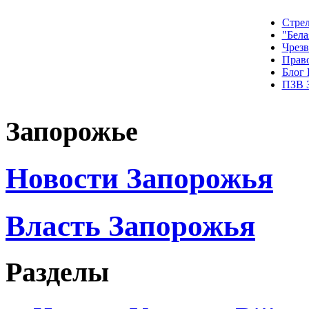
Стрел
"Бела
Чрез
Прав
Блог
ПЗВ 
Запорожье
Новости Запорожья
Власть Запорожья
Разделы