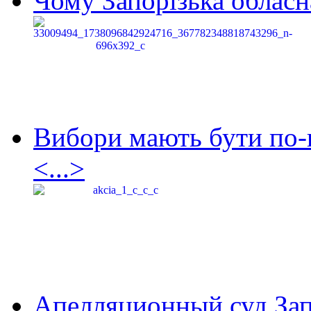
Чому Запорізька обласна
Вибори мають бути по-
<...>
Апелляционный суд Зап