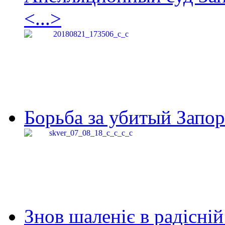
<...>
Борьба за убитый Запор
Знов шаленіє в радісній