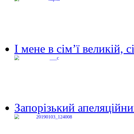
І мене в сім’ї великій, с
Запорізький апеляційний