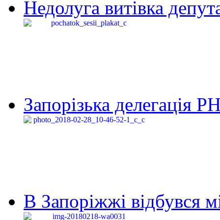
Недолуга витівка депута
Запорізька делегація Р
В Запоріжжі відбувся м