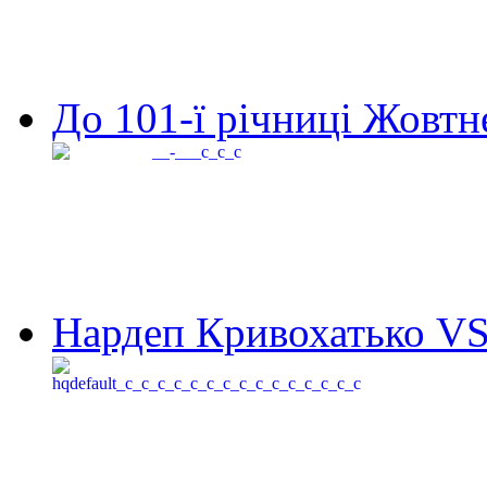
До 101-ї річниці Жовтне
Нардеп Кривохатько VS 