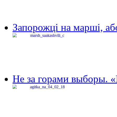
Запорожці на марші, аб
Не за горами выборы. «