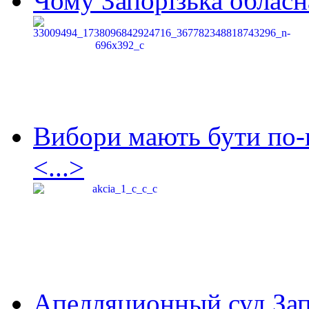
Чому Запорізька обласна
Вибори мають бути по-
<...>
Апелляционный суд Зап