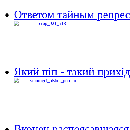
Ответом тайным репресс
Який піп - такий прихід,
Вконец распоясавшаяся 