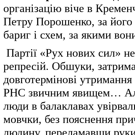
організацію віче в Кремен
Петру Порошенко, за його 
бариг і схем, за якими во
Партії «Рух нових сил» не
репресій. Обшуки, затрима
довготермінові утримання 
РНС звичним явищем… Але
люди в балаклавах увірвал
мовчки, без пояснення при
людину, переламавши руки 