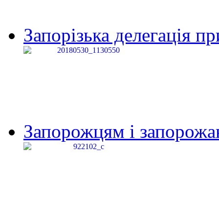
Запорізька делегація пр
Запорожцям і запорожанк