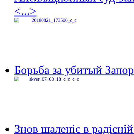
<...>
Борьба за убитый Запор
Знов шаленіє в радісній