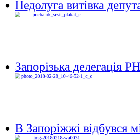
Недолуга витівка депута
Запорізька делегація Р
В Запоріжжі відбувся м