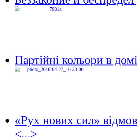
Партійні кольори в домі
«Рух нових сил» відмов
<...>