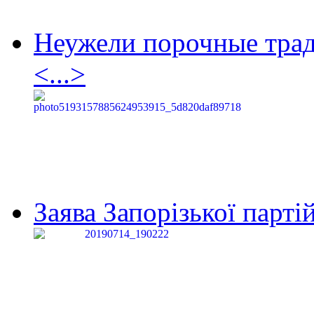
Неужели порочные тра
<...>
Заява Запорізької партій