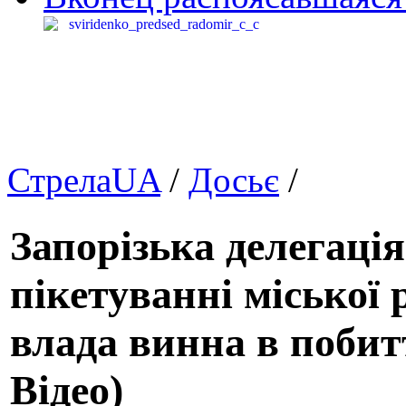
СтрелаUA
/
Досьє
/
Запорізька делегаці
пікетуванні міської 
влада винна в побит
Відео)