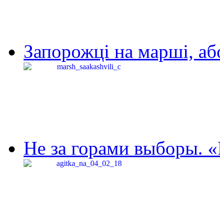
Запорожці на марші, аб
Не за горами выборы. «