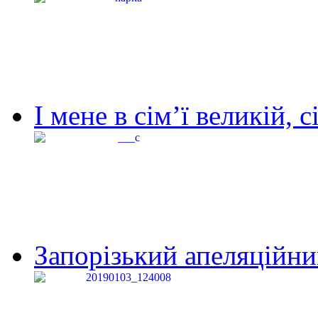
І мене в сім’ї великій, с
Запорізький апеляційний