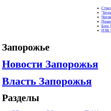
Стрел
"Бела
Чрез
Прав
Блог
ПЗВ 
Запорожье
Новости Запорожья
Власть Запорожья
Разделы