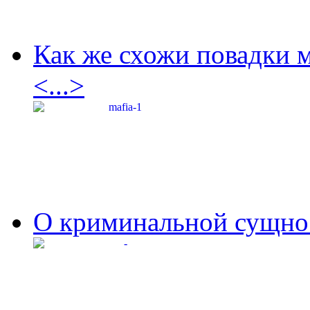
Как же схожи повадки 
<...>
О криминальной сущнос