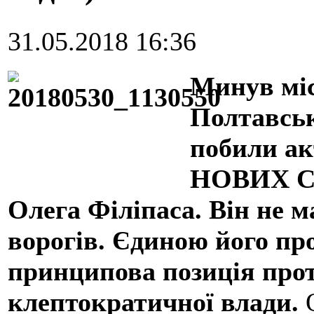
31.05.2018 16:36
Минув міс
Полтавськ
побили ак
НОВИХ СИ
Олега Філіпаса. Він не ма
ворогів. Єдиною його пр
принципова позиція прот
клептократичної влади.
О