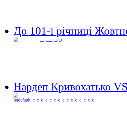
До 101-ї річниці Жовтне
Нардеп Кривохатько VS 