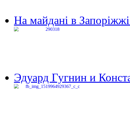
На майдані в Запоріжжі 
Эдуард Гугнин и Конста