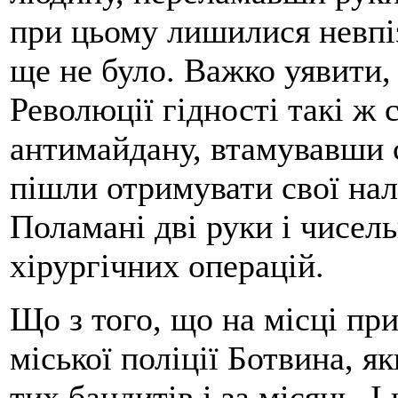
при цьому лишилися невпі
ще не було. Важко уявити,
Революції гідності такі ж с
антимайдану, втамувавши с
пішли отримувати свої на
Поламані дві руки і чисель
хірургічних операцій.
Що з того, що на місці пр
міської поліції Ботвина, я
тих бандитів і за місяць. І