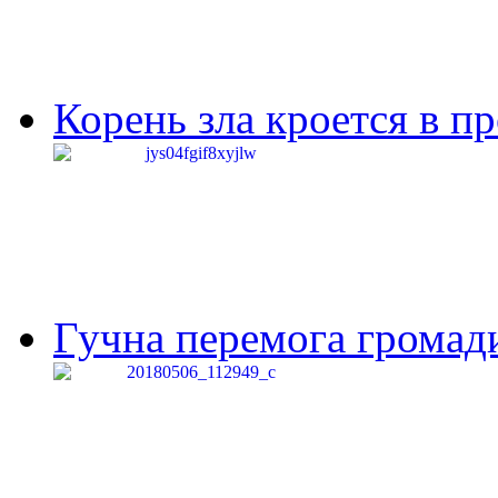
Корень зла кроется в п
Гучна перемога громади