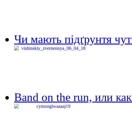
Чи мають підґрунтя чут
Band on the run, или ка