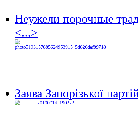
Неужели порочные тра
<...>
Заява Запорізької партій