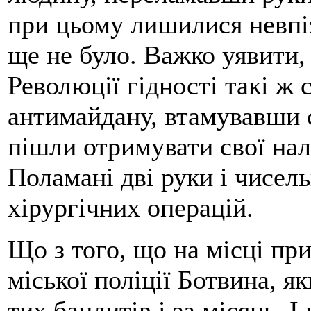
при цьому лишилися невпі
ще не було. Важко уявити,
Революції гідності такі ж с
антимайдану, втамувавши с
пішли отримувати свої на
Поламані дві руки і чисель
хірургічних операцій.
Що з того, що на місці пр
міської поліції Ботвина, я
тих бандитів і за місяць. І