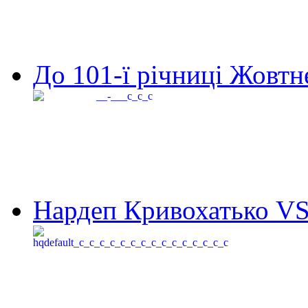
До 101-ї річниці Жовтне
Нардеп Кривохатько VS 