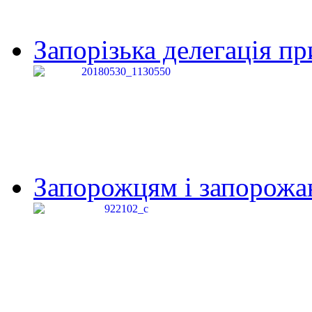
Запорізька делегація пр
Запорожцям і запорожанк