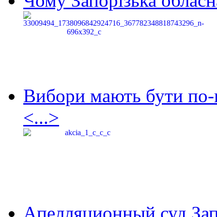
Чому Запорізька обласна
Вибори мають бути по-
<...>
Апелляционный суд Зап