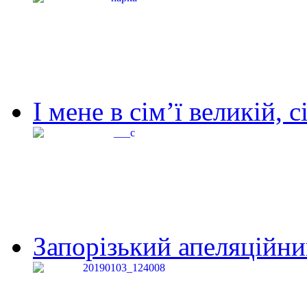
І мене в сім’ї великій, с
Запорізький апеляційний