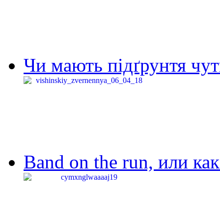
Чи мають підґрунтя чут
Band on the run, или ка