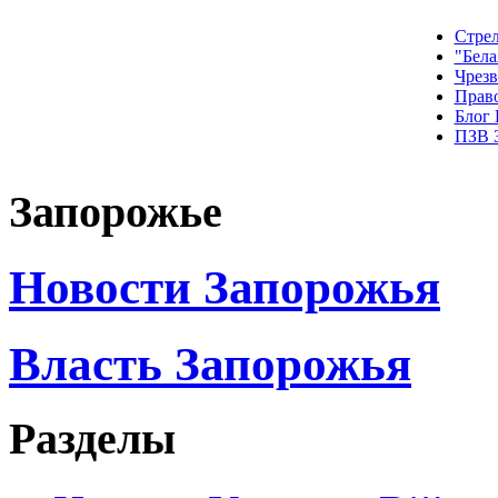
Стрел
"Бела
Чрез
Прав
Блог
ПЗВ 
Запорожье
Новости Запорожья
Власть Запорожья
Разделы