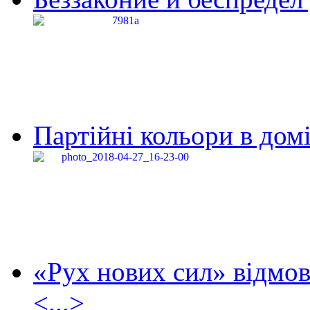
Партійні кольори в домі
«Рух нових сил» відмов
<...>