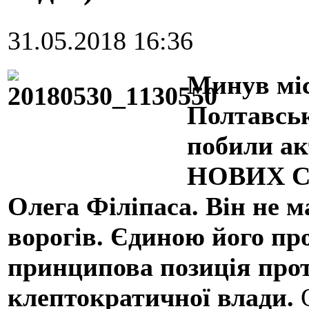
31.05.2018 16:36
Минув міс
Полтавськ
побили ак
НОВИХ СИ
Олега Філіпаса. Він не ма
ворогів. Єдиною його пр
принципова позиція прот
клептократичної влади.
О