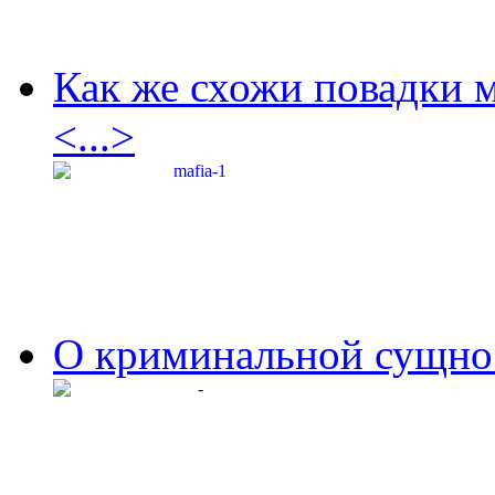
Как же схожи повадки 
<...>
О криминальной сущнос