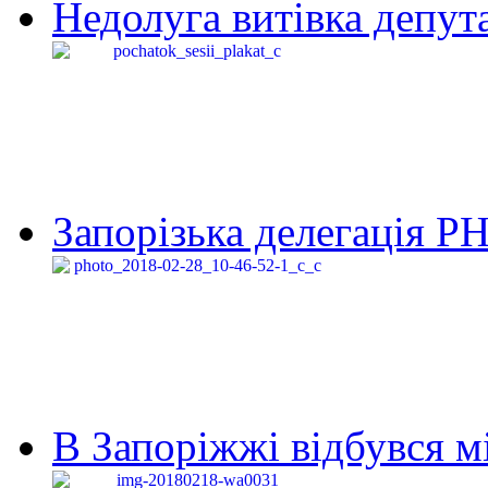
Недолуга витівка депута
Запорізька делегація Р
В Запоріжжі відбувся м