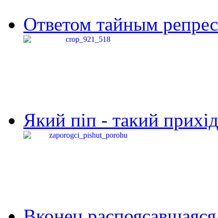
Ответом тайным репресс
Який піп - такий прихід,
Вконец распоясавшаяся 