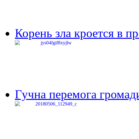
Корень зла кроется в п
Гучна перемога громади