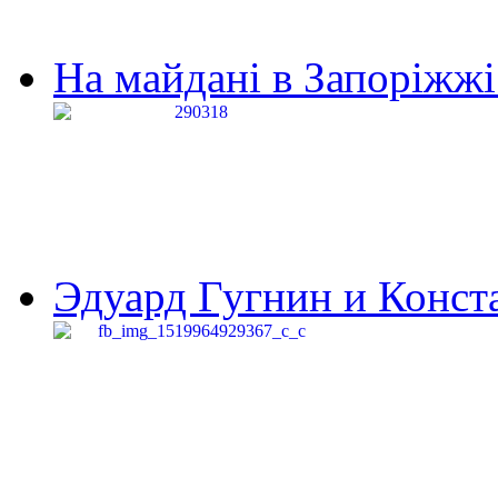
На майдані в Запоріжжі 
Эдуард Гугнин и Конста