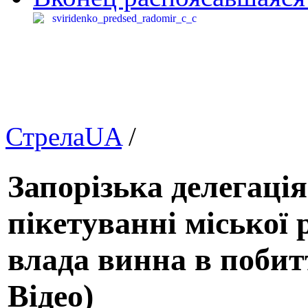
СтрелаUA
/
Запорізька делегаці
пікетуванні міської 
влада винна в побит
Відео)