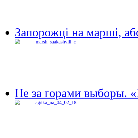
Запорожці на марші, аб
Не за горами выборы. «