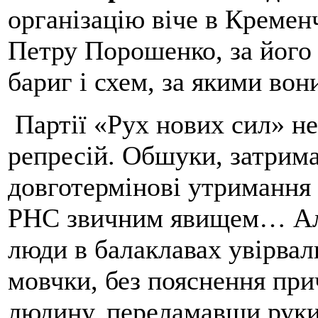
організацію віче в Кремен
Петру Порошенко, за його 
бариг і схем, за якими во
Партії «Рух нових сил» не
репресій. Обшуки, затрима
довготермінові утримання 
РНС звичним явищем… Але
люди в балаклавах увірвал
мовчки, без пояснення при
людину, переламавши руки 