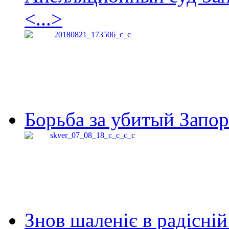
<...>
Борьба за убитый Запор
Знов шаленіє в радісній