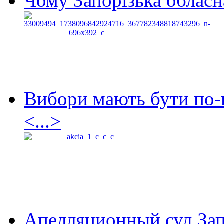
Чому Запорізька обласна
Вибори мають бути по-
<...>
Апелляционный суд Зап