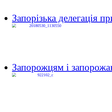
Запорізька делегація пр
Запорожцям і запорожанк