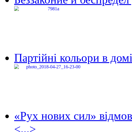
Партійні кольори в домі
«Рух нових сил» відмов
<...>