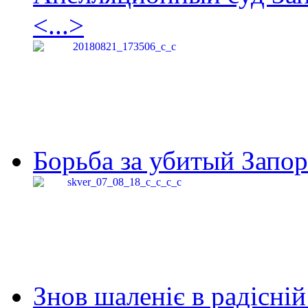
<...>
Борьба за убитый Запор
Знов шаленіє в радісній