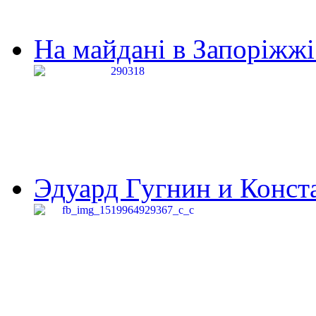
На майдані в Запоріжжі 
Эдуард Гугнин и Конста