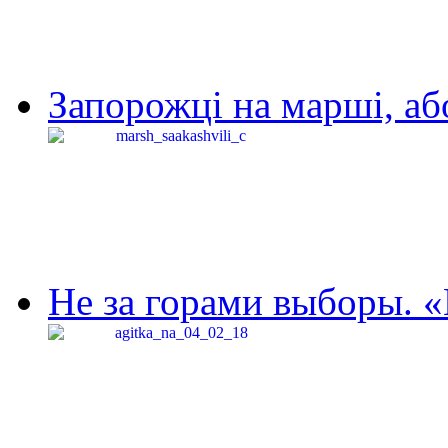
Запорожці на марші, аб
Не за горами выборы. «