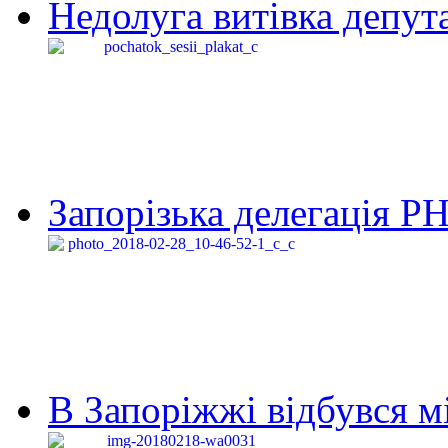
Недолуга витівка депута
Запорізька делегація Р
В Запоріжжі відбувся м