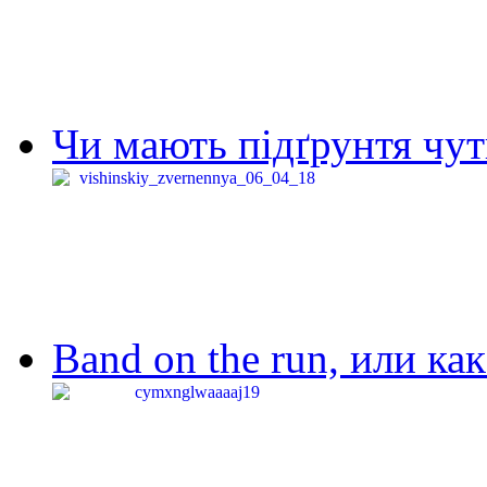
Чи мають підґрунтя чут
Band on the run, или ка