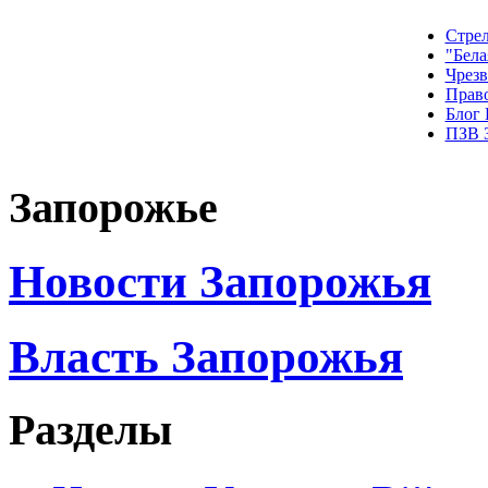
Стрел
"Бела
Чрез
Прав
Блог
ПЗВ 
Запорожье
Новости Запорожья
Власть Запорожья
Разделы