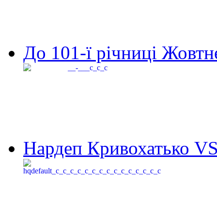
До 101-ї річниці Жовтне
Нардеп Кривохатько VS 