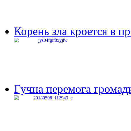
Корень зла кроется в п
Гучна перемога громади