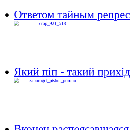
Ответом тайным репресс
Який піп - такий прихід,
Вконец распоясавшаяся 