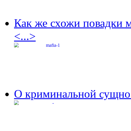
Как же схожи повадки 
<...>
О криминальной сущнос