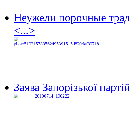
Неужели порочные тра
<...>
Заява Запорізької партій