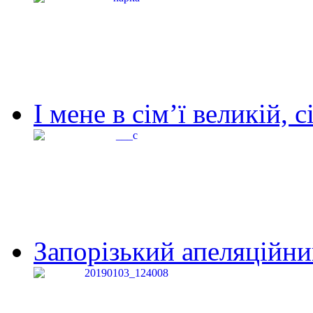
І мене в сім’ї великій, с
Запорізький апеляційний